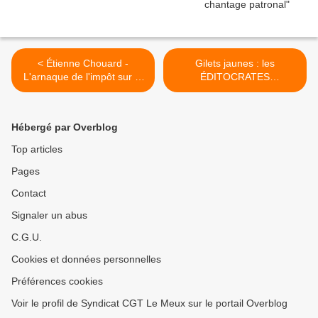
< Étienne Chouard -
Gilets jaunes : les
L'arnaque de l'impôt sur le
ÉDITOCRATES
revenu.mp4
applaudissent MACRON et
sifflent la fin de la récré >
Hébergé par Overblog
Top articles
Pages
Contact
Signaler un abus
C.G.U.
Cookies et données personnelles
Préférences cookies
Voir le profil de Syndicat CGT Le Meux sur le portail Overblog