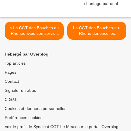
< La CGT des Bouches du
La CGT des Bouches-du-
Rhôneenvoie son service
Rhône dénonce les
d'ordre pour protéger les
violences policières >
lycéen.ne.s des CRS
Hébergé par Overblog
Top articles
Pages
Contact
Signaler un abus
C.G.U.
Cookies et données personnelles
Préférences cookies
Voir le profil de Syndicat CGT Le Meux sur le portail Overblog