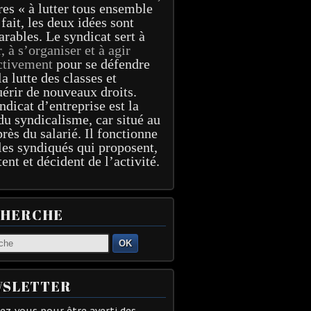
res « à lutter tous ensemble
 fait, les deux idées sont
arables. Le syndicat sert à
r, à s’organiser et à agir
ctivement
pour se défendre
la lutte des classes et
érir de nouveaux droits.
ndicat d’entreprise est la
du syndicalisme, car situé au
près du salarié. Il fonctionne
les syndiqués qui proposent,
tent et décident de l’activité.
CHERCHE
OK
SLETTER
z-vous pour être averti des