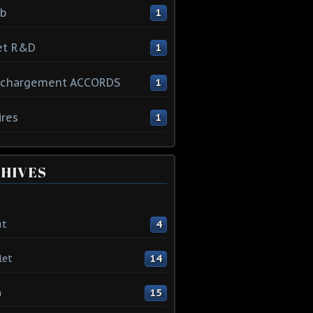
ib
1
et R&D
1
échargement ACCORDS
1
ires
1
HIVES
ût
4
let
14
n
15