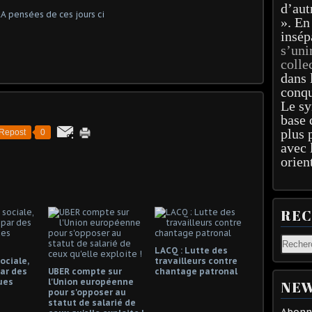
d’aut
». En
insép
s’uni
colle
dans 
conqu
Le sy
base 
plus 
Repost
0
avec 
orien
RE
LACQ : Lutte des
ociale,
travailleurs contre
ar des
UBER compte sur
chantage patronal
ues
l'Union européenne
NEW
pour s'opposer au
statut de salarié de
Abonne