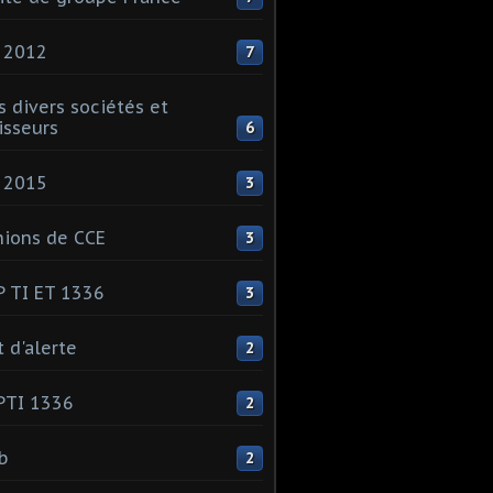
 2012
7
s divers sociétés et
isseurs
6
 2015
3
ions de CCE
3
 TI ET 1336
3
t d'alerte
2
PTI 1336
2
ib
2