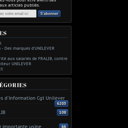
ux articles publiés.
ES
l
 - Des marques d'UNILEVER
rité aux salariés de FRALIB, contre
oiteur UNILEVER
ct
ÉGORIES
s d'information Cgt Unilever
6203
LIB
108
 importante usine
66