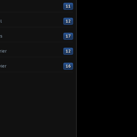
11
l
12
s
17
rier
12
vier
16