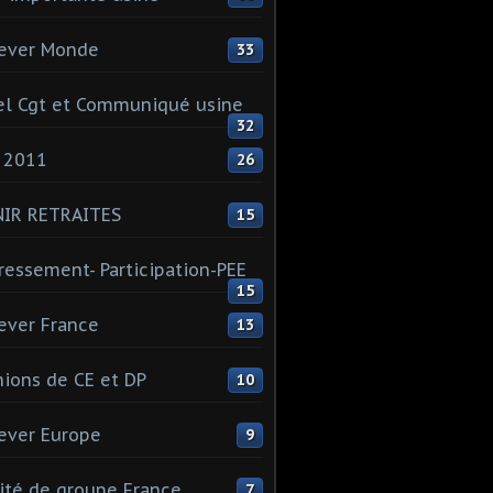
ever Monde
33
l Cgt et Communiqué usine
32
 2011
26
NIR RETRAITES
15
ressement- Participation-PEE
15
ever France
13
ions de CE et DP
10
ever Europe
9
té de groupe France
7