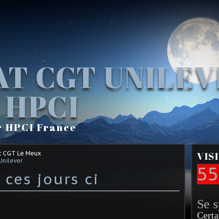
AT CGT UNILE
 HPCI
r HPCI France
t CGT Le Meux
VIS
Unilever
55
ces jours ci
Se 
Certa