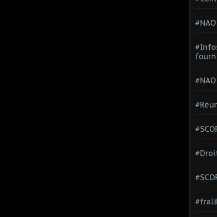
#NAO
#Info
fourn
#NAO
#Réun
#SCOP
#Droi
#SCO
#fral