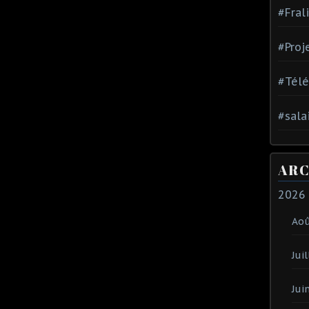
#Fral
#Proj
#Tél
#sala
ARC
2026
Ao
Juil
Jui