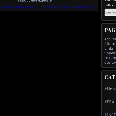
ceux qu'elle exploite !
nouvea
SALAIRE MINIMUM : Augmenter le SMIC, c’est nécessaire et c’est maintenant !
Unilever acquiert De Vegetarische Slager
Email
PAG
Accuei
Album
Links
Solida
l'expl
Conta
CAT
#Note
#FRA
#INFO