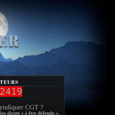
VER
ITEURS
2419
syndiquer CGT ?
ins diront « à être défendu »,