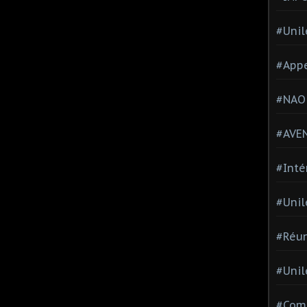
#Unil
#Appe
#NAO
#AVE
#Inté
#Unil
#Réun
#Unil
#Comi