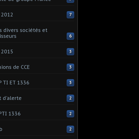
 2012
7
s divers sociétés et
isseurs
6
 2015
3
ions de CCE
3
 TI ET 1336
3
t d'alerte
2
PTI 1336
2
ib
2