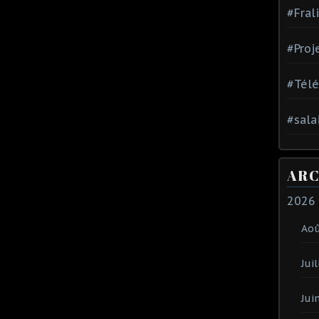
#Fral
#Proj
#Tél
#sala
ARC
2026
Ao
Juil
Jui