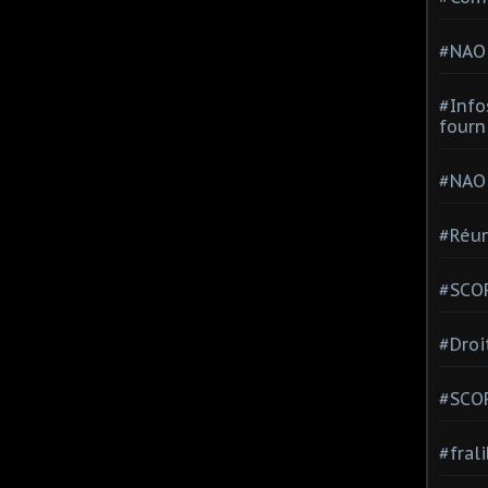
#NAO
#Info
fourn
#NAO
#Réun
#SCOP
#Droi
#SCO
#fral