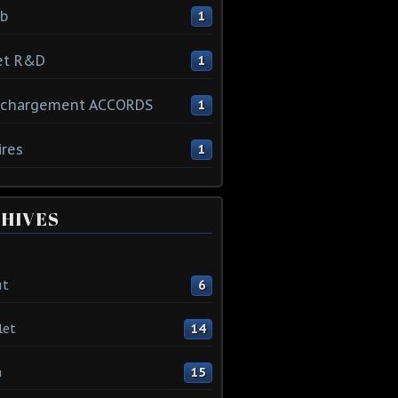
ib
1
et R&D
1
échargement ACCORDS
1
ires
1
HIVES
ût
6
let
14
n
15