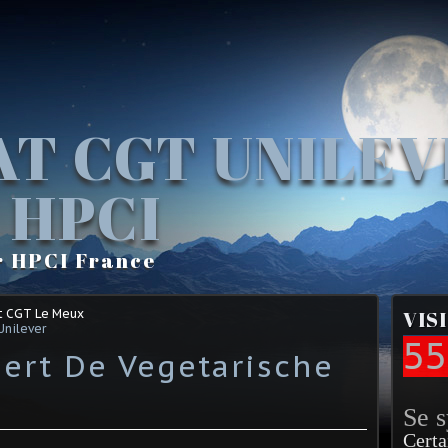
AT CGT UNILE
 HPCI
r HPCI France
t CGT Le Meux
VIS
Unilever
55
iert De Vegetarische
Se 
Certa