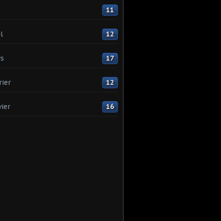
11
l
12
s
17
rier
12
vier
16