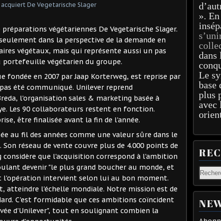
d’aut
». En
insép
e préparations végétariennes De Vegetarische Slager.
s’uni
s seulement dans la perspective de la demande en
colle
ires végétaux, mais qui représente aussi un pas
dans 
u portefeuille végétarien du groupe.
conqu
Le sy
e fondée en 2007 par Jaap Korterweg, est reprise par
base 
 pas été communiqué. Unilever reprend
plus 
Breda, l'organisation sales & marketing basée à
avec 
ye. Les 90 collaborateurs restent en fonction.
orien
rise, être finalisée avant la fin de l'année.
sée au fil des années comme une valeur sûre dans le
. Son réseau de vente couvre plus de 4.000 points de
RE
 considère que l'acquisition correspond à l'ambition
voulant devenir "le plus grand boucher au monde, et
 Et l'opération intervient selon lui au bon moment.
, atteindre l'échelle mondiale. Notre mission est de
ndard. C'est formidable que ces ambitions coïncident
NEW
rivée d'Unilever", tout en soulignant combien la
Abonne