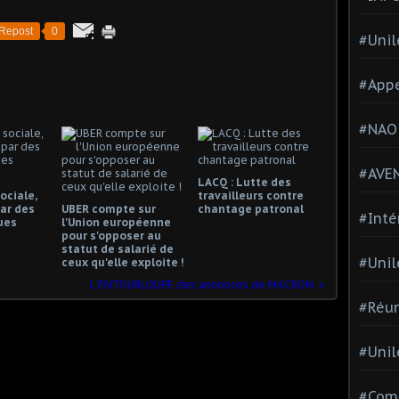
Repost
0
#Unil
#Appe
#NAO
#AVE
LACQ : Lutte des
ociale,
travailleurs contre
ar des
UBER compte sur
chantage patronal
#Inté
ues
l'Union européenne
pour s'opposer au
statut de salarié de
#Unil
ceux qu'elle exploite !
L’ENTOURLOUPE des annonces de MACRON
#Réun
#Unil
#Comi