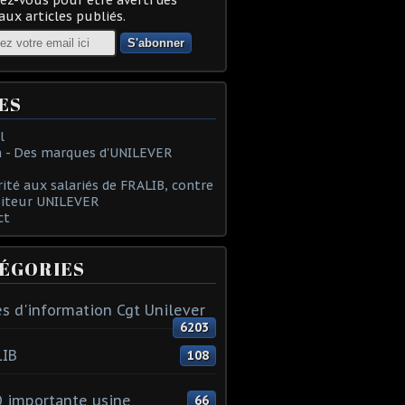
ux articles publiés.
ES
l
 - Des marques d'UNILEVER
rité aux salariés de FRALIB, contre
oiteur UNILEVER
ct
ÉGORIES
s d'information Cgt Unilever
6203
LIB
108
 importante usine
66