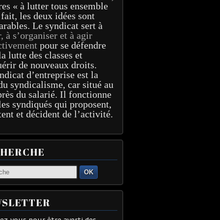
res « à lutter tous ensemble
 fait, les deux idées sont
arables. Le syndicat sert à
r, à s’organiser et à agir
ctivement
pour se défendre
la lutte des classes et
érir de nouveaux droits.
ndicat d’entreprise est la
du syndicalisme, car situé au
près du salarié. Il fonctionne
les syndiqués qui proposent,
tent et décident de l’activité.
CHERCHE
OK
SLETTER
z-vous pour être averti des