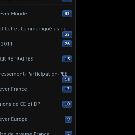
ever Monde
33
l Cgt et Communiqué usine
32
 2011
26
NIR RETRAITES
15
ressement- Participation-PEE
15
ever France
13
ions de CE et DP
10
ever Europe
9
té de groupe France
7