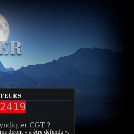
VER
ITEURS
2419
syndiquer CGT ?
ins diront « à être défendu »,