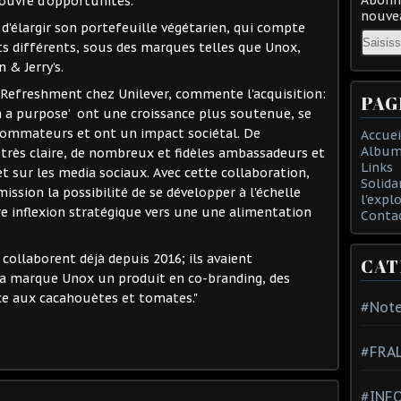
 ouvre d'opportunités.
nouvea
 d'élargir son portefeuille végétarien, qui compte
Email
s différents, sous des marques telles que Unox,
 & Jerry’s.
 Refreshment chez Unilever, commente l'acquisition:
PAG
h a purpose’ ont une croissance plus soutenue, se
ommateurs et ont un impact sociétal. De
Accuei
Album
 très claire, de nombreux et fidèles ambassadeurs et
Links
t sur les media sociaux. Avec cette collaboration,
Solida
ission la possibilité de se développer à l'échelle
l'expl
e inflexion stratégique vers une une alimentation
Conta
 collaborent déjà depuis 2016; ils avaient
CAT
a marque Unox un produit en co-branding, des
ce aux cacahouètes et tomates."
#Note
#FRA
#INFO