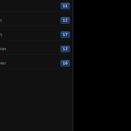
11
l
12
s
17
rier
12
vier
16