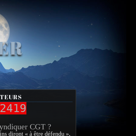
VER
ITEURS
2419
syndiquer CGT ?
ins diront « à être défendu »,