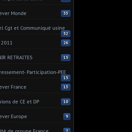
ever Monde
33
l Cgt et Communiqué usine
32
 2011
26
NIR RETRAITES
15
ressement- Participation-PEE
15
ever France
13
ions de CE et DP
10
ever Europe
9
té de groupe France
7