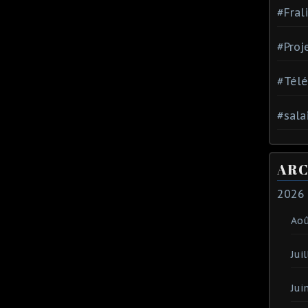
#Fral
#Proj
#Tél
#sala
ARC
2026
Ao
Juil
Jui