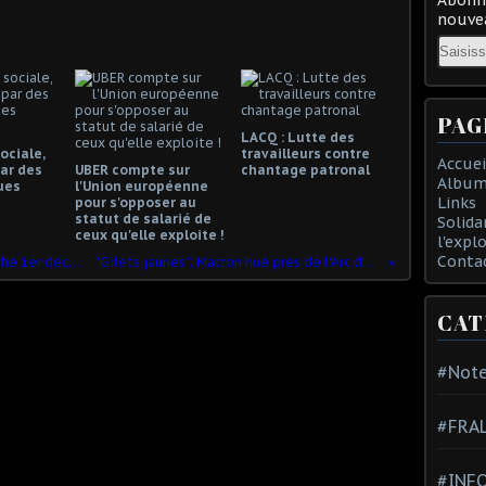
nouvea
Email
PAG
LACQ : Lutte des
ociale,
travailleurs contre
Accuei
ar des
UBER compte sur
chantage patronal
Album
ues
l'Union européenne
Links
pour s'opposer au
statut de salarié de
Solida
ceux qu'elle exploite !
l'expl
Conta
Olivier Besancenot - On n'est pas couché 1er décembre 2018
"Gilets jaunes": Macron hué près de l'Arc de Triomphe
CAT
#Note
#FRA
#INFO