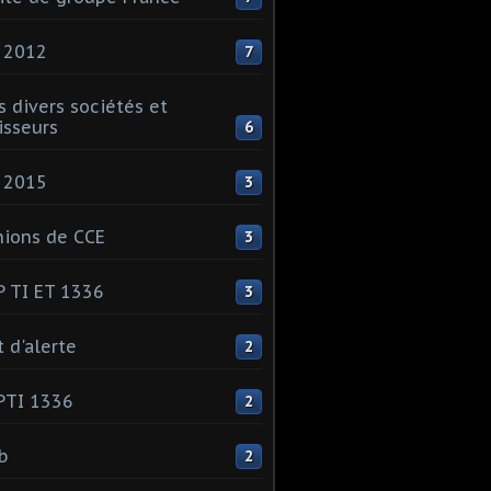
 2012
7
s divers sociétés et
isseurs
6
 2015
3
ions de CCE
3
 TI ET 1336
3
t d'alerte
2
PTI 1336
2
ib
2