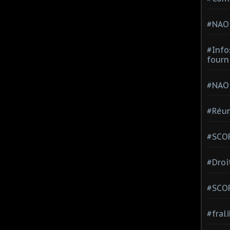
#NAO
#Info
fourn
#NAO
#Réun
#SCOP
#Droi
#SCO
#fral