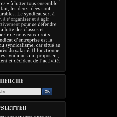
res « à lutter tous ensemble
 fait, les deux idées sont
arables. Le syndicat sert à
r, à s’organiser et à agir
ctivement
pour se défendre
la lutte des classes et
érir de nouveaux droits.
ndicat d’entreprise est la
du syndicalisme, car situé au
près du salarié. Il fonctionne
les syndiqués qui proposent,
tent et décident de l’activité.
CHERCHE
OK
SLETTER
z-vous pour être averti des