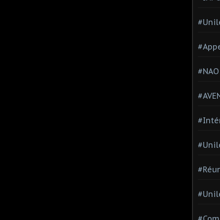
#Unil
#Appe
#NAO
#AVE
#Inté
#Unil
#Réun
#Unil
#Comi