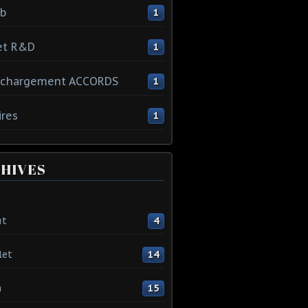
ib
1
et R&D
1
échargement ACCORDS
1
ires
1
HIVES
ût
4
let
14
n
15