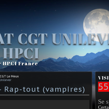
AT CGT UNILE
 HPCI
r HPCI France
 CGT Le Meux
VIS
Unilever
55
- Rap-tout (vampires)
Se 
Certa