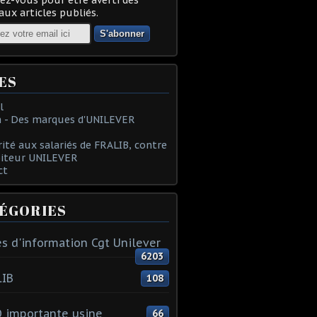
ux articles publiés.
ES
l
 - Des marques d'UNILEVER
rité aux salariés de FRALIB, contre
oiteur UNILEVER
ct
ÉGORIES
s d'information Cgt Unilever
6203
LIB
108
 importante usine
66