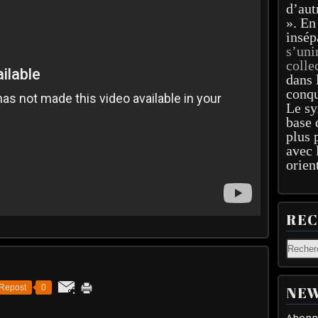
d’aut
». En
insép
s’uni
colle
dans 
conqu
Le sy
base 
plus 
avec 
orien
RE
Repost
0
NEW
Abonne