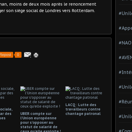
lman, moins de deux mois après le renoncement
r son siège social de Londres vers Rotterdam.
#Unil
#Appe
#NAO
Repost
0
#AVE
#Inté
#Unil
#Réun
LACQ : Lutte des
ociale,
travailleurs contre
ar des
UBER compte sur
chantage patronal
#Unil
ues
l'Union européenne
pour s'opposer au
statut de salarié de
#Comi
ceux qu'elle exploite !