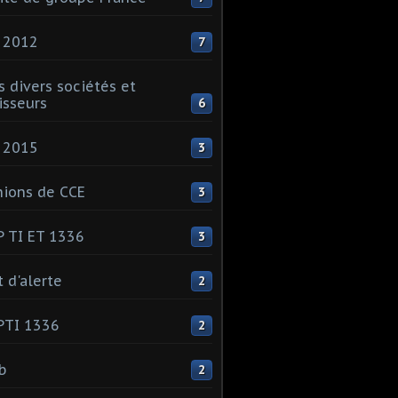
 2012
7
s divers sociétés et
isseurs
6
 2015
3
ions de CCE
3
 TI ET 1336
3
t d'alerte
2
PTI 1336
2
ib
2