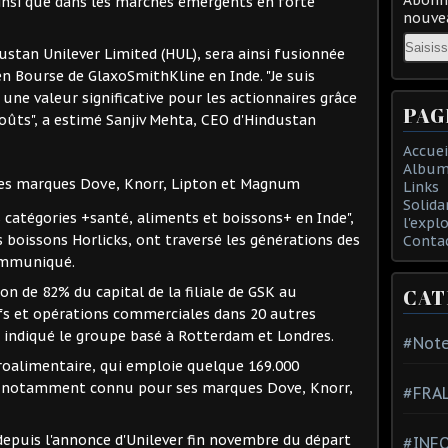
ainsi que dans les marchés émergents en forte
nouvea
Email
dustan Unilever Limited (HUL), sera ainsi fusionnée
 en Bourse de GlaxoSmithKline en Inde. "Je suis
une valeur significative pour les actionnaires grâce
PAG
oûts", a estimé Sanjiv Mehta, CEO d'Hindustan
Accuei
Album
 ses marques Dove, Knorr, Lipton et Magnum
Links
Solida
 catégories +santé, aliments et boissons+ en Inde",
l'expl
 boissons Horlicks, ont traversé les générations des
Conta
communiqué.
on de 82% du capital de la filiale de GSK au
CAT
ifs et opérations commerciales dans 20 autres
 indiqué le groupe basé à Rotterdam et Londres.
#Note
groalimentaire, qui emploie quelque 169.000
st notamment connu pour ses marques Dove, Knorr,
#FRA
depuis l'annonce d'Unilever fin novembre du départ
#INFO