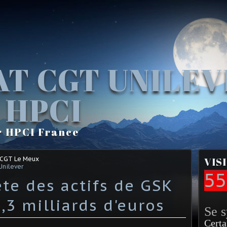
AT CGT UNILE
 HPCI
r HPCI France
 CGT Le Meux
VIS
Unilever
55
te des actifs de GSK
,3 milliards d'euros
Se 
Certa