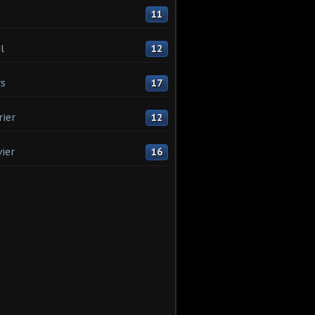
11
l
12
s
17
rier
12
vier
16