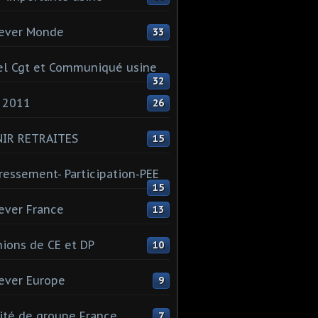
ever Monde
33
l Cgt et Communiqué usine
32
 2011
26
NIR RETRAITES
15
ressement- Participation-PEE
15
ever France
13
ions de CE et DP
10
ever Europe
9
té de groupe France
7