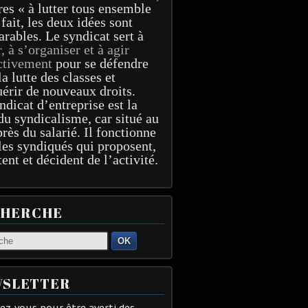
res « à lutter tous ensemble
 fait, les deux idées sont
arables. Le syndicat sert à
r, à s’organiser et à agir
ctivement
pour se défendre
la lutte des classes et
érir de nouveaux droits.
ndicat d’entreprise est la
du syndicalisme, car situé au
près du salarié. Il fonctionne
les syndiqués qui proposent,
tent et décident de l’activité.
CHERCHE
OK
SLETTER
z-vous pour être averti des