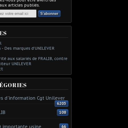
ux articles publiés.
ES
l
 - Des marques d'UNILEVER
rité aux salariés de FRALIB, contre
oiteur UNILEVER
ct
ÉGORIES
s d'information Cgt Unilever
6203
LIB
108
 importante usine
66