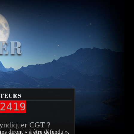
VER
ITEURS
2419
syndiquer CGT ?
ins diront « à être défendu »,