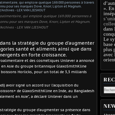
d’aut
». En
insép
roalimentaire, qui emploie quelque 169.000 personnes à
s’uni
onnu pour ses marques Dove, Knorr, Lipton et Magnum.
colle
Archives - LEX VAN LIESHOUT
dans 
conqu
Le sy
t dans la stratégie du groupe d'augmenter
base 
gories santé et aliments ainsi que dans
plus 
avec 
ergents en forte croissance.
orien
groalimentaire et des cosmétiques Unilever a annoncé
fs en Asie du groupe britannique GlaxoSmithKline
boissons Horlicks, pour un total de 3,3 milliards
RE
i) avoir signé un accord sur l'acquisition du
boissons+ de GlaxoSmithKline en Inde, au Bangladesh
lement en Asie", a déclaré Unilever dans un
NEW
la stratégie du groupe d'augmenter sa présence dans
Abonne