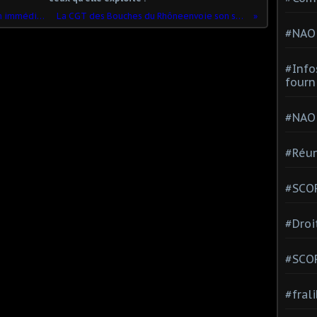
SALAIRES Agir pour une augmentation immédiate des salaires, pensions et de la protection sociale !
La CGT des Bouches du Rhôneenvoie son service d'ordre pour protéger les lycéen.ne.s des CRS
#NAO
#Info
fourn
#NAO
#Réun
#SCOP
#Droi
#SCO
#fral