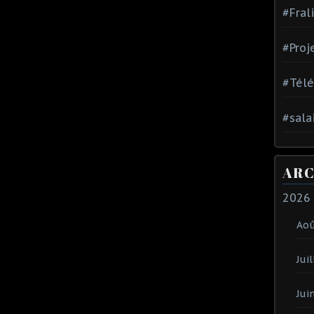
#Fral
#Proj
#Tél
#sala
ARC
2026
Ao
Juil
Jui