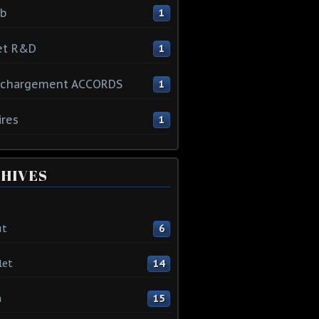
ib
1
et R&D
1
échargement ACCORDS
1
ires
1
HIVES
ût
6
let
14
n
15