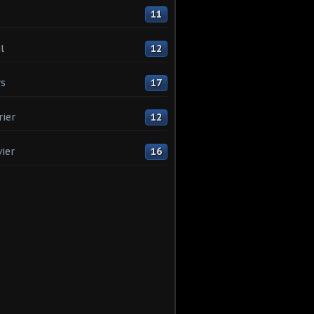
11
l
12
s
17
rier
12
vier
16