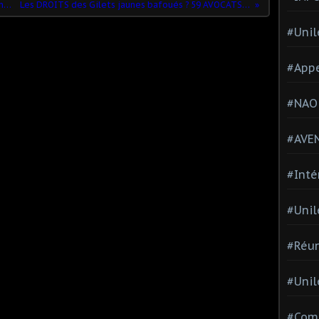
Retour sur les négociations CSE cez Unilever France HPCI le meux
Les DROITS des Gilets jaunes bafoués ? 59 AVOCATS dénoncent une DÉRIVE JUDICIAIRE
#Unil
#Appe
#NAO
#AVE
#Inté
#Unil
#Réun
#Unil
#Comi