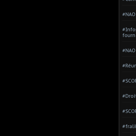
#NAO
#Info
fourn
#NAO
#Réun
#SCOP
#Droi
#SCO
#fral