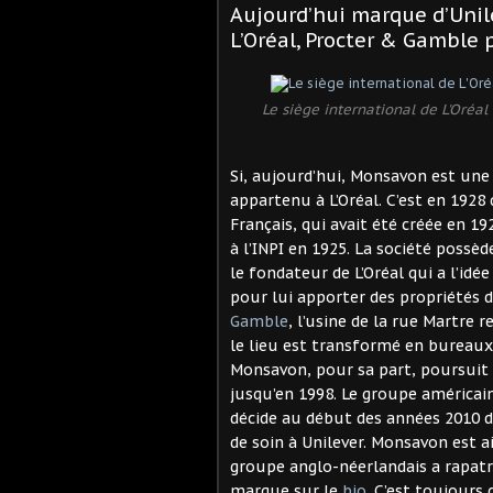
Aujourd’hui marque d’Uni
L’Oréal, Procter & Gamble p
Le siège international de L'Oréal
Si, aujourd’hui, Monsavon est une
appartenu à L’Oréal. C’est en 1928
Français, qui avait été créée en 
à l’INPI en 1925. La société possèd
le fondateur de L’Oréal qui a l’idé
pour lui apporter des propriétés 
Gamble
, l’usine de la rue Martre r
le lieu est transformé en bureaux.
Monsavon, pour sa part, poursuit
jusqu’en 1998. Le groupe américain
décide au début des années 2010 d
de soin à Unilever. Monsavon est a
groupe anglo-néerlandais a rapatr
marque sur le
bio
. C’est toujours