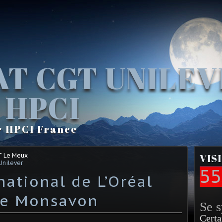
AT CGT UNILE
 HPCI
r HPCI France
T Le Meux
VIS
Unilever
55
national de L’Oréal
ne Monsavon
Se 
Certa