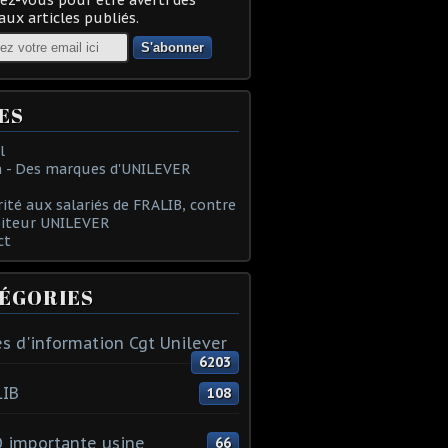
ux articles publiés.
ES
l
 - Des marques d'UNILEVER
rité aux salariés de FRALIB, contre
oiteur UNILEVER
ct
ÉGORIES
s d'information Cgt Unilever
6203
LIB
108
 importante usine
66