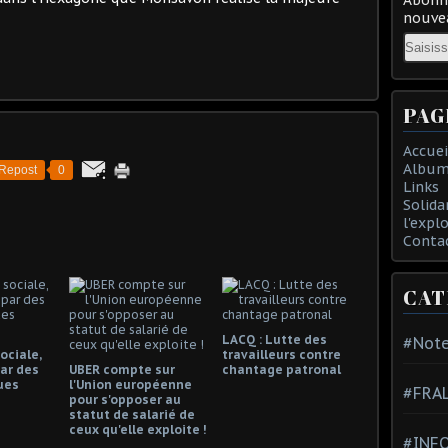
nouvea
Email
PAG
Accuei
Album
Repost
0
Links
Solida
l'expl
Conta
CAT
LACQ : Lutte des
#Note
ociale,
travailleurs contre
ar des
UBER compte sur
chantage patronal
ues
l'Union européenne
#FRA
pour s'opposer au
statut de salarié de
ceux qu'elle exploite !
#INFO