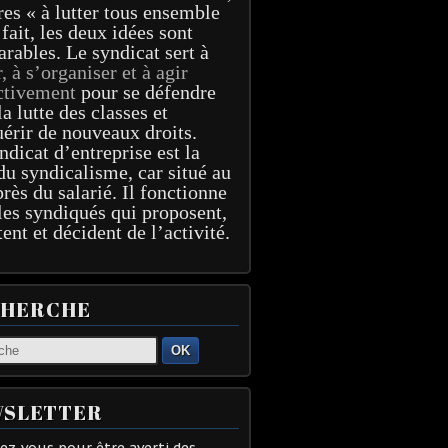
res « à lutter tous ensemble
 fait, les deux idées sont
arables. Le syndicat sert à
r, à s’organiser et à agir
ctivement
pour se défendre
la lutte des classes et
érir de nouveaux droits.
ndicat d’entreprise est la
du syndicalisme, car situé au
près du salarié. Il fonctionne
les syndiqués qui proposent,
tent et décident de l’activité.
CHERCHE
OK
SLETTER
z-vous pour être averti des