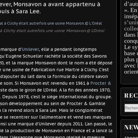
d’aut
lever, Monsavon a avant appartenu à
». En
uis à Sara Lee.
insép
s’uni
colle
 à Clichy était autrefois une usine Monsavon.© L'Oréal
dans 
conqu
Le sy
 marque d’
Unilever
, elle a pendant longtemps
base 
 qu’Eugène Schueller rachète la société des Savons
plus 
1920, et la marque Monsavon dont le nom a été déposé
avec 
e une usine de fabrication rue Martre à Clichy. C’est
orien
e d’ajouter du lait dans la formule du célèbre savon
de soin. Si Monsavon est revendu en 1961 à
Procter &
este dans le giron de L’Oréal. A la fin des années 1970,
RE
 Depuis 1978, c’est le siège international du groupe.
 son développement au sein de Procter & Gamble
 l’a revend alors à Sara Lee. Mais le conglomérat
e se recentrer sur l’alimentaire et vend ses marques
insi une marque d’Unilever depuis 2011. L’an passé, le
NEW
ié la production de Monsavon en France et a lancé la
 dans l’Hexagone que Monsavon réalisé la majeure
Abonne