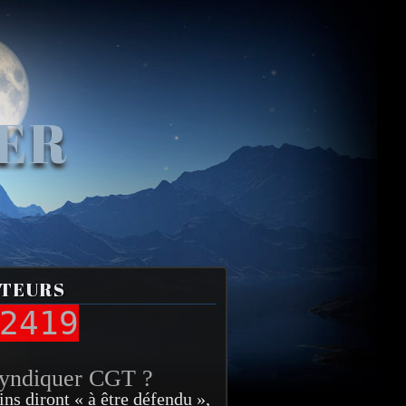
VER
ITEURS
2419
syndiquer CGT ?
ins diront « à être défendu »,