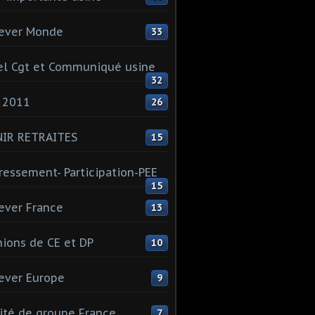
ever Monde
33
l Cgt et Communiqué usine
32
 2011
26
NIR RETRAITES
15
ressement- Participation-PEE
15
ever France
13
ions de CE et DP
10
ever Europe
9
té de groupe France
7