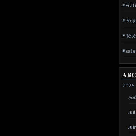
#Fral
#Proj
#Tél
#sala
ARC
2026
Ao
Juil
Jui