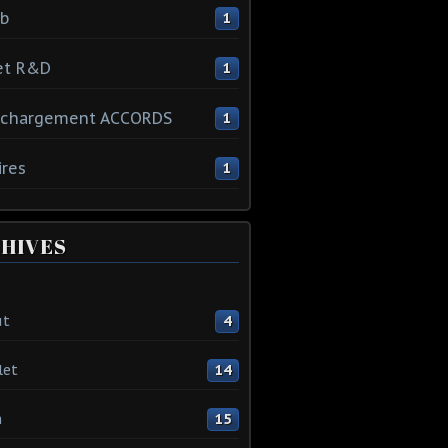
ib
1
et R&D
1
échargement ACCORDS
1
ires
1
HIVES
ût
4
let
14
n
15