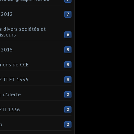
 2012
7
s divers sociétés et
isseurs
6
 2015
3
ions de CCE
3
 TI ET 1336
3
t d'alerte
2
PTI 1336
2
ib
2