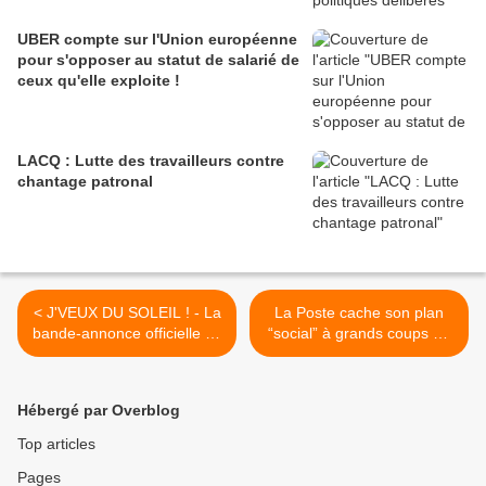
UBER compte sur l'Union européenne
pour s'opposer au statut de salarié de
ceux qu'elle exploite !
LACQ : Lutte des travailleurs contre
chantage patronal
< J'VEUX DU SOLEIL ! - La
La Poste cache son plan
bande-annonce officielle du
“social” à grands coups de
nouveau film de Gilles
com ! >
Perret et de François Ruffin
Hébergé par Overblog
Top articles
Pages