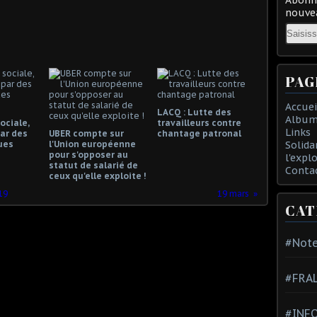
nouvea
Email
PAG
Accuei
LACQ : Lutte des
Album
ociale,
travailleurs contre
Links
ar des
UBER compte sur
chantage patronal
ues
l'Union européenne
Solida
pour s'opposer au
l'expl
statut de salarié de
Conta
ceux qu'elle exploite !
19
19 mars
CAT
#Note
#FRA
#INFO