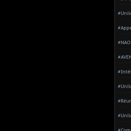
#Unil
#Appe
#NAO
#AVE
#Inté
#Unil
#Réun
#Unil
#Comi