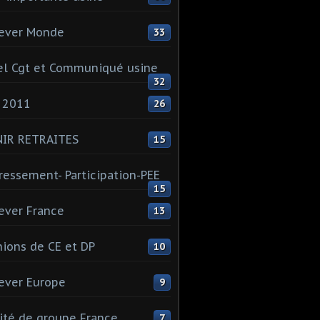
ever Monde
33
l Cgt et Communiqué usine
32
 2011
26
NIR RETRAITES
15
ressement- Participation-PEE
15
ever France
13
ions de CE et DP
10
ever Europe
9
té de groupe France
7