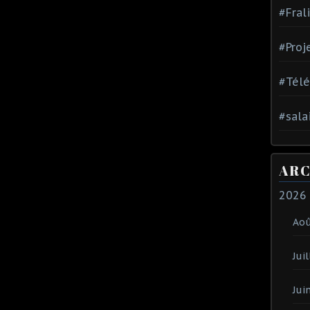
#Fral
#Proj
#Tél
#sala
ARC
2026
Ao
Juil
Jui