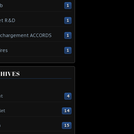
ib
1
et R&D
1
échargement ACCORDS
1
ires
1
HIVES
ût
4
let
14
n
15