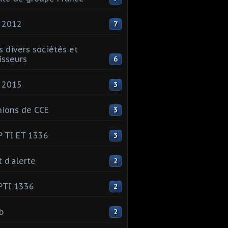
 2012
7
s divers sociétés et
isseurs
6
 2015
3
ions de CCE
3
 TI ET 1336
3
t d'alerte
2
PTI 1336
2
ib
2