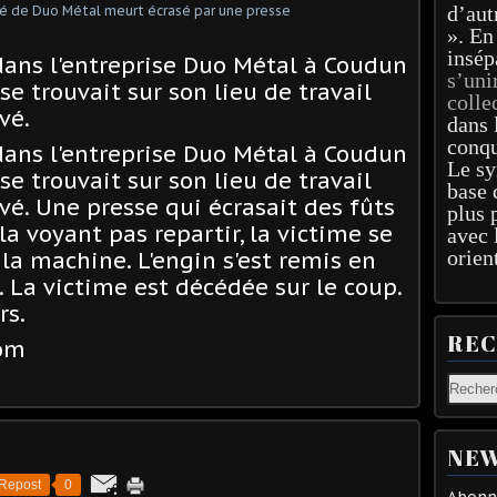
d’aut
». En
insép
ans l'entreprise Duo Métal à Coudun
s’uni
 se trouvait sur son lieu de travail
colle
vé.
dans 
conqu
ans l'entreprise Duo Métal à Coudun
Le sy
 se trouvait sur son lieu de travail
base 
vé. Une presse qui écrasait des fûts
plus 
la voyant pas repartir, la victime se
avec 
orien
 la machine. L'engin s'est remis en
La victime est décédée sur le coup.
rs.
RE
com
NEW
Repost
0
Abonne