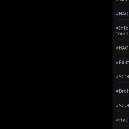
#NAO
#Info
fourn
#NAO
#Réun
#SCOP
#Droi
#SCO
#fral