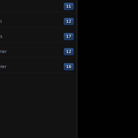
11
l
12
s
17
rier
12
vier
16