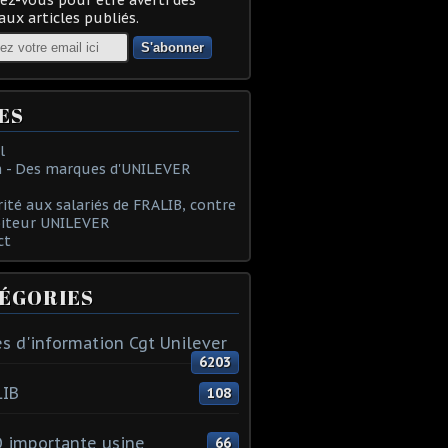
ux articles publiés.
ES
l
 - Des marques d'UNILEVER
rité aux salariés de FRALIB, contre
oiteur UNILEVER
ct
ÉGORIES
s d'information Cgt Unilever
6203
LIB
108
 importante usine
66