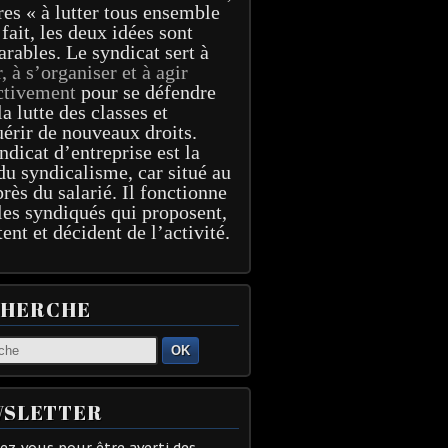
res « à lutter tous ensemble
 fait, les deux idées sont
arables. Le syndicat sert à
r, à s’organiser et à agir
ctivement
pour se défendre
la lutte des classes et
érir de nouveaux droits.
ndicat d’entreprise est la
du syndicalisme, car situé au
près du salarié. Il fonctionne
les syndiqués qui proposent,
tent et décident de l’activité.
CHERCHE
OK
SLETTER
z-vous pour être averti des