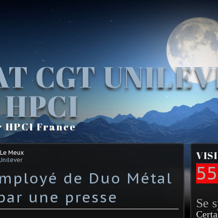
AT CGT UNILE
 HPCI
r HPCI France
 Le Meux
VIS
Unilever
55
employé de Duo Métal
par une presse
Se 
Certa