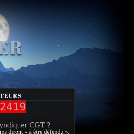
VER
ITEURS
2419
syndiquer CGT ?
ins diront « à être défendu »,