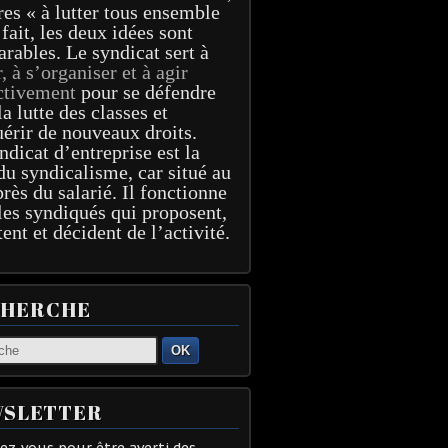
res « à lutter tous ensemble
 fait, les deux idées sont
arables. Le syndicat sert à
r, à s’organiser et à agir
ctivement
pour se défendre
la lutte des classes et
érir de nouveaux droits.
ndicat d’entreprise est la
du syndicalisme, car situé au
près du salarié. Il fonctionne
les syndiqués qui proposent,
tent et décident de l’activité.
CHERCHE
OK
SLETTER
z-vous pour être averti des