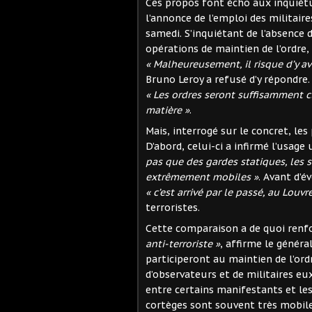
Ces propos font écho aux inquiétu
l’annonce de l’emploi des militaire
samedi. S’inquiétant de l’absence 
opérations de maintien de l’ordre, 
« Malheureusement, il risque d’y av
Bruno Leroy a refusé d’y répondre.
« Les ordres seront suffisamment cl
matière »
.
Mais, interrogé sur le concret, les
D’abord, celui-ci a infirmé l’usag
pas que des gardes statiques, les 
extrêmement mobiles »
. Avant d’é
« c’est arrivé par le passé, au Louvr
terroristes.
Cette comparaison a de quoi renfo
anti-terroriste »
, affirme le généra
participeront au maintien de l’or
d’observateurs et de militaires e
entre certains manifestants et les 
cortèges sont souvent très mobiles