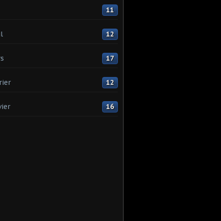
11
l
12
s
17
rier
12
vier
16