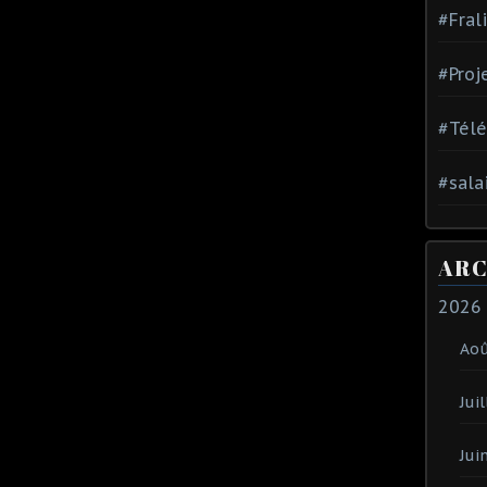
#Fral
#Proj
#Tél
#sala
ARC
2026
Ao
Juil
Jui