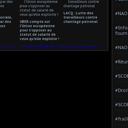
#NAO
LACQ : Lutte des
ociale,
travailleurs contre
ar des
UBER compte sur
chantage patronal
ues
l'Union européenne
#Info
pour s'opposer au
fourn
statut de salarié de
ceux qu'elle exploite !
UNE SEULE SOLUTION, LA RÉVOLUTION : c'est ce que pensent 39 % des Français !
Maintien de l'ordre : le pouvoir oscille entre deux objectifs contradictoires
#NAO
#Réun
#SCOP
#Droi
#SCO
#fral