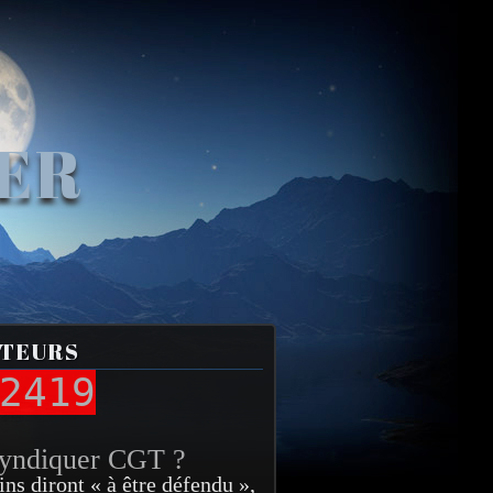
VER
ITEURS
2419
syndiquer CGT ?
ins diront « à être défendu »,