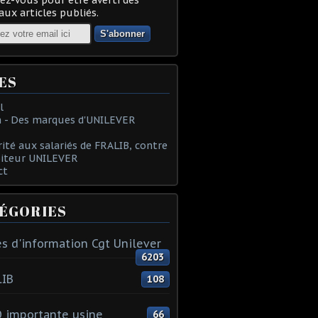
ux articles publiés.
ES
l
 - Des marques d'UNILEVER
rité aux salariés de FRALIB, contre
oiteur UNILEVER
ct
ÉGORIES
s d'information Cgt Unilever
6203
LIB
108
 importante usine
66