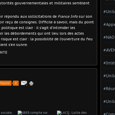
autorités gouvernementales et militaires semblent
#Unil
oir répondu aux sollicitations de
France Info
sur son
oir reçu de consignes. Difficile à savoir, mais du point
#Appe
litique est clair : il s’agit d’intimider les
r les débordements qui ont lieu lors des actes
#NAO
isque est clair : la possibilité de l’ouverture du feu
ent s’en suivre.
#AVE
ENTE
#Inté
#Unil
Repost
0
#Réun
#Unil
#Comi