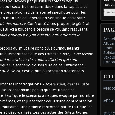
des soulevées par plusieurs soldats depuis
nouvea
s pour sécuriser certains lieux dans la capitale ce
Email
de préparation et de matériel spécifique pour les
un militaire de l’opération Sentinelle déclarait :
oir des morts »
. Confronté à ces propos, le général
PAG
 Celui-ci a toutefois précisé se voulant rassurant :
airs pour qu’il n’y ait aucune inquiétude en la
Accuei
Album
Links
 propos du militaire sont plus qu’inquiétants.
Solida
e uniquement statique des forces :
« Non, ils ne feront
l'expl
soldats utilisent des modes d’action qui sont
Conta
voquer le scénario d’ouverture de feu affirmant :
e ou à Orly »
, c’est-à-dire à l’occasion d’attentats
CAT
rcer les interrogations.
« Notre sujet, c’est la lutte
#Note
l, sous-entendant par-là que les unités ne
dre. Sauf que le scénario à risques évoqué par nombre
#FRA
ux-mêmes, c’est justement celui d’une confrontation
militaires, une crainte renforcée par le fait que les
 et désorganisés lors des actes des Gilets Jaunes.
#INFO