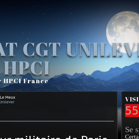
AT CGT UNILE
 HPCI
r HPCI France
 Le Meux
VIS
Unilever
55
Se 
Certa