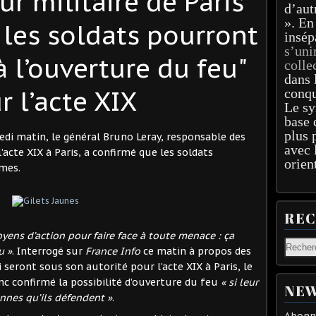
r militaire de Paris
d’aut
». En
les soldats pourront
insép
s’uni
à l’ouverture du feu"
colle
dans 
r l’acte XIX
conqu
Le sy
base 
plus 
edi matin, le général Bruno Leray, responsable des
avec 
’acte XIX à Paris, a confirmé que les soldats
orien
rmes.
RE
moyens d’action pour faire face à toute menace : ça
u »
. Interrogé sur
France Info
ce matin à propos des
seront sous son autorité pour l’acte XIX à Paris, le
nc confirmé la possibilité d’ouverture du feu
« si leur
NEW
nnes qu’ils défendent »
.
Abonne