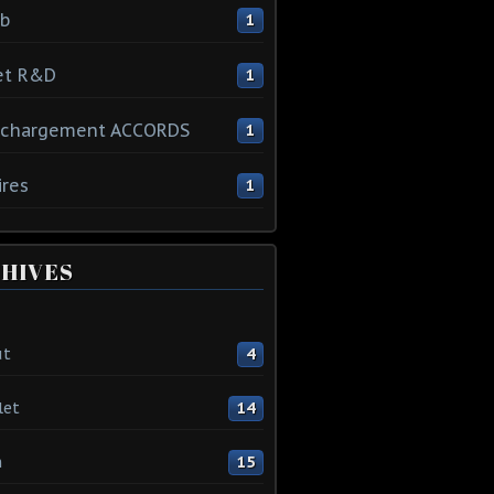
ib
1
et R&D
1
échargement ACCORDS
1
ires
1
HIVES
ût
4
let
14
n
15