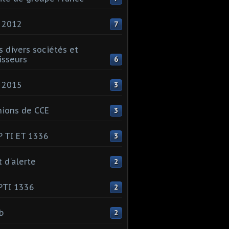
 2012
7
s divers sociétés et
isseurs
6
 2015
3
ions de CCE
3
 TI ET 1336
3
t d'alerte
2
PTI 1336
2
ib
2