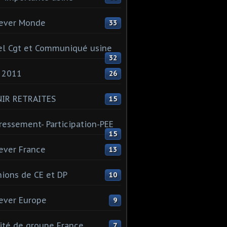
ever Monde
33
l Cgt et Communiqué usine
32
 2011
26
NIR RETRAITES
15
ressement- Participation-PEE
15
ever France
13
ions de CE et DP
10
ever Europe
9
té de groupe France
7