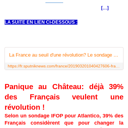
sondage IFOP pour
Atlantico
. Seuls 3% des Français
estiment qu'il n'y a pas besoin de changements
[…]
LA SUITE EN LIEN CI-DESSOUS :
La France au seuil d'une révolution? Le sondage alarmant de l'Ifop
https://fr.sputniknews.com/france/201903201040427606-france-sondage-ifop-revolution/
Panique au Château: déjà 39%
des Français veulent une
révolution !
Selon un sondage IFOP pour
Atlantico
, 39% des
Français considèrent que pour changer la