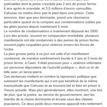
justiciables dont la peine n’excède pas 2 ans de prison ferme.
6 ans après le scandale, et 3,5 millions d’euros camouflés,
Cahuzac ne mettra donc pas le pied dans une prison. Cette
annonce, bien que peu étonnante, prend une résonance
particulière quand on la compare aux condamnations subies par
les gilets jaunes depuis maintenant 5 mois.
Le nombre de condamnations a maintenant dépassé les 2000.
Lors des procès, souvent en comparution immédiate, plusieurs
manifestants ont été condamnés à des peines de prison ferme,
souvent jugés coupables pour violence envers les forces de
l’ordre.
La plus grosse peine à ce jour est celle d’un manifestant
condamné, de manière extrêmement lourde à 3 ans et 3 mois de
prison ferme, à Caen. Il était poursuivi pour
« violence volontaire
sur personne dépositaire de l’autorité publique »
, dont un tir de
bille avec un lance-pierre.
Ces sentences mettent en lumière la répression politique que
subissent les manifestants qui n’ont pas bénéficié de la même
mansuétude que Cahuzac et se trouvent bel et bien en prison à
l’heure actuelle. Mais plus généralement, elles montrent, une fois
de plus, que la justice, au service du gouvernement, sert les
intérêts de la classe dominante et écrase ceux des classes
populaires. Ce deux poids deux mesures apparaît très nettement