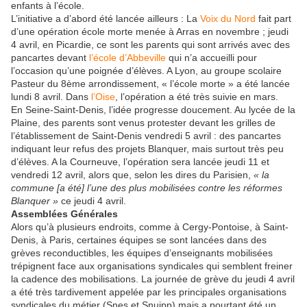
enfants à l’école.
L’initiative a d’abord été lancée ailleurs : La
Voix du Nord
fait part
d’une opération école morte menée à Arras en novembre ; jeudi
4 avril, en Picardie, ce sont les parents qui sont arrivés avec des
pancartes devant
l’école d’Abbeville
qui n’a accueilli pour
l’occasion qu’une poignée d’élèves. A Lyon, au groupe scolaire
Pasteur du 8ème arrondissement, « l’école morte » a été lancée
lundi 8 avril. Dans
l’Oise
, l’opération a été très suivie en mars.
En Seine-Saint-Denis, l’idée progresse doucement. Au lycée de la
Plaine, des parents sont venus protester devant les grilles de
l’établissement de Saint-Denis vendredi 5 avril : des pancartes
indiquant leur refus des projets Blanquer, mais surtout très peu
d’élèves. A la Courneuve, l’opération sera lancée jeudi 11 et
vendredi 12 avril, alors que, selon les dires du Parisien,
« la
commune [a été] l’une des plus mobilisées contre les réformes
Blanquer »
ce jeudi 4 avril.
Assemblées Générales
Alors qu’à plusieurs endroits, comme à Cergy-Pontoise, à Saint-
Denis, à Paris, certaines équipes se sont lancées dans des
grèves reconductibles, les équipes d’enseignants mobilisées
trépignent face aux organisations syndicales qui semblent freiner
la cadence des mobilisations. La journée de grève du jeudi 4 avril
a été très tardivement appelée par les principales organisations
syndicales du métier (Snes et Snuipp) mais a pourtant été un