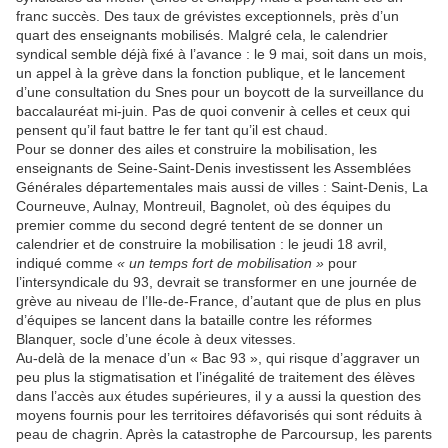
franc succès. Des taux de grévistes exceptionnels, près d’un
quart des enseignants mobilisés. Malgré cela, le calendrier
syndical semble déjà fixé à l’avance : le 9 mai, soit dans un mois,
un appel à la grève dans la fonction publique, et le lancement
d’une consultation du Snes pour un boycott de la surveillance du
baccalauréat mi-juin. Pas de quoi convenir à celles et ceux qui
pensent qu’il faut battre le fer tant qu’il est chaud.
Pour se donner des ailes et construire la mobilisation, les
enseignants de Seine-Saint-Denis investissent les Assemblées
Générales départementales mais aussi de villes : Saint-Denis, La
Courneuve, Aulnay, Montreuil, Bagnolet, où des équipes du
premier comme du second degré tentent de se donner un
calendrier et de construire la mobilisation : le jeudi 18 avril,
indiqué comme
« un temps fort de mobilisation »
pour
l’intersyndicale du 93, devrait se transformer en une journée de
grève au niveau de l’Ile-de-France, d’autant que de plus en plus
d’équipes se lancent dans la bataille contre les réformes
Blanquer, socle d’une école à deux vitesses.
Au-delà de la menace d’un « Bac 93 », qui risque d’aggraver un
peu plus la stigmatisation et l’inégalité de traitement des élèves
dans l’accès aux études supérieures, il y a aussi la question des
moyens fournis pour les territoires défavorisés qui sont réduits à
peau de chagrin. Après la catastrophe de Parcoursup, les parents