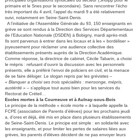
primaire et le Snes pour le secondaire). Sans rencontrer l’écho
très important du 4 avril, l’appel du mardi 9 a été relativement
suivi, notamment en Seine-Saint-Denis.
A l’initiative de l’Assemblée Générale du 93, 150 enseignants en
grève se sont rendus à la Direction des Services Départementaux
de l’Education Nationale (DSDEN) à Bobigny, mardi après-midi.
Ils sont parvenus à entrer dans les locaux et à les « bordéliser »
joyeusement pour réclamer une audience collective des
établissements présents auprès de la Direction Académique.
Comme réponse, la directrice de cabinet, Cécile Tabarin, a choisi
le mépris : refusant d’ouvrir la discussion avec les personnels
présents, elle a préféré l’envoi de policiers en civil, et la menace
de se faire déloger. Le slogan repris par les grévistes –
« Blanquer a choisi ses trois spécialités : mensonge, mépris,
austérité »
– s’applique tout aussi bien pour les services du
Rectorat de Créteil…
Ecoles mortes à la Courneuve et à Aulnay-sous-Bois
Le principe de la méthode « école morte » à laquelle appelle la
FCPE (association de Parents d’élèves) pour les prochains jeudi
a, d’ores et déjà, été mis en place dans plusieurs établissements
de Seine-Saint-Denis. Le principe est simple : en solidarité avec
les enseignants, et pour limiter les pertes de salaires liées aux
grèves, les parents d’élèves décident de ne pas envoyer leurs