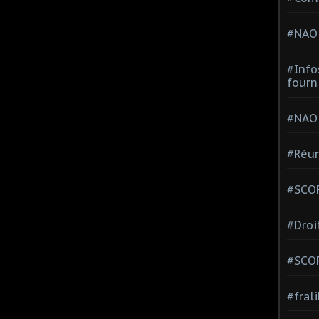
#NAO
#Info
fourn
#NAO
#Réun
#SCOP
#Droi
#SCO
#fral