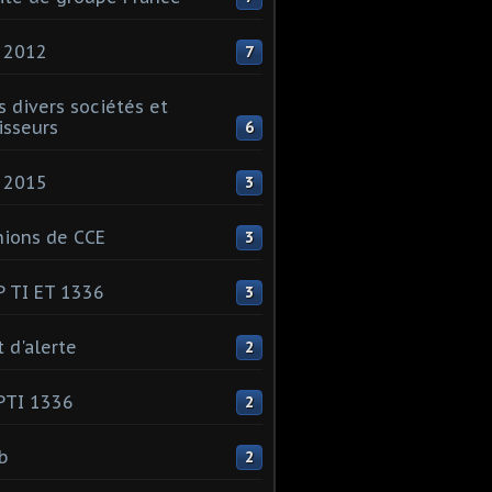
 2012
7
s divers sociétés et
isseurs
6
 2015
3
ions de CCE
3
 TI ET 1336
3
t d'alerte
2
PTI 1336
2
ib
2