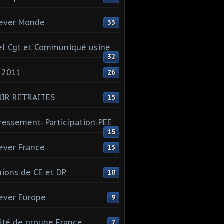
ever Monde
33
l Cgt et Communiqué usine
32
 2011
26
NIR RETRAITES
15
ressement- Participation-PEE
15
ever France
13
ions de CE et DP
10
ever Europe
9
té de groupe France
7