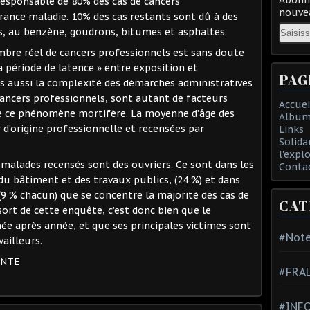
responsable de 80% des cas de cancers
nouvea
rance maladie. 10% des cas restants sont dû à des
Email
s, au benzène, goudrons, bitumes et asphaltes.
ombre réel de cancers professionnels est sans doute
a période de latence » entre exposition et
PAG
s aussi la complexité des démarches administratives
cancers professionnels, sont autant de facteurs
Accuei
 de ce phénomène mortifère. La moyenne d’âge des
Album
d’origine professionnelle et recensées par
Links
Solida
l'expl
 malades recensés sont des ouvriers. Ce sont dans les
Conta
 du bâtiment et des travaux publics, (24 %) et dans
 (9 % chacun) que se concentre la majorité des cas de
CAT
sort de cette enquête, c’est donc bien que le
ée après année, et que ses principales victimes sont
#Note
vailleurs.
ENTE
#FRA
#INFO