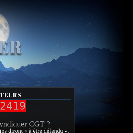
VER
ITEURS
2419
syndiquer CGT ?
ins diront « à être défendu »,