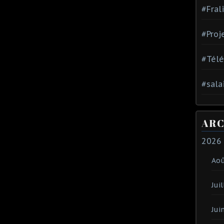
#Fral
#Proj
#Tél
#sala
ARC
2026
Ao
Juil
Jui