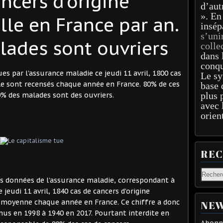
ncers d’origine
d’aut
». En
lle en France par an.
insép
s’uni
ades sont ouvriers
colle
dans 
conqu
s par l'assurance maladie ce jeudi 11 avril, 1800 cas
Le sy
lle sont recensés chaque année en France. 80% de ces
base 
plus 
80% des malades sont des ouvriers.
avec 
orien
RE
 les données de l’assurance maladie, correspondant à
 jeudi 11 avril, 1840 cas de cancers d’origine
 moyenne chaque année en France. Ce chiffre a donc
NEW
nnus en 1998 à 1940 en 2017. Pourtant interdite en
Abonne