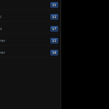
11
l
12
s
17
rier
12
vier
16