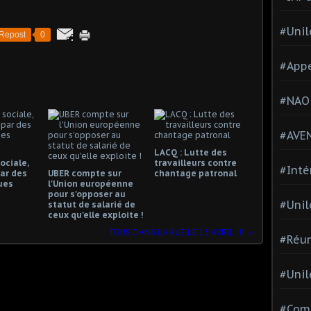
#Unil
Repost
0
#Appe
#NAO
#AVE
LACQ : Lutte des
ociale,
travailleurs contre
#Inté
ar des
UBER compte sur
chantage patronal
ues
l'Union européenne
pour s'opposer au
#Unil
statut de salarié de
ceux qu'elle exploite !
TOUS DANS LA RUE LE 13 AVRIL !!!
#Réun
#Unil
#Comi