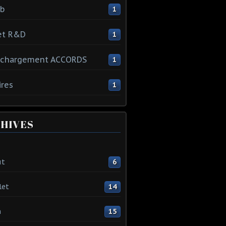
ib
1
et R&D
1
échargement ACCORDS
1
ires
1
HIVES
ût
6
let
14
n
15