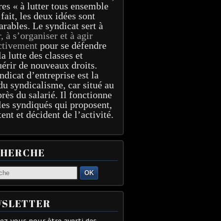
res « à lutter tous ensemble
 fait, les deux idées sont
arables. Le syndicat sert à
r, à s’organiser et à agir
ctivement
pour se défendre
la lutte des classes et
érir de nouveaux droits.
ndicat d’entreprise est la
du syndicalisme, car situé au
près du salarié. Il fonctionne
les syndiqués qui proposent,
tent et décident de l’activité.
CHERCHE
OK
SLETTER
z-vous pour être averti des