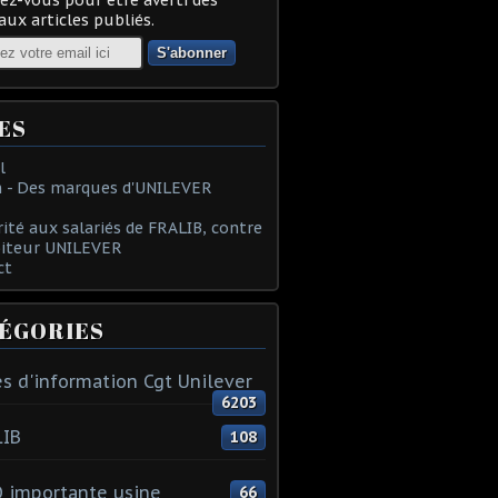
ux articles publiés.
ES
l
 - Des marques d'UNILEVER
rité aux salariés de FRALIB, contre
oiteur UNILEVER
ct
ÉGORIES
s d'information Cgt Unilever
6203
LIB
108
 importante usine
66