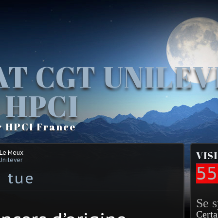
AT CGT UNILE
 HPCI
r HPCI France
 Le Meux
VIS
Unilever
55
e tue
Se 
Certa