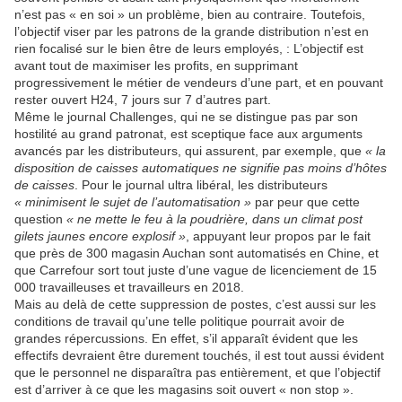
n’est pas « en soi » un problème, bien au contraire. Toutefois,
l’objectif viser par les patrons de la grande distribution n’est en
rien focalisé sur le bien être de leurs employés, : L’objectif est
avant tout de maximiser les profits, en supprimant
progressivement le métier de vendeurs d’une part, et en pouvant
rester ouvert H24, 7 jours sur 7 d’autres part.
Même le journal Challenges, qui ne se distingue pas par son
hostilité au grand patronat, est sceptique face aux arguments
avancés par les distributeurs, qui assurent, par exemple, que
« la
disposition de caisses automatiques ne signifie pas moins d’hôtes
de caisses
. Pour le journal ultra libéral, les distributeurs
« minimisent le sujet de l’automatisation »
par peur que cette
question
« ne mette le feu à la poudrière, dans un climat post
gilets jaunes encore explosif »
, appuyant leur propos par le fait
que près de 300 magasin Auchan sont automatisés en Chine, et
que Carrefour sort tout juste d’une vague de licenciement de 15
000 travailleuses et travailleurs en 2018.
Mais au delà de cette suppression de postes, c’est aussi sur les
conditions de travail qu’une telle politique pourrait avoir de
grandes répercussions. En effet, s’il apparaît évident que les
effectifs devraient être durement touchés, il est tout aussi évident
que le personnel ne disparaîtra pas entièrement, et que l’objectif
est d’arriver à ce que les magasins soit ouvert « non stop ».