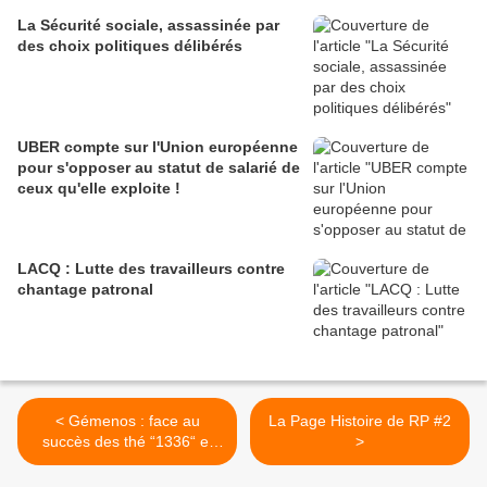
La Sécurité sociale, assassinée par
des choix politiques délibérés
UBER compte sur l'Union européenne
pour s'opposer au statut de salarié de
ceux qu'elle exploite !
LACQ : Lutte des travailleurs contre
chantage patronal
< Gémenos : face au
La Page Histoire de RP #2
succès des thé “1336“ et
>
”Scop-Ti”, les ex-Fralib ont
besoin de trésorerie