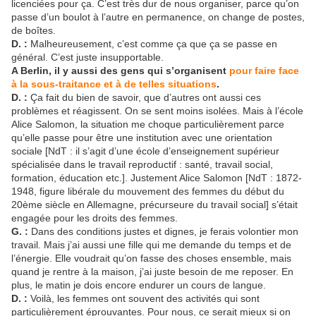
licenciées pour ça. C’est très dur de nous organiser, parce qu’on
passe d’un boulot à l’autre en permanence, on change de postes,
de boîtes.
D. :
Malheureusement, c’est comme ça que ça se passe en
général. C’est juste insupportable.
A Berlin, il y aussi des gens qui s’organisent
pour faire face
à la sous-traitance et à de telles situations
.
D. :
Ça fait du bien de savoir, que d’autres ont aussi ces
problèmes et réagissent. On se sent moins isolées. Mais à l’école
Alice Salomon, la situation me choque particulièrement parce
qu’elle passe pour être une institution avec une orientation
sociale [NdT : il s’agit d’une école d’enseignement supérieur
spécialisée dans le travail reproductif : santé, travail social,
formation, éducation etc.]. Justement Alice Salomon [NdT : 1872-
1948, figure libérale du mouvement des femmes du début du
20ème siècle en Allemagne, précurseure du travail social] s’était
engagée pour les droits des femmes.
G. :
Dans des conditions justes et dignes, je ferais volontier mon
travail. Mais j’ai aussi une fille qui me demande du temps et de
l’énergie. Elle voudrait qu’on fasse des choses ensemble, mais
quand je rentre à la maison, j’ai juste besoin de me reposer. En
plus, le matin je dois encore endurer un cours de langue.
D. :
Voilà, les femmes ont souvent des activités qui sont
particulièrement éprouvantes. Pour nous, ce serait mieux si on