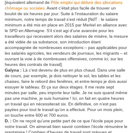
[équivalent allemand de
Pôle emploi qui délivre des allocations
chômage ou sociales
. Avant c’était plus facile de trouver un
boulot de six heures par jour. Suite à l’instauration du salaire
minimum, notre temps de travail s’est réduit [NdT : le salaire
minimum a été mis en place en 2015 par Merkel en alliance avec
le SPD en Allemagne. S’il s’est agi d’une avancée pour les
travailleurs qui recevaient alors des salaires de misère, la mesure
a été vidée de sa substance, son introduction étant
accompagnée de nombreuses exceptions – pas applicables pour
les salariés agricoles, les vendeurs de journaux, les migrants – et
ouvrant la voie à de nombreuses offensives, comme ici, sur les
heures des contrats de travail].
Galyna :
Là c’est devenu de plus en plus chaud. Dans une salle
de cours, par exemple, je dois nettoyer le sol, les tables et les
chaises, faire le rebord des fenêtres, et entre-temps je dois aussi
essuyer le tableau. Et ça sur deux étages. Il me reste sept
minutes par salle, peu importe leur taille. Je ne suis quand même
pas une machine, je suis humaine ! Ici, on fait en quatre heures
un travail qui en nécessiterait six. En définitive, on n’est pas
payées pour tout le travail qu’on a effectué. Pour un mois plein,
on touche entre 600 et 700 euros.
D. :
On ne reçoit qu’une petite part de ce que l’école paye pour
notre travail. On aimerait bien savoir combien l’école rémunère le
prestataire ! Combien d’heures de travail sont prévues et