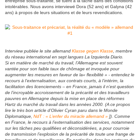
entreprise sous-traitante, se tuent à la tâche dans des conditions
intolérables. Nous avons interviewé Dora (52 ans) et Galyna (42
ans) à propos de leurs situations et de leurs revendications.
Interview publiée le site allemand
Klasse gegen Klasse
, membre
du réseau international en sept langues
La Izquierda Diario
.
Si en matière de marché du travail, l’Allemagne est souvent
vantée pour son faible taux de chômage et invoquée pour
augmenter les mesures en faveur de la
« flexibilité »
- entendez le
recours à l’externalisation, aux contrats courts, à l’intérim, la
facilitation des licenciements – en France, jamais il n’est question
de l’incroyable accroissement de la précarité et des travailleurs
pauvres en Allemagne depuis la mise en place des réformes
Hartz du marché du travail dans les années 2000. (A ce propos
lire le très bon article d’Olivier Cyran paru dans le
Monde
Diplomatique
,
NdT : « L’enfer du miracle allemand »
]). Comme
en France, le recours à l’externalisation des services, notamment
sur les tâches peu qualifiées et déconsidérées, a pour courroie
de transmission l’explosion de la précarité de toute une frange de
travailleurs et de travailleuses. En particulier dans les secteurs du