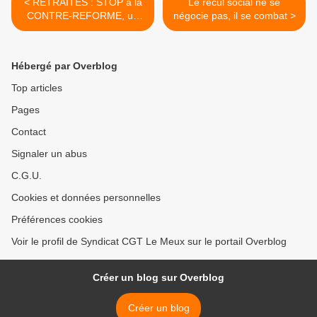
< RETRAITES : STOP à la
Le recul social ne se
CONTRE-REFORME, un
négocie pas, il se combat >
epremière ACTION le 24
SEPTEMBRE !
Hébergé par Overblog
Top articles
Pages
Contact
Signaler un abus
C.G.U.
Cookies et données personnelles
Préférences cookies
Voir le profil de Syndicat CGT Le Meux sur le portail Overblog
Créer un blog sur Overblog
Créer un blog