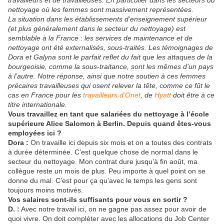
nettoyage où les femmes sont massivement représentées.
La situation dans les établissements d’enseignement supérieur
(et plus généralement dans le secteur du nettoyage) est
semblable à la France : les services de maintenance et de
nettoyage ont été externalisés, sous-traités. Les témoignages de
Dora et Galyna sont le parfait reflet du fait que les attaques de la
bourgeoisie, comme la sous-traitance, sont les mêmes d’un pays
à l’autre. Notre réponse, ainsi que notre soutien à ces femmes
précaires travailleuses qui osent relever la tête, comme ce fût le
cas en France pour les
travailleurs d’Onet
, de
Hyatt
doit être à ce
titre internationale.
Vous travaillez en tant que salariées du nettoyage à l’école
supérieure Alice Salomon à Berlin. Depuis quand êtes-vous
employées ici ?
Dora :
On travaille ici depuis six mois et on a toutes des contrats
à durée déterminée. C’est quelque chose de normal dans le
secteur du nettoyage. Mon contrat dure jusqu’à fin août, ma
collègue reste un mois de plus. Peu importe à quel point on se
donne du mal. C’est pour ça qu’avec le temps les gens sont
toujours moins motivés.
Vos salaires sont-ils suffisants pour vous en sortir ?
D. :
Avec notre travail ici, on ne gagne pas assez pour avoir de
quoi vivre. On doit compléter avec les allocations du Job Center