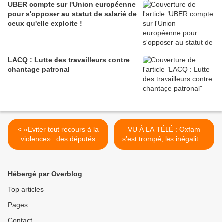
UBER compte sur l'Union européenne
pour s'opposer au statut de salarié de
ceux qu'elle exploite !
LACQ : Lutte des travailleurs contre
chantage patronal
< «Eviter tout recours à la
VU À LA TÉLÉ : Oxfam
violence» : des députés
s’est trompé, les inégalités
LREM interpellent
sont un bienfait pour
l'exécutif... hongkongais
l’humanité ! >
Hébergé par Overblog
Top articles
Pages
Contact