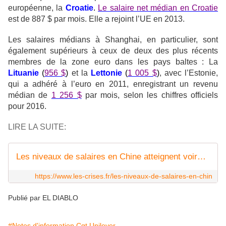
européenne, la
Croatie
.
Le salaire net médian en Croatie
est de 887 $ par mois. Elle a rejoint l’UE en 2013.
Les salaires médians à Shanghai, en particulier, sont
également supérieurs à ceux de deux des plus récents
membres de la zone euro dans les pays baltes : La
Lituanie
(
956 $
)
et la
Lettonie
(
1 005 $
)
, avec l’Estonie,
qui a adhéré à l’euro en 2011, enregistrant un revenu
médian de
1 256 $
par mois, selon les chiffres officiels
pour 2016.
LIRE LA SUITE:
Les niveaux de salaires en Chine atteignent voire dépassent ceux de certaines régions d'Europe
https://www.les-crises.fr/les-niveaux-de-salaires-en-chin
Publié par EL DIABLO
#Notes d'information Cgt Unilever