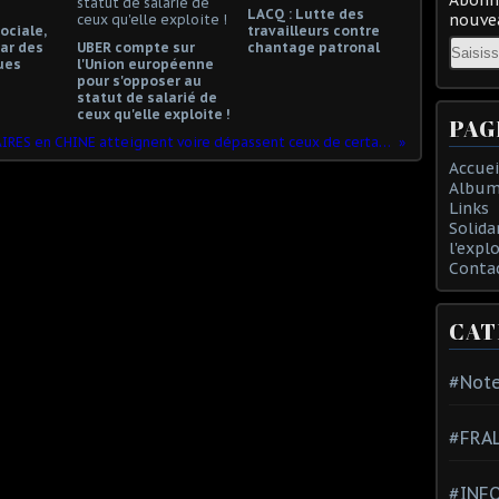
LACQ : Lutte des
nouvea
ociale,
travailleurs contre
Email
ar des
UBER compte sur
chantage patronal
ues
l'Union européenne
pour s'opposer au
statut de salarié de
ceux qu'elle exploite !
PAG
Les niveaux de SALAIRES en CHINE atteignent voire dépassent ceux de certaines régions d’Europe
Accuei
Album
Links
Solida
l'expl
Conta
CAT
#Note
#FRA
#INFO