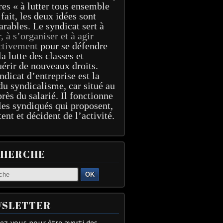
res « à lutter tous ensemble
 fait, les deux idées sont
arables. Le syndicat sert à
r, à s’organiser et à agir
ctivement
pour se défendre
la lutte des classes et
érir de nouveaux droits.
ndicat d’entreprise est la
du syndicalisme, car situé au
près du salarié. Il fonctionne
les syndiqués qui proposent,
tent et décident de l’activité.
CHERCHE
OK
SLETTER
z-vous pour être averti des