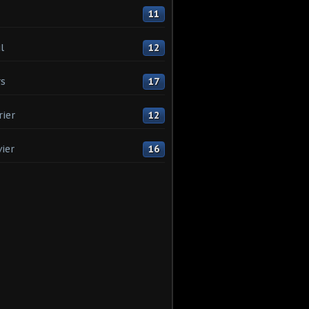
11
l
12
s
17
rier
12
vier
16