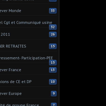
ever Monde
33
l Cgt et Communiqué usine
32
 2011
26
NIR RETRAITES
15
ressement- Participation-PEE
15
ever France
13
ions de CE et DP
10
ever Europe
9
té de groupe France
7