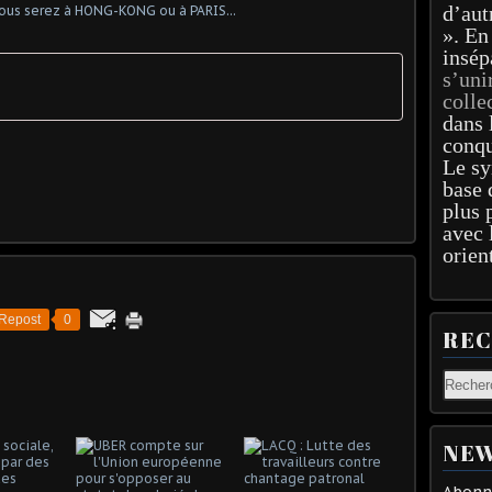
d’aut
». En
insép
s’uni
colle
dans 
conqu
Le sy
base 
plus 
avec 
orien
Repost
0
RE
NEW
Abonne