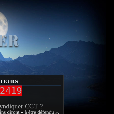
VER
ITEURS
2419
syndiquer CGT ?
ins diront « à être défendu »,