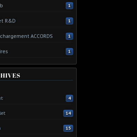
ib
1
et R&D
1
échargement ACCORDS
1
ires
1
HIVES
ût
4
let
14
n
15