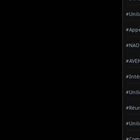
#Unil
#Appe
#NAO
#AVE
#Inté
#Unil
#Réun
#Unil
#Comi