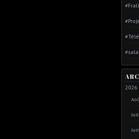
#Fral
#Proj
#Tél
#sala
ARC
2026
Ao
Juil
Jui