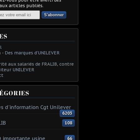
ux articles publiés.
ES
l
 - Des marques d'UNILEVER
rité aux salariés de FRALIB, contre
oiteur UNILEVER
ct
ÉGORIES
s d'information Cgt Unilever
6203
LIB
108
 importante usine
66