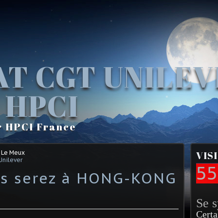
AT CGT UNILE
 HPCI
r HPCI France
 Le Meux
VIS
Unilever
55
us serez à HONG-KONG
Se 
Certa