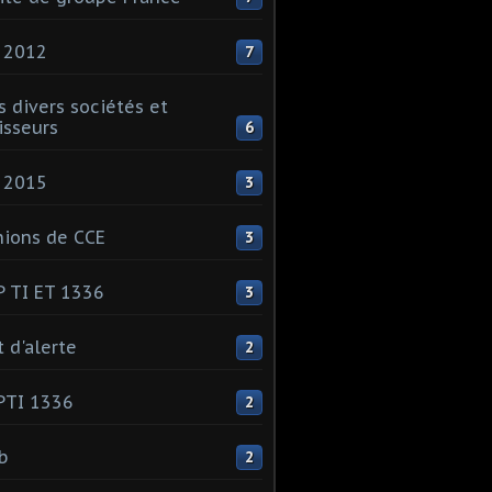
 2012
7
s divers sociétés et
isseurs
6
 2015
3
ions de CCE
3
 TI ET 1336
3
t d'alerte
2
PTI 1336
2
ib
2