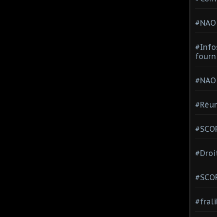
#NAO
#Info
fourn
#NAO
#Réun
#SCOP
#Droi
#SCO
#fral