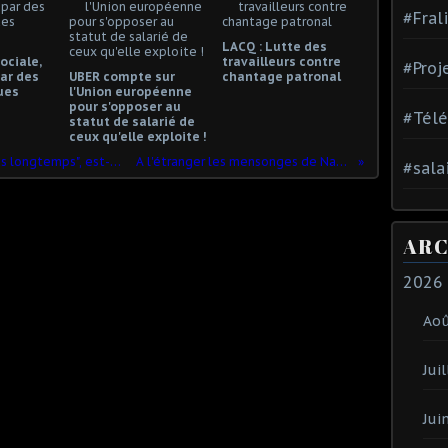
#Fral
LACQ : Lutte des
ociale,
travailleurs contre
#Proj
ar des
UBER compte sur
chantage patronal
ues
l'Union européenne
pour s'opposer au
#Tél
statut de salarié de
ceux qu'elle exploite !
Dire "travailler plus parce qu'on vit plus longtemps", est-ce socialement fondé ?
A l'étranger les mensonges de Natahalie LOISEAU
#sala
ARC
2026
Ao
Juil
Jui