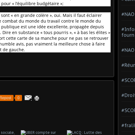
 pour « l’équilibre budgétaire »;
#NAO
sont « en grande colère », oui. Mais il faut éclairer
é de combat du monde du travail contre le monde du
te publique est une idée excellente, propagée depuis
#Info
Dire en substance « tous pourris », « à bas les élites »
fourn
rt cette carte de sa manche pour ne pas se retrouver
 humble avis, pas vraiment la meilleure chose à faire
t de gauche.
#NAO
#Réun
#SCOP
#Droi
Repost
0
#SCO
#fral