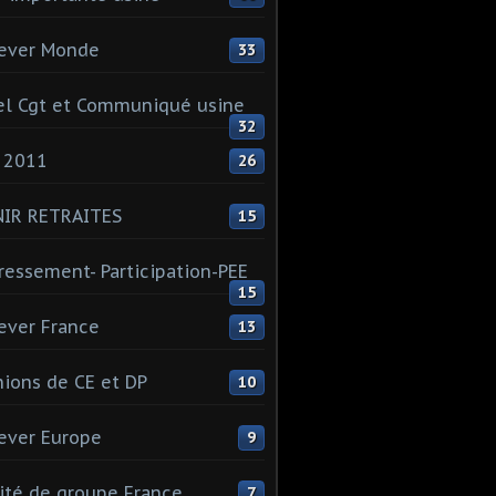
ever Monde
33
l Cgt et Communiqué usine
32
 2011
26
NIR RETRAITES
15
ressement- Participation-PEE
15
ever France
13
ions de CE et DP
10
ever Europe
9
té de groupe France
7