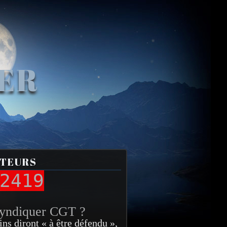
VER
ITEURS
2419
syndiquer CGT ?
ins diront « à être défendu »,