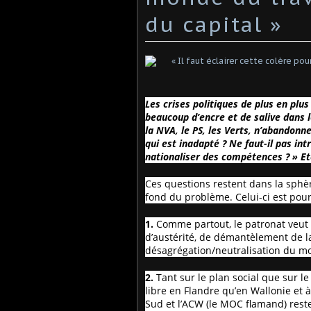
du capital »
Les crises politiques de plus en plus
beaucoup d’encre et de salive dans 
la NVA, le PS, les Verts, n’abandonne
qui est inadapté ? Ne faut-il pas int
nationaliser des compétences ? » Et
Ces questions restent dans la sphère
fond du problème. Celui-ci est pour
1.
Comme partout, le patronat veut i
d’austérité, de démantèlement de la
désagrégation/neutralisation du m
2.
Tant sur le plan social que sur le
libre en Flandre qu’en Wallonie et à
Sud et l’ACW (le MOC flamand) rest