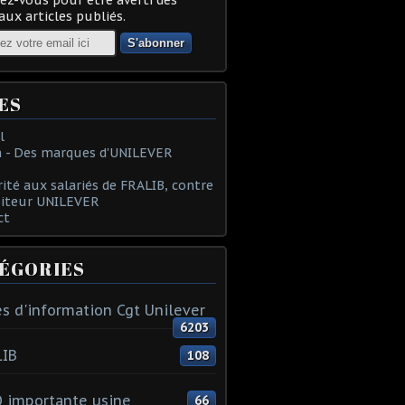
ux articles publiés.
ES
l
 - Des marques d'UNILEVER
rité aux salariés de FRALIB, contre
oiteur UNILEVER
ct
ÉGORIES
s d'information Cgt Unilever
6203
LIB
108
 importante usine
66