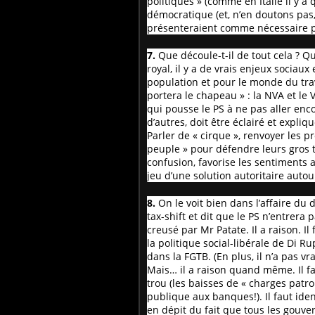
politiques » (comme en Italie il y a
démocratique (et, n’en doutons pas, 
présenteraient comme nécessaire po
7.
Que découle-t-il de tout cela ? Qu
royal, il y a de vrais enjeux sociau
population et pour le monde du trav
portera le chapeau » : la NVA et le
qui pousse le PS à ne pas aller enco
d’autres, doit être éclairé et expliq
Parler de « cirque », renvoyer les p
peuple » pour défendre leurs gros t
confusion, favorise les sentiments a
jeu d’une solution autoritaire autou
8.
On le voit bien dans l’affaire du 
tax-shift et dit que le PS n’entrer
creusé par Mr Patate. Il a raison. Il
la politique social-libérale de Di R
dans la FGTB. (En plus, il n’a pas vr
Mais… il a raison quand même. Il fau
trou (les baisses de « charges patro
publique aux banques!). Il faut ide
en dépit du fait que tous les gouv