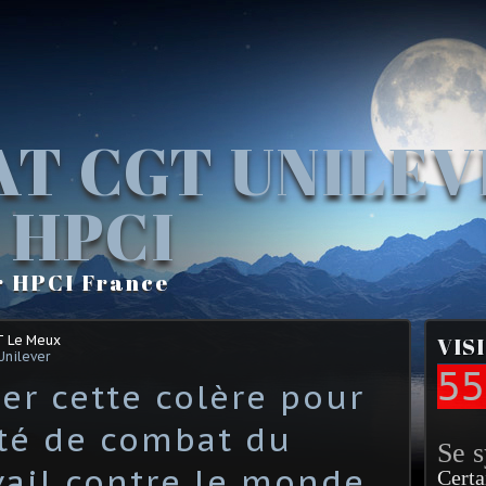
AT CGT UNILE
 HPCI
r HPCI France
T Le Meux
VIS
Unilever
55
irer cette colère pour
ité de combat du
Se 
ail contre le monde
Certa