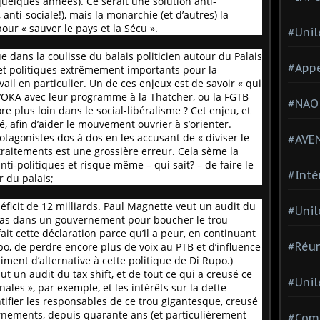
 quelques années). Ce serait une solution anti-
anti-sociale!), mais la monarchie (et d’autres) la
ur « sauver le pays et la Sécu ».
#Unil
e dans la coulisse du balais politicien autour du Palais
#Appe
x et politiques extrêmement importants pour la
ail en particulier. Un de ces enjeux est de savoir « qui
 VOKA avec leur programme à la Thatcher, ou la FGTB
#NAO
re plus loin dans le social-libéralisme ? Cet enjeu, et
ué, afin d’aider le mouvement ouvrier à s’orienter.
rotagonistes dos à dos en les accusant de « diviser le
#AVE
raitements est une grossière erreur. Cela sème la
nti-politiques et risque même – qui sait? – de faire le
#Inté
r du palais;
déficit de 12 milliards. Paul Magnette veut un audit du
#Unil
a pas dans un gouvernement pour boucher le trou
 fait cette déclaration parce qu’il a peur, en continuant
#Réun
upo, de perdre encore plus de voix au PTB et d’influence
aiment d’alternative à cette politique de Di Rupo.)
t un audit du tax shift, et de tout ce qui a creusé ce
#Unil
nales », par exemple, et les intérêts sur la dette
ntifier les responsables de ce trou gigantesque, creusé
ernements, depuis quarante ans (et particulièrement
#Comi