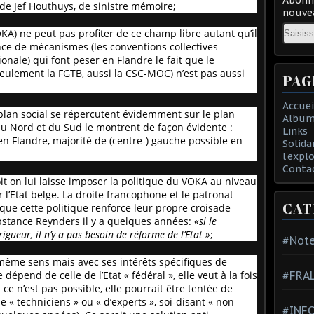
 de Jef Houthuys, de sinistre mémoire;
nouvea
Email
KA) ne peut pas profiter de ce champ libre autant qu’il
stence de mécanismes (les conventions collectives
ionale) qui font peser en Flandre le fait que le
eulement la FGTB, aussi la CSC-MOC) n’est pas aussi
PAG
Accuei
plan social se répercutent évidemment sur le plan
Album
du Nord et du Sud le montrent de façon évidente :
Links
en Flandre, majorité de (centre-) gauche possible en
Solida
l'expl
Conta
it on lui laisse imposer la politique du VOKA au niveau
r l’Etat belge. La droite francophone et le patronat
CAT
 que cette politique renforce leur propre croisade
bstance Reynders il y a quelques années:
«si le
ueur, il n’y a pas besoin de réforme de l’Etat »
;
#Note
même sens mais avec ses intérêts spécifiques de
dépend de celle de l’Etat « fédéral », elle veut à la fois
#FRA
ce n’est pas possible, elle pourrait être tentée de
« techniciens » ou « d’experts », soi-disant « non
#INFO