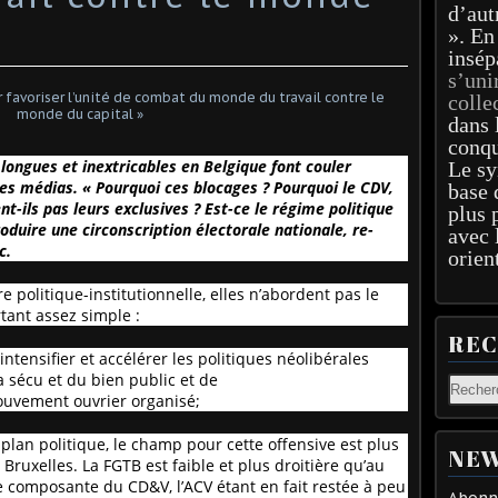
d’aut
». En
insép
s’uni
colle
dans 
conqu
 longues et inextricables en Belgique font couler
Le sy
les médias. « Pourquoi ces blocages ? Pourquoi le CDV,
base 
nt-ils pas leurs exclusives ? Est-ce le régime politique
plus 
roduire une circonscription électorale nationale, re-
avec 
c.
orien
 politique-institutionnelle, elles n’abordent pas le
tant assez simple :
RE
ntensifier et accélérer les politiques néolibérales
 sécu et du bien public et de
ouvement ouvrier organisé;
 plan politique, le champ pour cette offensive est plus
NEW
 Bruxelles. La FGTB est faible et plus droitière qu’au
e composante du CD&V, l’ACV étant en fait restée à peu
Abonne