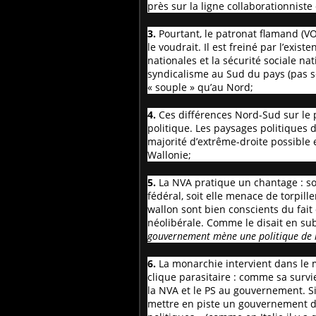
près sur la ligne collaborationniste
3.
Pourtant, le patronat flamand (VO
le voudrait. Il est freiné par l’exi
nationales et la sécurité sociale nat
syndicalisme au Sud du pays (pas s
« souple » qu’au Nord;
4.
Ces différences Nord-Sud sur le 
politique. Les paysages politiques 
majorité d’extrême-droite possible 
Wallonie;
5.
La NVA pratique un chantage : so
fédéral, soit elle menace de torpille
wallon sont bien conscients du fait
néolibérale. Comme le disait en su
gouvernement mène une politique de rig
6.
La monarchie intervient dans le 
clique parasitaire : comme sa survie 
la NVA et le PS au gouvernement. Si 
mettre en piste un gouvernement de 