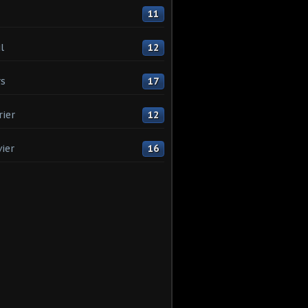
11
l
12
s
17
rier
12
vier
16