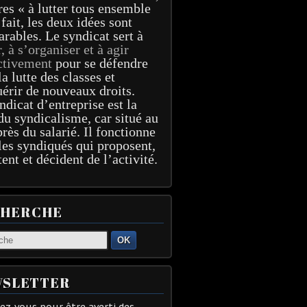
res « à lutter tous ensemble
 fait, les deux idées sont
arables. Le syndicat sert à
r, à s’organiser et à agir
ctivement
pour se défendre
la lutte des classes et
érir de nouveaux droits.
ndicat d’entreprise est la
du syndicalisme, car situé au
près du salarié. Il fonctionne
les syndiqués qui proposent,
tent et décident de l’activité.
CHERCHE
OK
SLETTER
z-vous pour être averti des