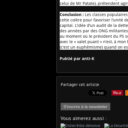
celui de Mr Patate), prétendent agir
Conclusion :
Les classes populaires 
cette colère pour favoriser l’unit
capital. L’idée d’un audit de la det
des années par des ONG militantes. 
au moment où le président du PS so
avec le « valet puant » n’est, à mon
(c’est un euphémisme) quand on es
Publié par anti-K
Partager cet article
S'inscrire à la newsletter
Vous aimerez aussi :