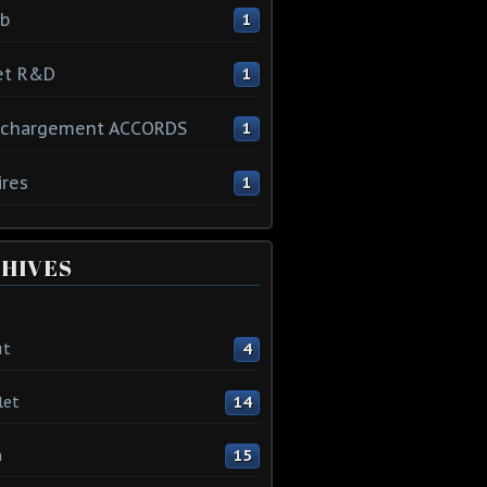
ib
1
et R&D
1
échargement ACCORDS
1
ires
1
HIVES
ût
4
let
14
n
15