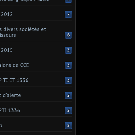
 2012
7
s divers sociétés et
isseurs
6
 2015
3
ions de CCE
3
 TI ET 1336
3
t d'alerte
2
PTI 1336
2
ib
2