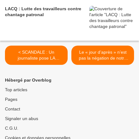
LACQ : Lutte des travailleurs contre
chantage patronal
< SCANDALE : Un
Le « jour d’après » n’est
journaliste pose LA
pas la négation de notre
question qui dérange en
lutte à mener aujourd’hui ! >
direct lors de la conférence
de presse....
Hébergé par Overblog
Top articles
Pages
Contact
Signaler un abus
C.G.U.
Cookies et données personnelles