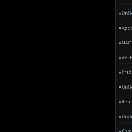
#Unil
#Appe
#NAO
#AVE
#Inté
#Unil
#Réun
#Unil
#Comi