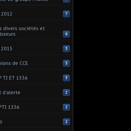
 2012
7
s divers sociétés et
isseurs
6
 2015
3
ions de CCE
3
 TI ET 1336
3
t d'alerte
2
PTI 1336
2
ib
2