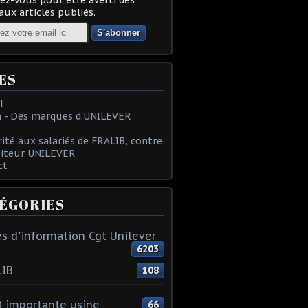
ux articles publiés.
ES
l
 - Des marques d'UNILEVER
rité aux salariés de FRALIB, contre
oiteur UNILEVER
ct
ÉGORIES
s d'information Cgt Unilever
6203
LIB
108
 importante usine
66