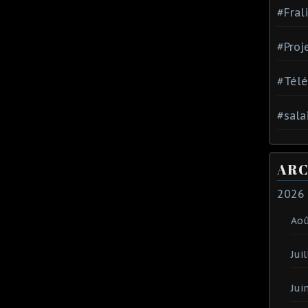
#Fral
#Proj
#Tél
#sala
ARC
2026
Ao
Juil
Jui