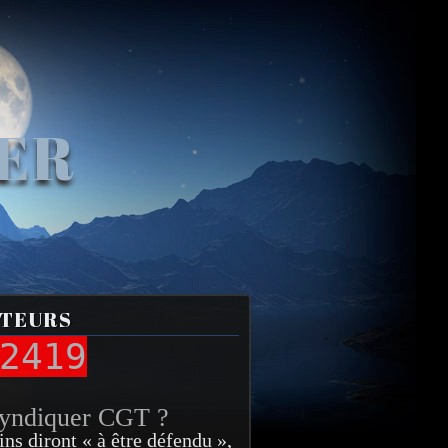
VER
ITEURS
2419
syndiquer CGT ?
ins diront « à être défendu »,