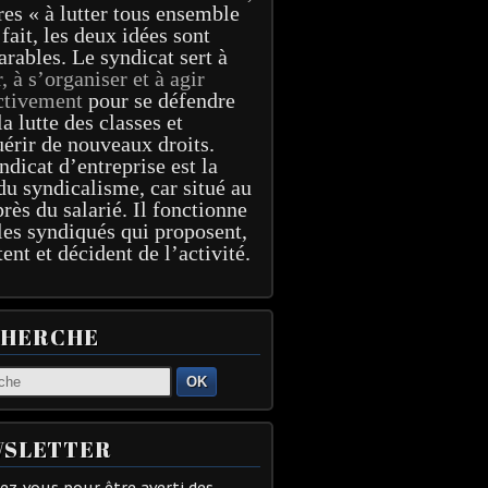
res « à lutter tous ensemble
 fait, les deux idées sont
arables. Le syndicat sert à
r, à s’organiser et à agir
ctivement
pour se défendre
la lutte des classes et
érir de nouveaux droits.
ndicat d’entreprise est la
du syndicalisme, car situé au
près du salarié. Il fonctionne
les syndiqués qui proposent,
tent et décident de l’activité.
CHERCHE
OK
SLETTER
z-vous pour être averti des