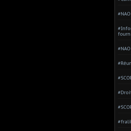
#NAO
#Info
fourn
#NAO
#Réun
#SCOP
#Droi
#SCO
#fral