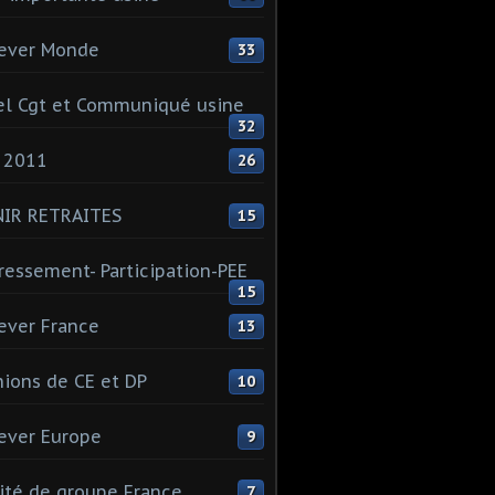
ever Monde
33
l Cgt et Communiqué usine
32
 2011
26
NIR RETRAITES
15
ressement- Participation-PEE
15
ever France
13
ions de CE et DP
10
ever Europe
9
té de groupe France
7