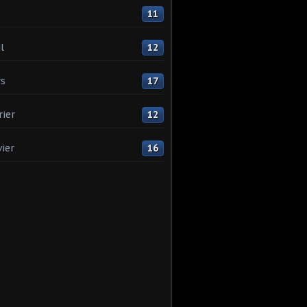
11
l
12
s
17
rier
12
vier
16