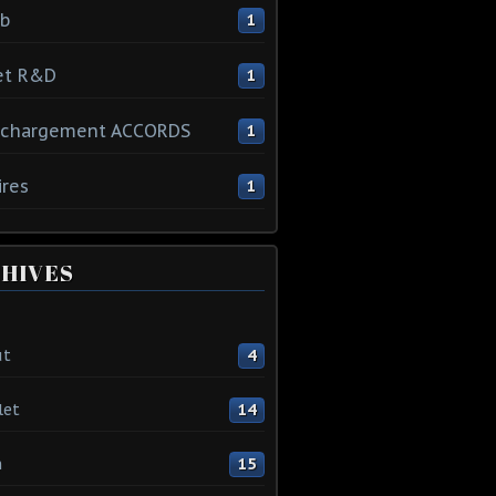
ib
1
et R&D
1
échargement ACCORDS
1
ires
1
HIVES
ût
4
let
14
n
15