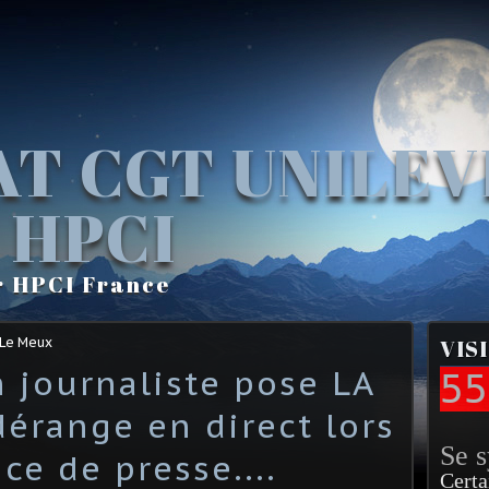
AT CGT UNILE
 HPCI
r HPCI France
 Le Meux
VIS
 journaliste pose LA
55
dérange en direct lors
Se 
ce de presse....
Certa