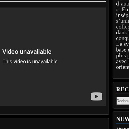
d’aut
». En
insép
s’uni
colle
dans 
conqu
Le sy
base 
plus 
avec 
orien
RE
NEW
Abonne