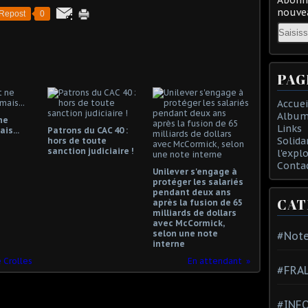
nouvea
Repost
0
Email
PAG
Accuei
Album
ne
Links
is...
Patrons du CAC 40 :
Solida
hors de toute
sanction judiciaire !
l'expl
Conta
Unilever s'engage à
protéger les salariés
pendant deux ans
CAT
après la fusion de 65
milliards de dollars
avec McCormick,
selon une note
#Note
interne
 Crolles
En attendant
#FRA
#INFO