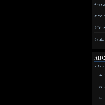
#Fral
#Proj
#Tél
#sala
ARC
2026
Ao
Juil
Jui