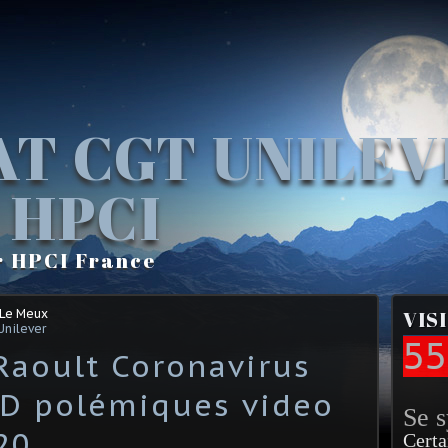
AT CGT UNILE
 HPCI
r HPCI France
 Le Meux
VIS
Unilever
55
 Raoult Coronavirus
D polémiques video
Se 
20
Certa