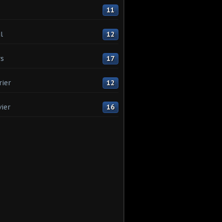
11
l
12
s
17
rier
12
vier
16