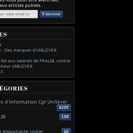
ux articles publiés.
ES
l
 - Des marques d'UNILEVER
rité aux salariés de FRALIB, contre
oiteur UNILEVER
ct
ÉGORIES
s d'information Cgt Unilever
6203
LIB
108
 importante usine
66