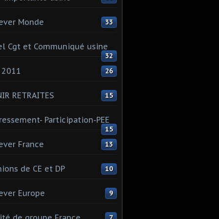
ever Monde
33
l Cgt et Communiqué usine
32
 2011
26
NIR RETRAITES
15
ressement- Participation-PEE
15
ever France
13
ions de CE et DP
10
ever Europe
9
té de groupe France
7