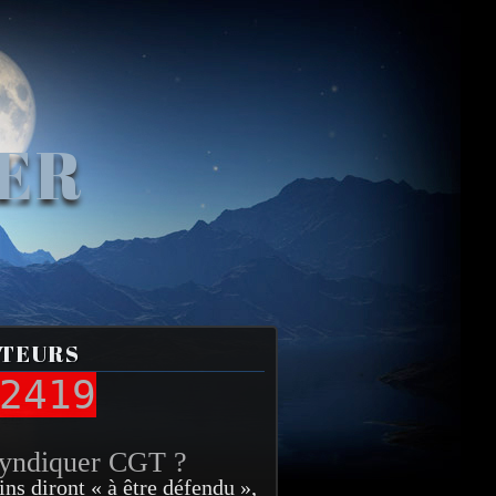
VER
ITEURS
2419
syndiquer CGT ?
ins diront « à être défendu »,