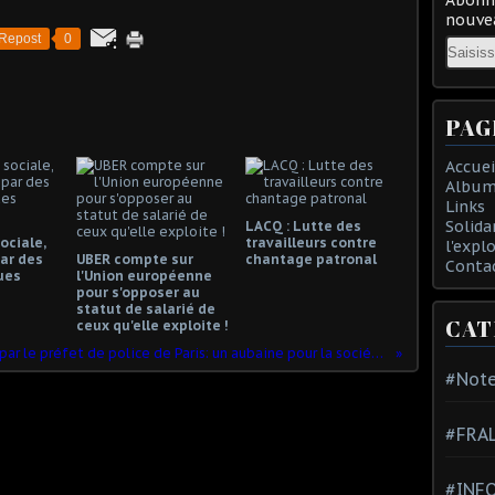
nouvea
Repost
0
Email
PAG
Accuei
Album
Links
Solida
LACQ : Lutte des
ociale,
travailleurs contre
l'expl
ar des
UBER compte sur
chantage patronal
Conta
ues
l'Union européenne
pour s'opposer au
statut de salarié de
CAT
ceux qu'elle exploite !
Hall de Rungis réquisitionné par le préfet de police de Paris: un aubaine pour la société privée qui le gère
#Note
#FRA
#INFO