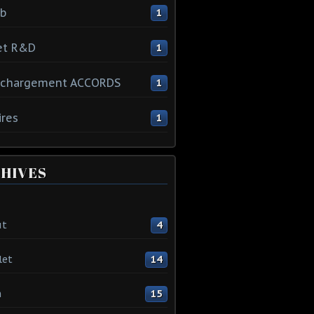
ib
1
et R&D
1
échargement ACCORDS
1
ires
1
HIVES
ût
4
let
14
n
15