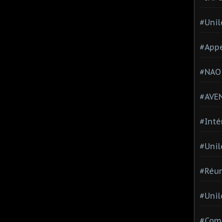
#Unil
#Appe
#NAO
#AVE
#Inté
#Unil
#Réun
#Unil
#Comi