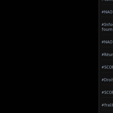
#NAO
#Info
fourn
#NAO
#Réun
#SCOP
#Droi
#SCO
#fral