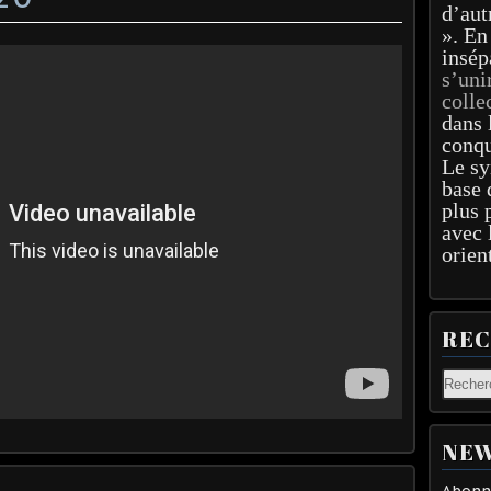
d’aut
». En
insép
s’uni
colle
dans 
conqu
Le sy
base 
plus 
avec 
orien
RE
NEW
Abonne