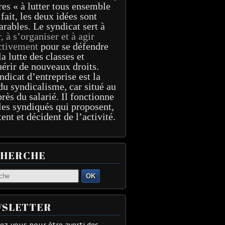
res « à lutter tous ensemble
 fait, les deux idées sont
arables. Le syndicat sert à
r, à s’organiser et à agir
ctivement
pour se défendre
la lutte des classes et
érir de nouveaux droits.
ndicat d’entreprise est la
du syndicalisme, car situé au
près du salarié. Il fonctionne
les syndiqués qui proposent,
tent et décident de l’activité.
CHERCHE
OK
SLETTER
z-vous pour être averti des