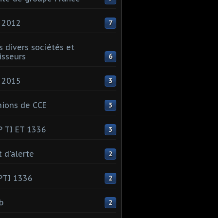
 2012
7
s divers sociétés et
isseurs
6
 2015
3
ions de CCE
3
 TI ET 1336
3
t d'alerte
2
PTI 1336
2
ib
2