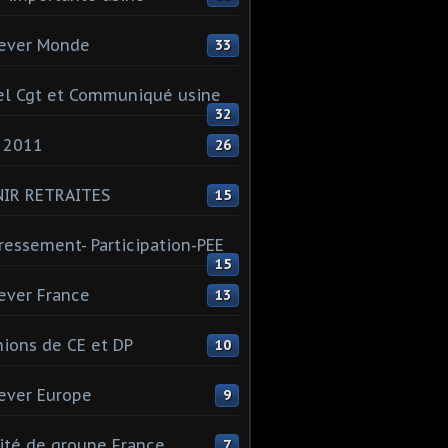
ever Monde
33
l Cgt et Communiqué usine
32
 2011
26
NIR RETRAITES
15
ressement- Participation-PEE
15
ever France
13
ions de CE et DP
10
ever Europe
9
té de groupe France
7