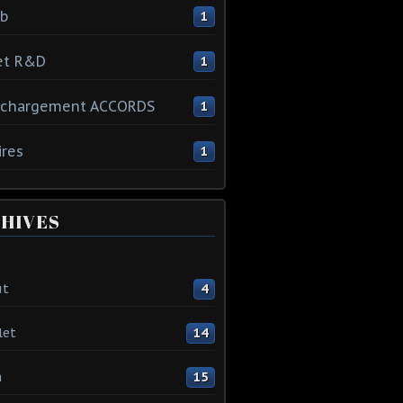
ib
1
et R&D
1
échargement ACCORDS
1
ires
1
HIVES
ût
4
let
14
n
15