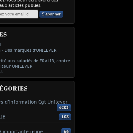
ux articles publiés.
ES
l
 - Des marques d'UNILEVER
rité aux salariés de FRALIB, contre
oiteur UNILEVER
ct
ÉGORIES
s d'information Cgt Unilever
6203
LIB
108
 importante usine
66