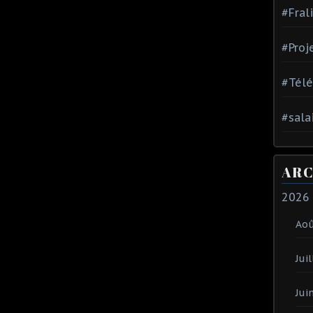
#Fral
#Proj
#Tél
#sala
ARC
2026
Ao
Juil
Jui