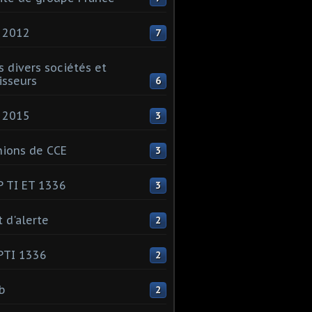
 2012
7
s divers sociétés et
isseurs
6
 2015
3
ions de CCE
3
 TI ET 1336
3
t d'alerte
2
PTI 1336
2
ib
2