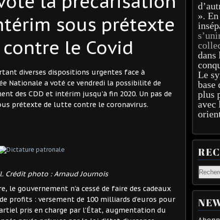
vote la précarisation
d’aut
». En
ntérim sous prétexte
insép
s’uni
 contre le Covid
colle
dans 
conqu
ortant diverses dispositions urgentes face à
Le sy
ée Nationale a voté ce vendredi la possibilité de
base 
plus 
ent des CDD et intérim jusqu'à fin 2020. Un pas de
avec 
ous prétexte de lutte contre le coronavirus.
orien
RE
l. Crédit photo : Arnaud Journois
ire, le gouvernement n’a cessé de faire des cadeaux
de profits : versement de 100 milliards d’euros pour
NEW
artiel pris en charge par l’État, augmentation du
Abonne