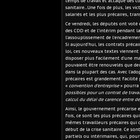
temps de travail et attaque des co
sanitaire...Une fois de plus, les v
salariés et les plus précaires, tra
Ce vendredi, les députés ont voté
des CDD et de l’intérim pendant la
l’assouplissement de l’encadremen
Si aujourd’hui, les contrats préca
loi, ces nouveaux textes viennent 
disposer plus facilement d’une mai
pouvaient être renouvelés que de
dans la plupart des cas. Avec l’ado
précaires est grandement facilité 
«
convention d’entreprise
» pourra 
possibles pour un contrat de trava
calcul du délai de carence entre d
Ainsi, le gouvernement précarise 
fois, ce sont les plus précaires qu
mêmes travailleurs précaires qui o
début de la crise sanitaire. Ce son
partiels ou intérimaires, qui, pou