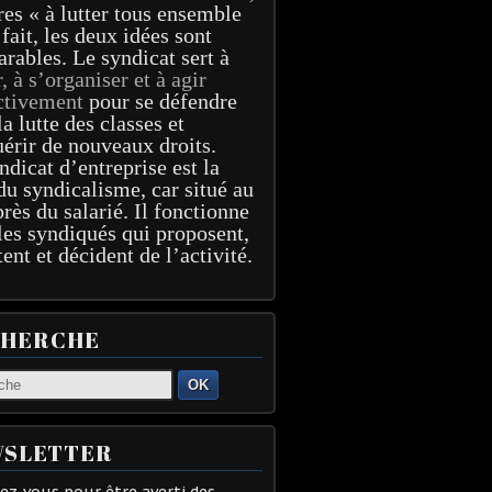
res « à lutter tous ensemble
 fait, les deux idées sont
arables. Le syndicat sert à
r, à s’organiser et à agir
ctivement
pour se défendre
la lutte des classes et
érir de nouveaux droits.
ndicat d’entreprise est la
du syndicalisme, car situé au
près du salarié. Il fonctionne
les syndiqués qui proposent,
tent et décident de l’activité.
CHERCHE
OK
SLETTER
z-vous pour être averti des