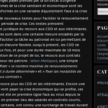
ngés payés prévues par la loi d’état d’urgence
nouvea
ictimes de la crise sanitaire et économique sont les
Email
nsformés en une variable d’ajustement face à la crise.
 de nouveaux textes pour faciliter le renouvellement
 période de crise. Ces textes prévoient
PAG
t juridique du recours aux CDD et aux intérimaires.
ires sont dans une certaine mesure encadrés par la
Accuei
faciliter la tâche au patronat en lui permettant de
Album
n d’œuvre flexible. Jusqu’à présent, les CDD ne
Links
Solida
ux fois, et pour une durée maximale de 18 mois
l'expl
ption de ce projet de loi, le recours aux contrats
Conta
pour les patrons :
selon
Médiapart
, une simple
fixer «
le nombre maximal de renouvellements
CAT
il à durée déterminée
» et «
fixer les modalités de
eux contrats
».
#Note
encore plus les CDD et les intérimaires. Encore une
i vont payer la crise économique qui se profile, ces
#FRA
nt été en première ligne face au virus depuis le
t en premier lieu des salariés en contrats courts,
r certains, ont connu une surcharge de travail durant
#INFO