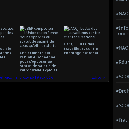
#NAO
#Info
fourn
LACQ : Lutte des
#NAO
ociale,
travailleurs contre
ar des
UBER compte sur
chantage patronal
ues
l'Union européenne
#Réun
pour s'opposer au
statut de salarié de
ceux qu'elle exploite !
#SCOP
uel vaccin anti-covid-19 aux USA
Edito
#Droi
#SCO
#fral