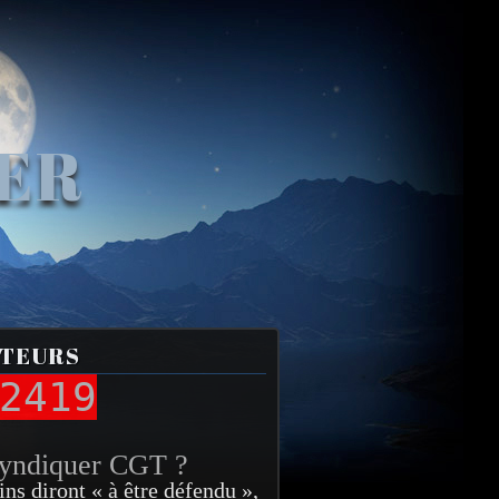
VER
ITEURS
2419
syndiquer CGT ?
ins diront « à être défendu »,