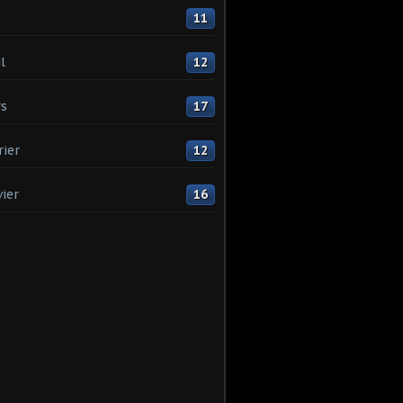
11
l
12
s
17
rier
12
vier
16