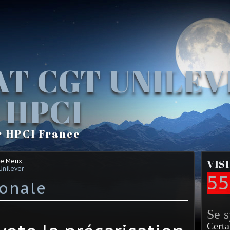
AT CGT UNILE
 HPCI
r HPCI France
Le Meux
VIS
Unilever
55
ronale
Se 
Certa