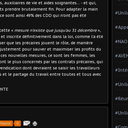
s, auxiliaires de vie et aides soignantes… - et qui,
ats prendre brutalement fin. Pour adapter la main
#Unil
ce sont ainsi 49% des CDD qui n’ont pas été
#Appe
 cette «
mesure n’existe que jusqu’au 31 décembre
»,
et inscrite définitivement dans la loi, comme l’a été
#NAO
ser que les précaires jouent le rôle, de manière
ajustement pour sauver et maximiser les profits du
#AVE
e ces nouvelles mesures, ce sont les femmes, les
ont le plus concernés par les contrats précaires, qui
endication dont devraient se saisir les travailleurs
#Inté
s et le partage du travail entre toutes et tous avec
#Unil
ENTE
#Réun
#Unil
Repost
0
#Comi