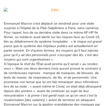
Emmanuel Macron s’est déplacé ce vendredi pour une visite
surprise à l’hôpital de la Pitié-Salpêtrière à Paris, sans caméras.
Pour rappel, lors de sa dernière visite dans ce même AP-HP fin
février, un médecin avait alerté sur les risques face au Covid-19,
liés au délabrement du système hospitalier : «
le risque est grand
parce que le système des hôpitaux publics est actuellement en
partie sinistré. En d’autres termes, les moyens qu’il faut injecter
pour qu’il y ait des personnels pour s’occuper des lits, c’est des
moyens qui sont urgentissimes
».
A l’époque le chef de l’État avait promis qu’il serait «
au rendez-
vous
». Mais ces deux derniers mois auront prouvé le contraire à
de nombreuses reprises : manque de masques, de blouses, de
tests de masse, de respirateurs, de lits, et de personnels. Une
promesse non tenue que lui ont fait remarquer deux infirmières
lors de sa visite : «
avant même le Covid, on était déjà désespéré
depuis des années
», avant de continuer au sujet de leur
rémunération «
la prime c’est gentil mais ce qu’on veut c’est la
revalorisation [des salaires]
» avant de terminer en attaquant
Emmanuel Macron sur la gestion scandaleuse des masques par