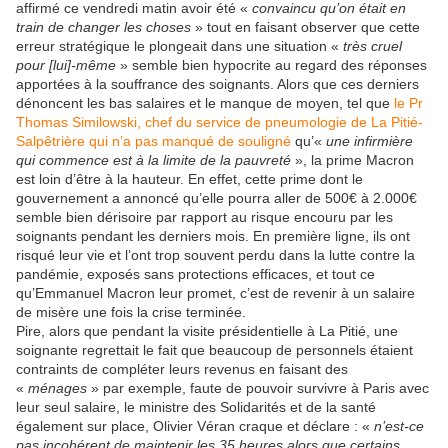
affirmé ce vendredi matin avoir été «
convaincu qu’on était en
train de changer les choses
» tout en faisant observer que cette
erreur stratégique le plongeait dans une situation «
très cruel
pour [lui]-même
» semble bien hypocrite au regard des réponses
apportées à la souffrance des soignants. Alors que ces derniers
dénoncent les bas salaires et le manque de moyen, tel que
le Pr
Thomas Similowski, chef du service de pneumologie de La Pitié-
Salpêtrière qui n’a pas manqué de souligné
qu’«
une infirmière
qui commence est à la limite de la pauvreté
», la prime Macron
est loin d’être à la hauteur. En effet, cette prime dont le
gouvernement a annoncé qu’elle pourra aller de 500€ à 2.000€
semble bien dérisoire par rapport au risque encouru par les
soignants pendant les derniers mois. En première ligne, ils ont
risqué leur vie et l’ont trop souvent perdu dans la lutte contre la
pandémie, exposés sans protections efficaces, et tout ce
qu’Emmanuel Macron leur promet, c’est de revenir à un salaire
de misère une fois la crise terminée.
Pire, alors que pendant la visite présidentielle à La Pitié, une
soignante regrettait le fait que beaucoup de personnels étaient
contraints de compléter leurs revenus en faisant des
«
ménages
» par exemple, faute de pouvoir survivre à Paris avec
leur seul salaire, le ministre des Solidarités et de la santé
également sur place, Olivier Véran craque et déclare : «
n’est-ce
pas incohérent de maintenir les 35 heures alors que certains,