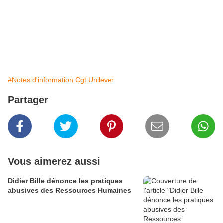
https://francais.rt.com/opinions/75697-que-affaire-lancet-
hydroxychloroquine-revele
Publié par http://canempechepasnicolas.over-blog.com/
#Notes d'information Cgt Unilever
Partager
Vous aimerez aussi
Didier Bille dénonce les pratiques
abusives des Ressources Humaines