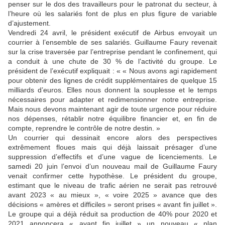
penser sur le dos des travailleurs pour le patronat du secteur, à
l’heure où les salariés font de plus en plus figure de variable
d’ajustement.
Vendredi 24 avril, le président exécutif de Airbus envoyait un
courrier à l’ensemble de ses salariés. Guillaume Faury revenait
sur la crise traversée par l’entreprise pendant le confinement, qui
a conduit à une chute de 30 % de l’activité du groupe. Le
président de l’exécutif expliquait : « « Nous avons agi rapidement
pour obtenir des lignes de crédit supplémentaires de quelque 15
milliards d’euros. Elles nous donnent la souplesse et le temps
nécessaires pour adapter et redimensionner notre entreprise.
Mais nous devons maintenant agir de toute urgence pour réduire
nos dépenses, rétablir notre équilibre financier et, en fin de
compte, reprendre le contrôle de notre destin. »
Un courrier qui dessinait encore alors des perspectives
extrêmement floues mais qui déjà laissait présager d’une
suppression d’effectifs et d’une vague de licenciements. Le
samedi 20 juin l’envoi d’un nouveau mail de Guillaume Faury
venait confirmer cette hypothèse. Le président du groupe,
estimant que le niveau de trafic aérien ne serait pas retrouvé
avant 2023 « au mieux », « voire 2025 » avance que des
décisions « amères et difficiles » seront prises « avant fin juillet ».
Le groupe qui a déjà réduit sa production de 40% pour 2020 et
2021 annoncera « avant fin juillet » un nouveau « plan