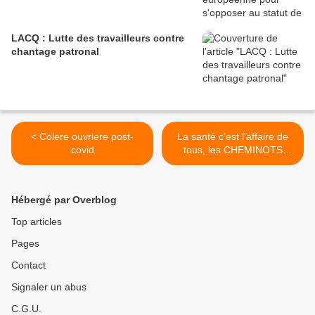
LACQ : Lutte des travailleurs contre
chantage patronal
< Colere ouvriere post-
La santé c'est l'affaire de
covid
tous, les CHEMINOTS
seront aussi dans l'action le
16 JUIN ! >
Hébergé par Overblog
Top articles
Pages
Contact
Signaler un abus
C.G.U.