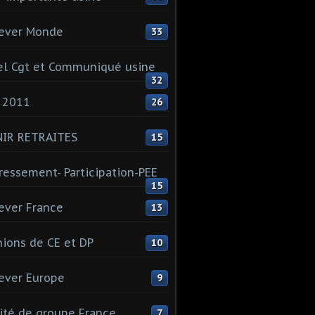
ever Monde
33
l Cgt et Communiqué usine
32
 2011
26
NIR RETRAITES
15
ressement- Participation-PEE
15
ever France
13
ions de CE et DP
10
ever Europe
9
té de groupe France
7