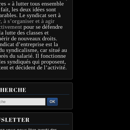
res « à lutter tous ensemble
 fait, les deux idées sont
arables. Le syndicat sert à
r, à s’organiser et à agir
ctivement
pour se défendre
la lutte des classes et
érir de nouveaux droits.
ndicat d’entreprise est la
du syndicalisme, car situé au
près du salarié. Il fonctionne
les syndiqués qui proposent,
tent et décident de l’activité.
CHERCHE
OK
SLETTER
z-vous pour être averti des