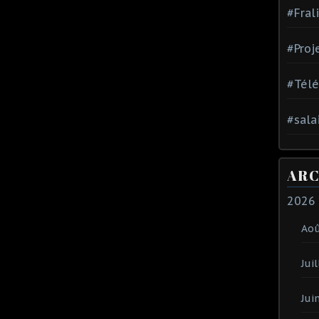
#Fral
#Proj
#Tél
#sala
ARC
2026
Ao
Juil
Jui