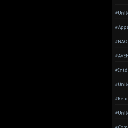
#Unil
#Appe
#NAO
#AVE
#Inté
#Unil
#Réun
#Unil
#Comi