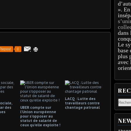
d’aut
». En
insép
s’uni
colle
dans 
conqu
Le sy
Repost
0
base 
plus 
avec 
orien
RE
LACQ : Lutte des
ociale,
travailleurs contre
ar des
UBER compte sur
chantage patronal
ues
l'Union européenne
pour s'opposer au
NEW
statut de salarié de
ceux qu'elle exploite !
Abonne