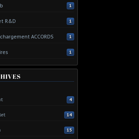
ib
1
et R&D
1
échargement ACCORDS
1
ires
1
HIVES
ût
4
let
14
n
15