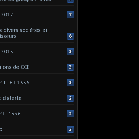
 2012
7
s divers sociétés et
isseurs
6
 2015
3
ions de CCE
3
 TI ET 1336
3
t d'alerte
2
PTI 1336
2
ib
2