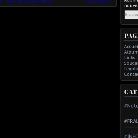
r ... plus vite que son ombre !
Automobile
nouvea
Email
PAG
Accuei
Album
Links
Solida
l'expl
Conta
CAT
#Note
#FRA
#INFO