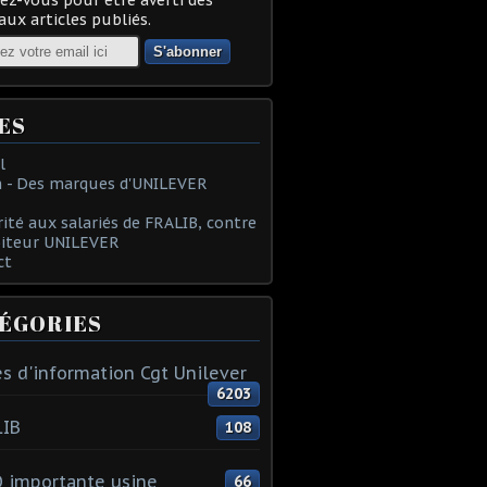
ux articles publiés.
ES
l
 - Des marques d'UNILEVER
rité aux salariés de FRALIB, contre
oiteur UNILEVER
ct
ÉGORIES
s d'information Cgt Unilever
6203
LIB
108
 importante usine
66