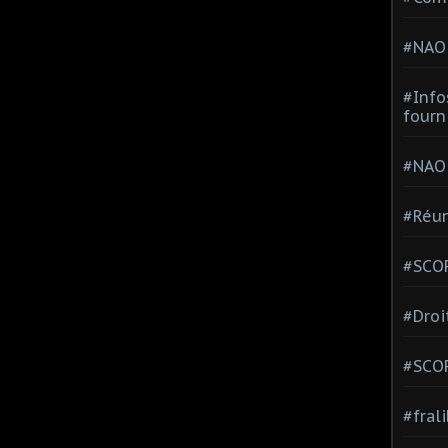
#NAO
#Info
fourn
#NAO
#Réun
#SCOP
#Droi
#SCO
#fral