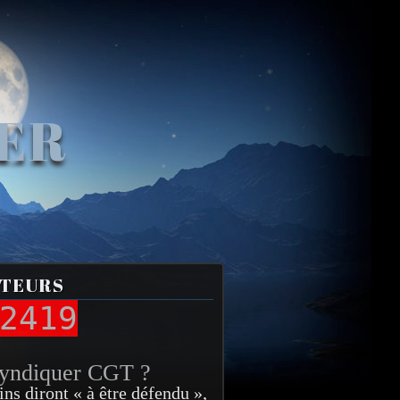
VER
ITEURS
2419
syndiquer CGT ?
ins diront « à être défendu »,