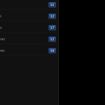
11
l
12
s
17
rier
12
vier
16