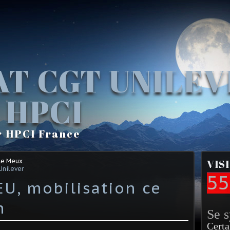
AT CGT UNILE
 HPCI
r HPCI France
Le Meux
VIS
Unilever
55
EU, mobilisation ce
n
Se 
Certa