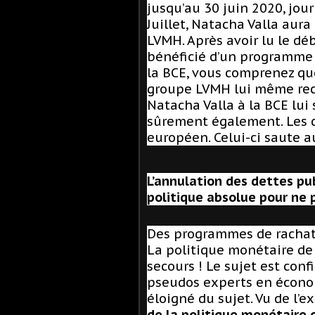
jusqu’au 30 juin 2020, jour
Juillet, Natacha Valla aura
LVMH. Après avoir lu le dé
bénéficié d’un programme d
la BCE, vous comprenez qu
groupe LVMH lui même reco
Natacha Valla à la BCE lui 
sûrement également. Les co
européen. Celui-ci saute a
L’annulation des dettes pub
politique absolue pour ne p
Des programmes de rachat 
La politique monétaire de
secours ! Le sujet est conf
pseudos experts en économ
éloigné du sujet. Vu de l
de la politique monétaire