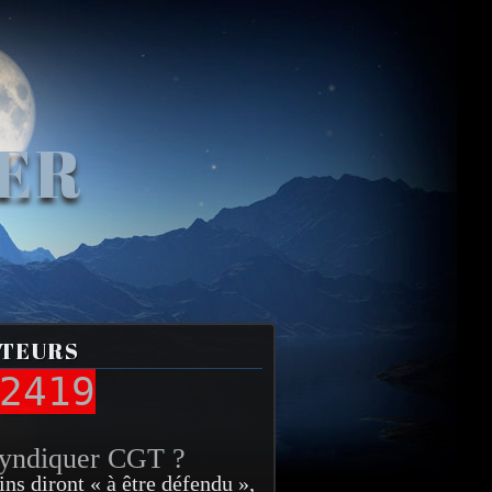
VER
ITEURS
2419
syndiquer CGT ?
ins diront « à être défendu »,