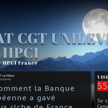
AT CGT UNILE
 HPCI
r HPCI France
GT Le Meux
VIS
Unilever
55
omment la Banque
péenne a gavé
Se 
us riche de France
Certa