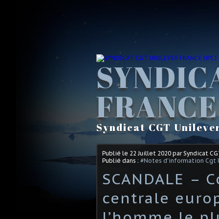
SYNDIC
FRANCE
Syndicat CGT Unileve
Publié le
22 Juillet 2020
par Syndicat C
Publié dans :
#Notes d'information Cgt 
SCANDALE – C
centrale euro
l’homme le pl