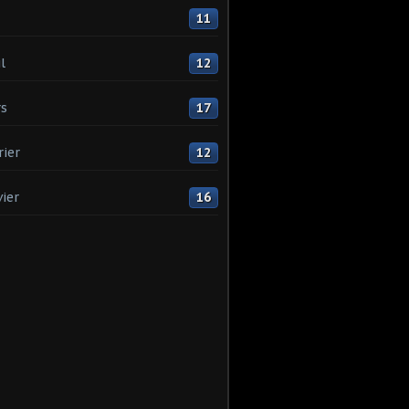
11
l
12
s
17
rier
12
vier
16