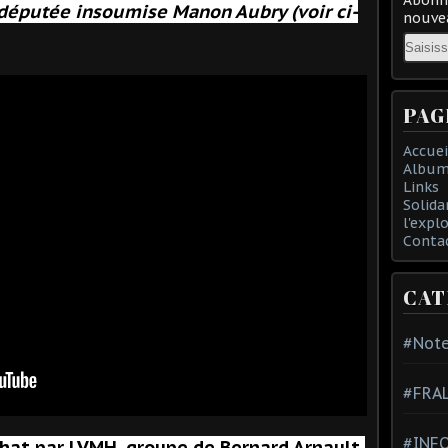
odéputée insoumise Manon Aubry (voir ci-
nouvea
Email
PAG
Accuei
Album
Links
Solida
l'expl
Conta
CAT
#Note
#FRA
#INFO
hat par LVMH, groupe de Bernard Arnault,