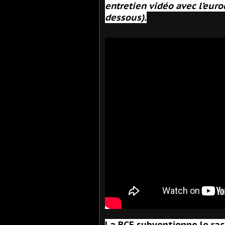
entretien vidéo avec l’eur
dessous).
La BCE subventionne le rac