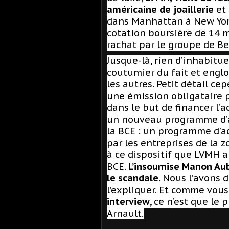
américaine de joaillerie
et 
dans Manhattan à New York
cotation boursière de 14 
rachat par le groupe de Be
Jusque-là, rien d’inhabitu
coutumier du fait et englo
les autres. Petit détail ce
une émission obligataire p
dans le but de financer l’ac
un nouveau programme d’ac
la BCE : un programme d’ac
par les entreprises de la 
à ce dispositif que LVMH a
BCE.
L’insoumise Manon Aub
le scandale
. Nous l’avons 
l’expliquer. Et comme vous
interview
, ce n’est que le
Arnault.