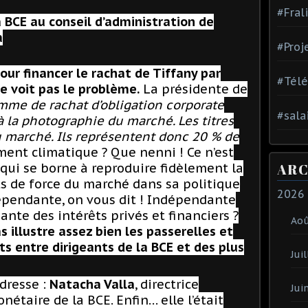
#Fral
a BCE au conseil d’administration de
a
#Proj
pour financer le rachat de Tiffany par
#Tél
e voit pas le problème.
La présidente de
mme de rachat d’obligation corporate
#sala
 à la photographie du marché. Les titres
 marché. Ils représentent donc 20 % de
ment climatique ? Que nenni ! Ce n’est
qui se borne à reproduire fidèlement la
ARC
s de force du marché dans sa politique
2026
épendante, on vous dit ! Indépendante
ante des intérêts privés et financiers ?
Ao
s illustre assez bien les passerelles et
êts entre dirigeants de la BCE et des plus
Juil
adresse :
Natacha Valla
, directrice
Jui
nétaire de la BCE. Enfin… elle l’était