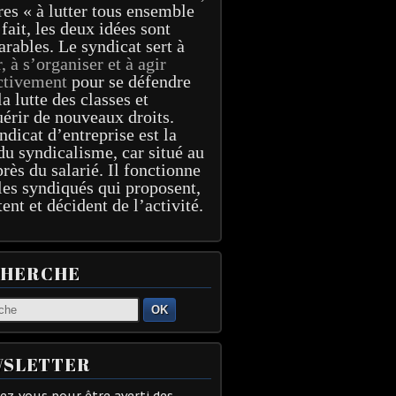
res « à lutter tous ensemble
 fait, les deux idées sont
arables. Le syndicat sert à
r, à s’organiser et à agir
ctivement
pour se défendre
la lutte des classes et
érir de nouveaux droits.
ndicat d’entreprise est la
du syndicalisme, car situé au
près du salarié. Il fonctionne
les syndiqués qui proposent,
tent et décident de l’activité.
CHERCHE
OK
SLETTER
z-vous pour être averti des