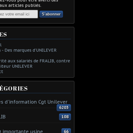
ux articles publiés.
ES
l
 - Des marques d'UNILEVER
rité aux salariés de FRALIB, contre
oiteur UNILEVER
ct
ÉGORIES
s d'information Cgt Unilever
6203
LIB
108
 importante usine
66