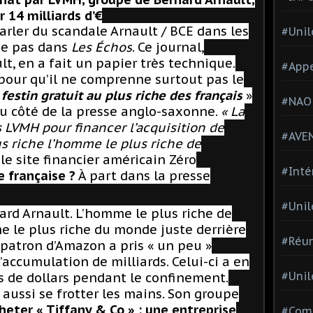
r 14 milliards d’€
rler du scandale Arnault / BCE dans les
#Unil
me pas dans
Les Échos
. Ce journal,
t, en a fait un papier très technique.
#Appe
r pour qu’il ne comprenne surtout pas le
festin gratuit au plus riche des français
»
#NAO
du côté de la presse anglo-saxonne.
« La
 LVMH pour financer l’acquisition de
#AVE
us riche l’homme le plus riche de
 le site financier américain Zéro
#Inté
e française ?
À part dans la presse
#Unil
ard Arnault. L’homme le plus riche de
e le plus riche du monde juste derrière
#Réun
 patron d’Amazon a pris « un peu »
l’accumulation de milliards.
Celui-ci a en
#Unil
s de dollars pendant le confinement.
aussi se frotter les mains. Son groupe
heter « Tiffany & Co » : une entreprise
#Comi