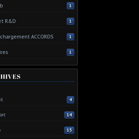
ib
1
et R&D
1
échargement ACCORDS
1
ires
1
HIVES
ût
4
let
14
n
15