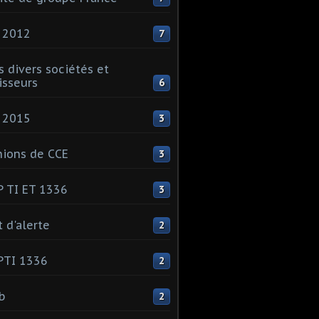
 2012
7
s divers sociétés et
isseurs
6
 2015
3
ions de CCE
3
 TI ET 1336
3
t d'alerte
2
PTI 1336
2
ib
2