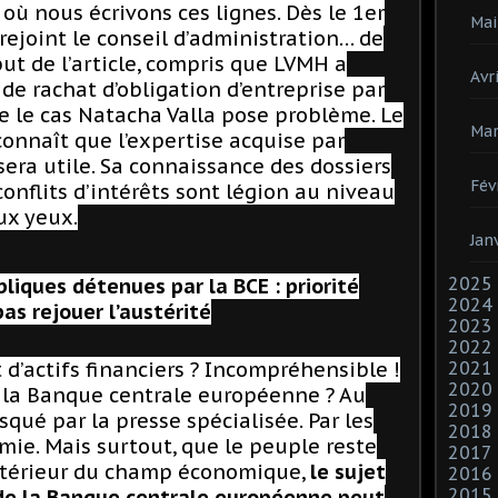
 où nous écrivons ces lignes. Dès le 1er
Mai
 rejoint le conseil d’administration… de
but de l’article, compris que LVMH a
Avri
e rachat d’obligation d’entreprise par
e le cas Natacha Valla pose problème. Le
Mar
nnaît que l’expertise acquise par
sera utile. Sa connaissance des dossiers
Fév
nflits d’intérêts sont légion au niveau
ux yeux.
Jan
2025
liques détenues par la BCE : priorité
2024
as rejouer l’austérité
2023
2022
d’actifs financiers ? Incompréhensible !
2021
2020
 la Banque centrale européenne ? Au
2019
isqué par la presse spécialisée. Par les
2018
ie. Mais surtout, que le peuple reste
2017
’extérieur du champ économique,
le sujet
2016
2015
 de la Banque centrale européenne peut