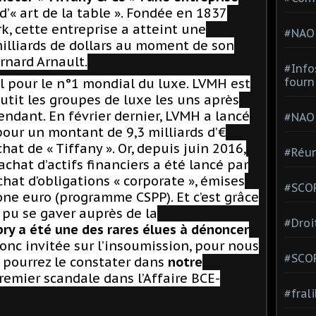
d’« art de la table ». Fondée en 1837
, cette entreprise a atteint une
#NAO
milliards de dollars au moment de son
rnard Arnault.
#Info
fourn
el pour le n°1 mondial du luxe. LVMH est
utit les groupes de luxe les uns après
pendant. En février dernier, LVMH a lancé
#NAO
our un montant de 9,3 milliards d’€
hat de « Tiffany ». Or, depuis juin 2016,
#Réun
hat d’actifs financiers a été lancé par
hat d’obligations « corporate », émises
#SCOP
zone euro (programme CSPP). Et c’est grâce
 pu se gaver auprès de la
#Droi
ry a été une des rares élues à dénoncer
donc invitée sur l’insoumission, pour nous
#SCO
 pourrez le constater dans
notre
 premier scandale dans l’Affaire BCE-
#fral