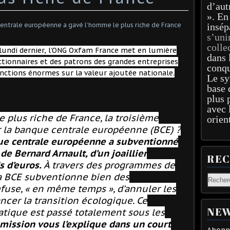
d’aut
». En
insép
s’uni
colle
lundi dernier, l’ONG Oxfam France met en lumière
dans 
ctionnaires et des patrons des grandes entreprises
conqu
onctions énormes sur la valeur ajoutée nationale.
Le sy
base 
plus 
avec 
 plus riche de France, la troisième
orien
r la banque centrale européenne (BCE) ?
ue centrale européenne a subventionné
de Bernard Arnault, d’un joaillier
RE
s d’euros.
À travers des programmes de
 la BCE subventionne bien des
efuse, « en même temps », d’annuler les
ncer la transition écologique. Ce
NEW
tique est passé totalement sous les
umission vous l’explique dans un court
Abonne