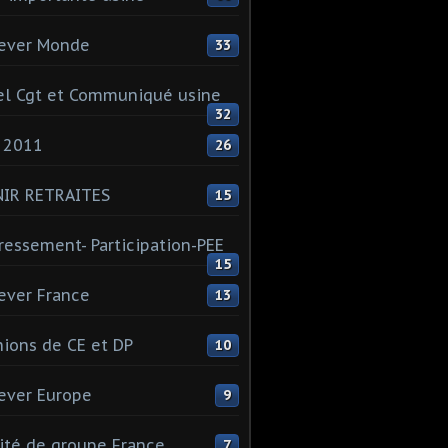
ever Monde
33
l Cgt et Communiqué usine
32
 2011
26
NIR RETRAITES
15
ressement- Participation-PEE
15
ever France
13
ions de CE et DP
10
ever Europe
9
té de groupe France
7