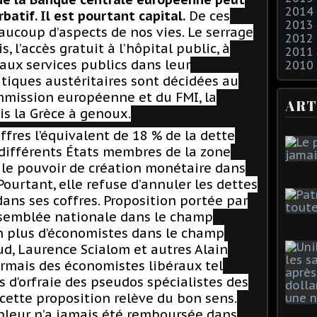
2014
batif. Il est pourtant capital.
De ces
2013
ucoup d’aspects de nos vies. Le serrage
2012
is
,
l’accès gratuit à l’hôpital public, à
2011
aux services publics dans leur
2010
itiques austéritaires sont décidées au
ommission européenne et du FMI
, la
ART
is la Grèce à genoux.
ffres l’équivalent de 18 % de la dette
 différents États membres de la zone
 le pouvoir de création monétaire dans
Pourtant, elle refuse d’annuler les dettes
ans ses coffres.
Proposition portée par
ssemblée nationale
dans le champ
en plus d’économistes dans le champ
aud, Laurence Scialom et autres Alain
ormais des économistes libéraux tel
is d’orfraie des pseudos spécialistes des
 cette proposition relève du bon sens.
pleur n’a jamais été remboursée dans