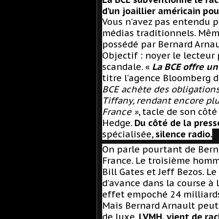
d’un joaillier américain pou
Vous n’avez pas entendu pa
médias traditionnels. Mê
possédé par Bernard Arnaul
Objectif : noyer le lecteu
scandale. «
La BCE offre un 
titre l’agence Bloomberg 
BCE achète des obligations
Tiffany, rendant encore pl
France »
, tacle de son côté
Hedge.
Du côté de la press
spécialisée,
silence radio.
On parle pourtant de Bern
France. Le troisième homm
Bill Gates et Jeff Bezos.
Le
d’avance dans la course à 
effet empoché 24 milliard
Mais Bernard Arnault peut 
de luxe,
LVMH, vient de rac