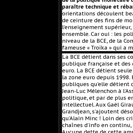
paraître technique et rébar
orientations découlent bea
de ceinture des fins de mo
l’enseignement supérieur, 
ensemble
.
Car oui :
les pol
niveau de la BCE, de la C
fameuse « Troïka » qui a m
La BCE détient dans ses co
publique française et des
euro. La BCE détient seule
la zone euro depuis 1998. 
publiques qu’elle détient d
Jean-Luc Mélenchon à l’A
politique, et par de plus 
intellectuel. Aux Gaël Gir
Grandjean, s’ajoutent dés
qu’Alain Minc ! Loin des cr
chaînes d’info en continu,
Aucune dette de cette am