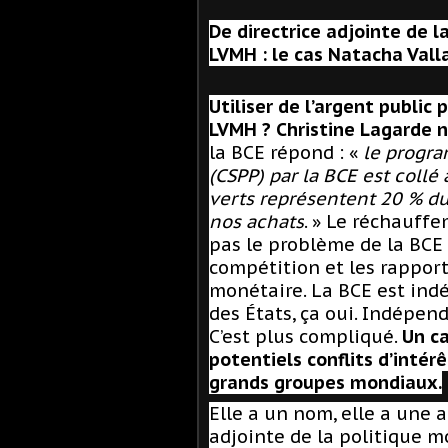
De directrice adjointe de l
LVMH : le cas Natacha Vall
Utiliser de l’argent public 
LVMH ? Christine Lagarde n
la BCE répond : «
le progra
(CSPP) par la BCE est collé
verts représentent 20 % du
nos achats
. » Le réchauffe
pas le problème de la BCE 
compétition et les rapport
monétaire. La BCE est ind
des États, ça oui. Indépend
C’est plus compliqué.
Un ca
potentiels conflits d’intér
grands groupes mondiaux.
Elle a un nom, elle a une 
adjointe de la politique mo