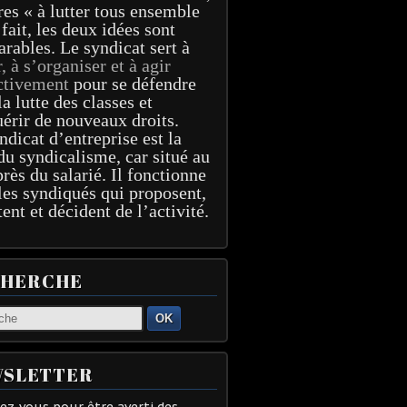
res « à lutter tous ensemble
 fait, les deux idées sont
arables. Le syndicat sert à
r, à s’organiser et à agir
ctivement
pour se défendre
la lutte des classes et
érir de nouveaux droits.
ndicat d’entreprise est la
du syndicalisme, car situé au
près du salarié. Il fonctionne
les syndiqués qui proposent,
tent et décident de l’activité.
CHERCHE
OK
SLETTER
z-vous pour être averti des