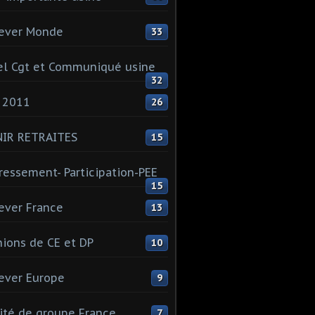
ever Monde
33
l Cgt et Communiqué usine
32
 2011
26
NIR RETRAITES
15
ressement- Participation-PEE
15
ever France
13
ions de CE et DP
10
ever Europe
9
té de groupe France
7