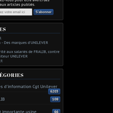
ux articles publiés.
ES
l
 - Des marques d'UNILEVER
rité aux salariés de FRALIB, contre
oiteur UNILEVER
ct
ÉGORIES
s d'information Cgt Unilever
6203
LIB
108
 importante usine
66