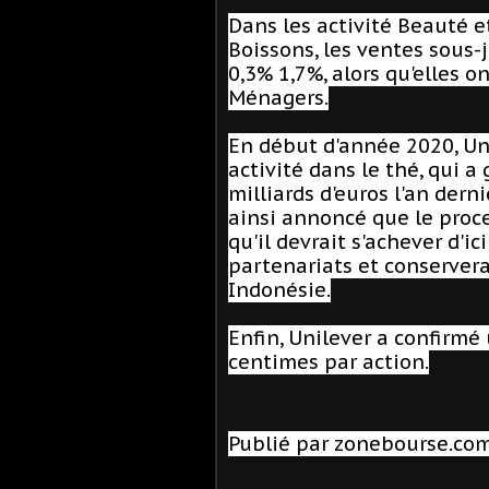
Dans les activité Beauté e
Boissons, les ventes sous
0,3% 1,7%, alors qu'elles 
Ménagers.
En début d'année 2020, Uni
activité dans le thé, qui a
milliards d'euros l'an dern
ainsi annoncé que le proce
qu'il devrait s'achever d'ic
partenariats et conservera
Indonésie.
Enfin, Unilever a confirmé
centimes par action.
Publié par zonebourse.co