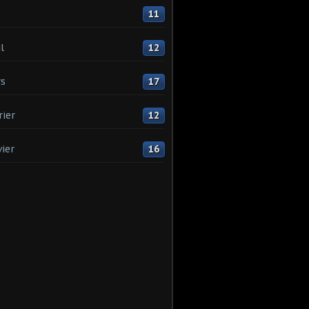
11
l
12
s
17
rier
12
vier
16