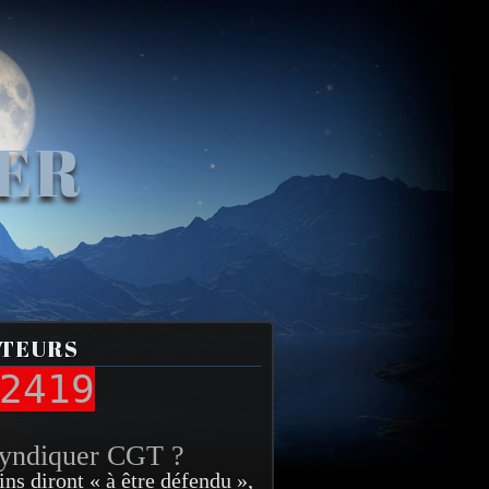
VER
ITEURS
2419
syndiquer CGT ?
ins diront « à être défendu »,