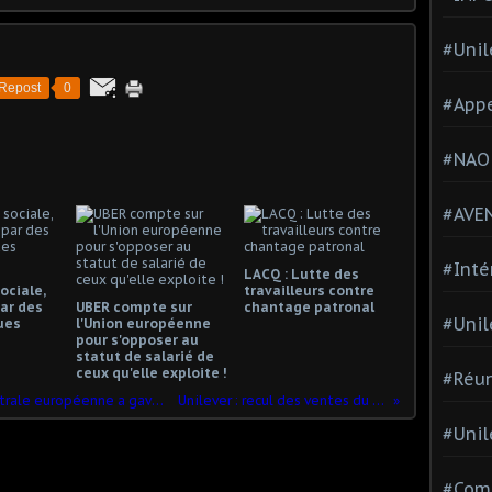
#Unil
Repost
0
#Appe
#NAO
#AVE
#Inté
LACQ : Lutte des
ociale,
travailleurs contre
ar des
UBER compte sur
chantage patronal
#Unil
ues
l'Union européenne
pour s'opposer au
statut de salarié de
ceux qu'elle exploite !
#Réun
SCANDALE – Comment la Banque centrale européenne a gavé l’homme le plus riche de France
Unilever : recul des ventes du semestre de -0,1%
#Unil
#Comi