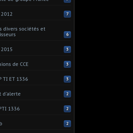
 2012
7
s divers sociétés et
isseurs
6
 2015
3
ions de CCE
3
 TI ET 1336
3
t d'alerte
2
PTI 1336
2
ib
2