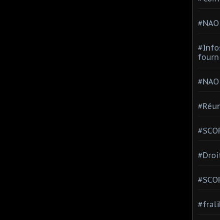
#NAO
#Info
fourn
#NAO
#Réun
#SCOP
#Droi
#SCO
#fral