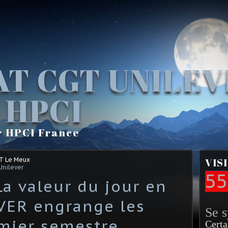
AT CGT UNILE
 HPCI
r HPCI France
GT Le Meux
VIS
Unilever
55
La valeur du jour en
VER engrange les
Se 
emier semestre
Certa