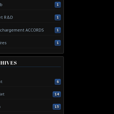
ib
1
et R&D
1
échargement ACCORDS
1
ires
1
HIVES
ût
6
let
14
n
15