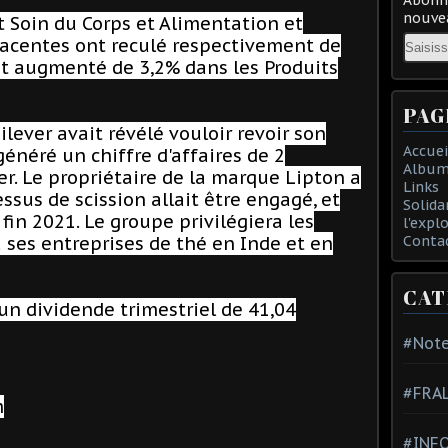
nouvea
t Soin du Corps et Alimentation et
Email
-jacentes ont reculé respectivement de
ont augmenté de 3,2% dans les Produits
PAG
lever avait révélé vouloir revoir son
Accuei
 généré un chiffre d'affaires de 2
Album
ier. Le propriétaire de la marque Lipton a
Links
ssus de scission allait être engagé, et
Solida
i fin 2021. Le groupe privilégiera les
l'expl
 ses entreprises de thé en Inde et en
Conta
CAT
 un dividende trimestriel de 41,04
#Note
#FRA
m
#INFO