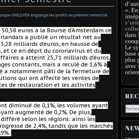
d’aut
». En
insép
s’uni
colle
 50,58 euros à la Bourse d'Amsterdam ce
dans 
rlandais a publié un résultat net au
conqu
,28 milliards d'euros, en hausse de
Le sy
 et ce en dépit du coronavirus et du
base 
ffaires a atteint 25,71 milliards d'euros,
plus 
ges constants, mais a reculé de 1,6% à
avec 
ité a notamment pâti de la fermeture de
orien
utions qui ont affecté les ventes de
ces de restauration et les activités
RE
ont diminué de 0,1%, les volumes ayant
 ayant augmenté de 0,2%. De plus,
ifféré selon les régions: ainsi les
ogressé de 2,4%, tandis que les marchés
NEW
,9%.
Abonne