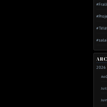
#Fral
#Proj
#Tél
#sala
ARC
2026
Ao
Juil
Jui