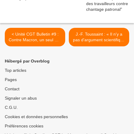
< Unité CGT Bulletin #9 :
J.-F. Toussaint : « Il n'y a
Contre Macron, un seul mot
pas d'argument scientifique
d'ordre : Unité !
qui recommande le port du
masque partout » >
Hébergé par Overblog
Top articles
Pages
Contact
Signaler un abus
C.G.U.
Cookies et données personnelles
Préférences cookies