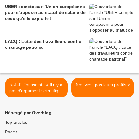
UBER compte sur l'Union européenne
pour s'opposer au statut de salarié de
ceux qu'elle exploite !
LACQ : Lutte des travailleurs contre
chantage patronal
< J.-F. Toussaint : « Il n'y a
Nos vies, pas leurs profits >
pas d'argument scientifique
qui recommande le port du
masque partout »
Hébergé par Overblog
Top articles
Pages