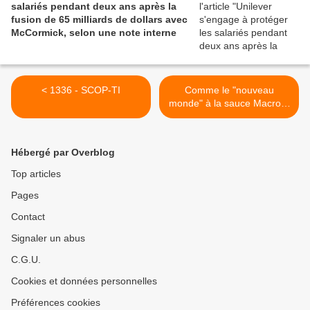
salariés pendant deux ans après la
fusion de 65 milliards de dollars avec
McCormick, selon une note interne
< 1336 - SCOP-TI
Comme le "nouveau
monde" à la sauce Macron,
la "nouvelle" SNCF à la
même sauce >
Hébergé par Overblog
Top articles
Pages
Contact
Signaler un abus
C.G.U.
Cookies et données personnelles
Préférences cookies