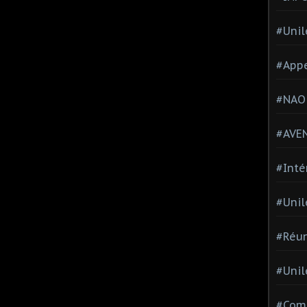
#Unil
#Appe
#NAO
#AVE
#Inté
#Unil
#Réun
#Unil
#Comi