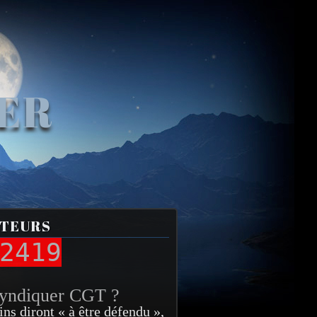
VER
ITEURS
2419
syndiquer CGT ?
ins diront « à être défendu »,