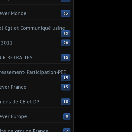
ever Monde
33
l Cgt et Communiqué usine
32
 2011
26
NIR RETRAITES
15
ressement- Participation-PEE
15
ever France
13
ions de CE et DP
10
ever Europe
9
té de groupe France
7