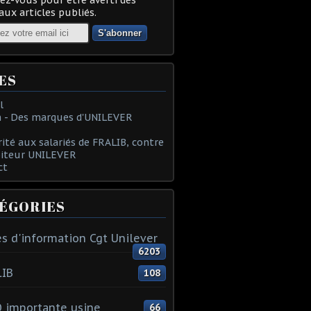
ux articles publiés.
ES
l
 - Des marques d'UNILEVER
rité aux salariés de FRALIB, contre
oiteur UNILEVER
ct
ÉGORIES
s d'information Cgt Unilever
6203
LIB
108
 importante usine
66