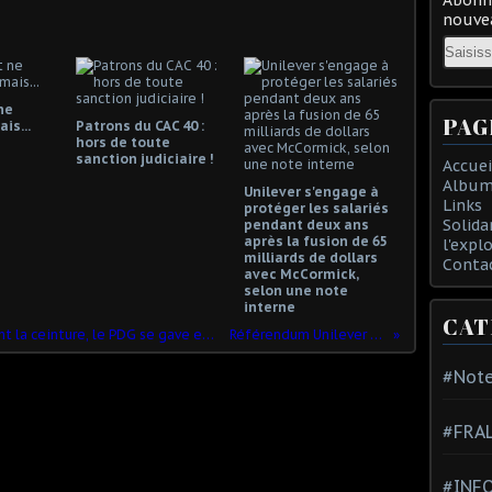
nouvea
Email
ne
PAG
is...
Patrons du CAC 40 :
hors de toute
sanction judiciaire !
Accuei
Album
Unilever s'engage à
Links
protéger les salariés
Solida
pendant deux ans
après la fusion de 65
l'expl
milliards de dollars
Conta
avec McCormick,
selon une note
interne
CAT
GROUPE CASINO : les salariés se serrent la ceinture, le PDG se gave en augmentant son salaire de 72 % !
Référendum Unilever usine Le meux
#Note
#FRA
#INFO