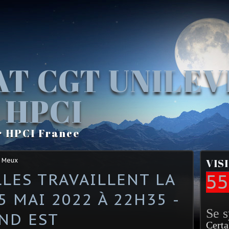
AT CGT UNILE
 HPCI
r HPCI France
e Meux
VIS
LLES TRAVAILLENT LA
55
 5 MAI 2022 À 22H35 -
Se 
ND EST
Certa