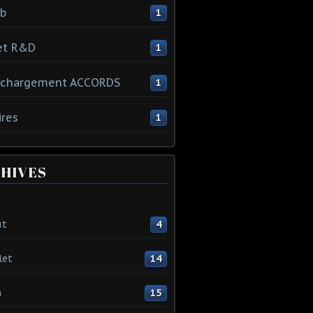
ib
1
et R&D
1
échargement ACCORDS
1
ires
1
HIVES
ût
4
let
14
n
15