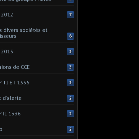
 2012
7
s divers sociétés et
isseurs
6
 2015
3
ions de CCE
3
 TI ET 1336
3
t d'alerte
2
PTI 1336
2
ib
2