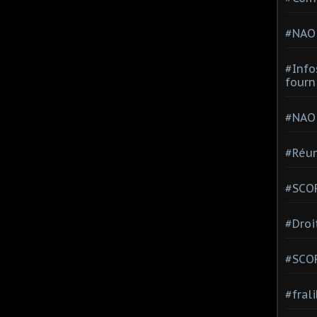
#NAO
#Info
fourn
#NAO
#Réun
#SCOP
#Droi
#SCO
#fral