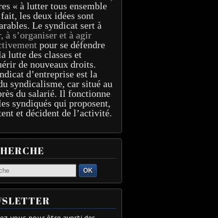
res « à lutter tous ensemble
 fait, les deux idées sont
arables. Le syndicat sert à
r, à s’organiser et à agir
ctivement
pour se défendre
la lutte des classes et
érir de nouveaux droits.
ndicat d’entreprise est la
du syndicalisme, car situé au
près du salarié. Il fonctionne
les syndiqués qui proposent,
tent et décident de l’activité.
CHERCHE
OK
SLETTER
z-vous pour être averti des