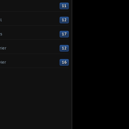
11
l
12
s
17
rier
12
vier
16