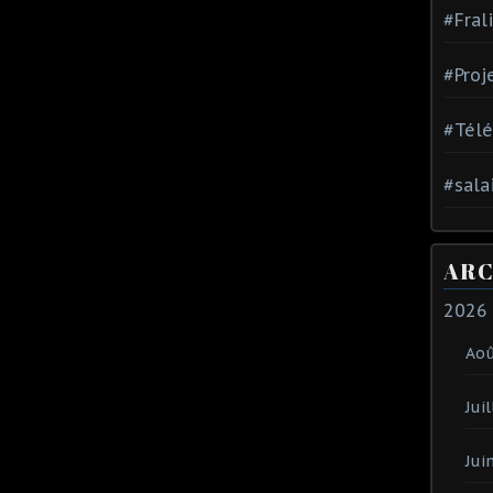
#Fral
#Proj
#Tél
#sala
ARC
2026
Ao
Juil
Jui