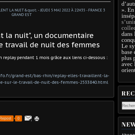
d’aut
». En
insép
s’uni
colle
dans 
nt la nuit", un documentaire
conqu
e travail de nuit des femmes
Le sy
base 
plus 
n replay pendant 1 mois grâce aux liens ci-dessous :
avec 
orien
fo.fr/grand-est/bas-rhin/replay-elles-travaillent-la-
-sur-le-travail-de-nuit-des-femmes-2533840.html
RE
Repost
0
NEW
Abonne