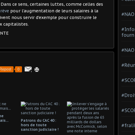
e. Dans ce sens, certaines luttes, comme celles des
grève
pour l’augmentation de leurs salaires à la
#NAO
oivent nous servir d’exemple pour construire le
 capitalistes.
#Info
ENTE
fourn
#NAO
#Réun
Repost
0
#SCOP
#Droi
#SCO
ne
is...
Patrons du CAC 40 :
#fral
hors de toute
sanction judiciaire !