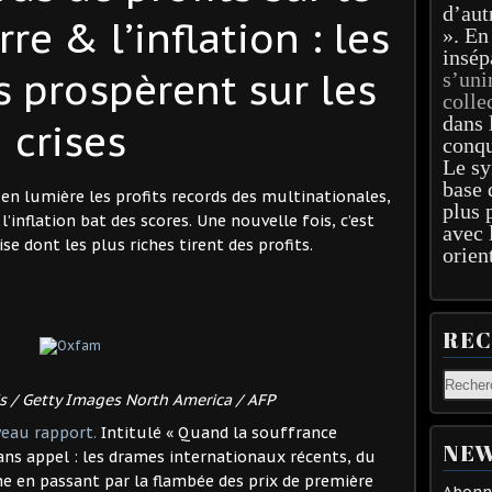
d’aut
re & l’inflation : les
». En
insép
s prospèrent sur les
s’uni
colle
dans 
crises
conqu
Le sy
base 
n lumière les profits records des multinationales,
plus 
l’inflation bat des scores. Une nouvelle fois, c’est
avec 
se dont les plus riches tirent des profits.
orien
RE
s / Getty Images North America / AFP
eau rapport.
Intitulé « Quand la souffrance
NEW
ans appel : les drames internationaux récents, du
ine en passant par la flambée des prix de première
Abonne