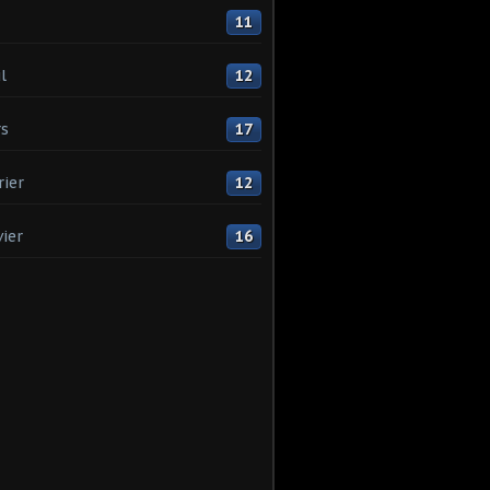
11
l
12
s
17
rier
12
vier
16