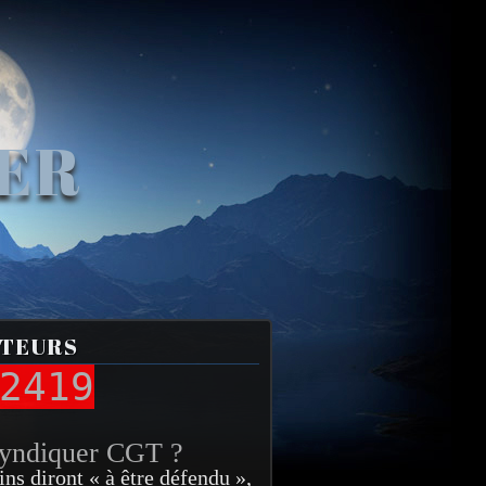
VER
ITEURS
2419
syndiquer CGT ?
ins diront « à être défendu »,