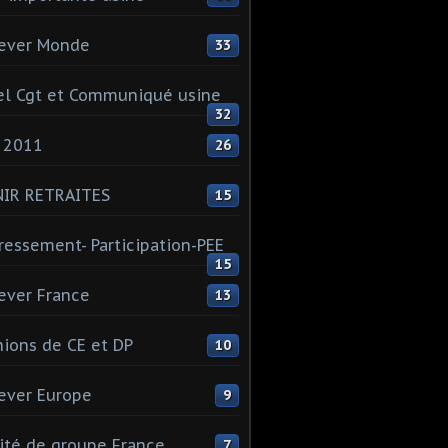
ever Monde
33
l Cgt et Communiqué usine
32
 2011
26
NIR RETRAITES
15
ressement- Participation-PEE
15
ever France
13
ions de CE et DP
10
ever Europe
9
té de groupe France
7