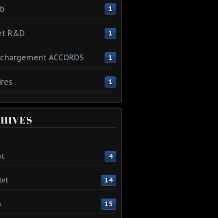
ib
1
et R&D
1
échargement ACCORDS
1
ires
1
HIVES
ût
4
let
14
n
15