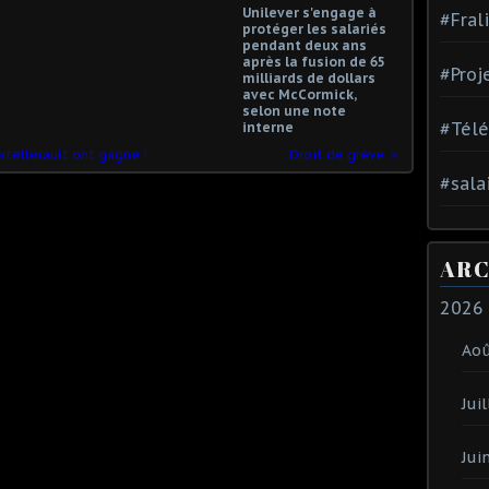
Unilever s'engage à
#Fral
protéger les salariés
pendant deux ans
après la fusion de 65
#Proj
milliards de dollars
avec McCormick,
selon une note
#Tél
interne
atellerault ont gagné !
Droit de grève
#sala
ARC
2026
Ao
Juil
Jui