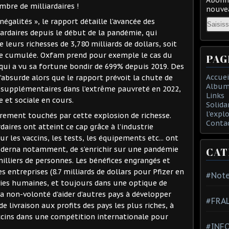
mbre de milliardaires !
nouvea
Email
égalités », le rapport détaille l’avancée des
ardaires depuis le début de la pandémie, qui
eurs richesses de 3,780 milliards de dollars, soit
ne cumulée. Oxfam prend pour exemple le cas du
PAG
 qui a vu sa fortune bondir de 699% depuis 2019. Des
Accuei
l’absurde alors que le rapport prévoit la chute de
Album
 supplémentaires dans l’extrême pauvreté en 2022,
Links
e et sociale en cours.
Solida
l'expl
èrement touchés par cette explosion de richesse.
Conta
aires ont atteint ce cap grâce à l’industrie
les vaccins, les tests, les équipements etc... ont
Moderna notamment, de s’enrichir sur une pandémie
CAT
milliers de personnes. Les bénéfices engrangés et
s entreprises (8.7 milliards de dollars pour Pfizer en
#Note
vies humaines, et toujours dans une optique de
 la non-volonté d’aider d’autres pays à développer
#FRA
de livraison aux profits des pays les plus riches, à
ccins dans une compétition internationale pour
#INFO