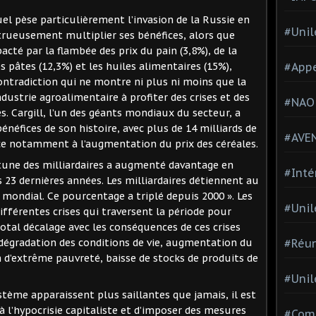
uel pèse particulièrement l’invasion de la Russie en
#Unil
rueusement multiplier ses bénéfices, alors que
acté par la flambée des prix du pain (3,8%), de la
#Appe
es pâtes (12,3%) et les huiles alimentaires (15%),
ontradiction qui ne montre ni plus ni moins que la
dustrie agroalimentaire à profiter des crises et des
#NAO
. Cargill, l’un des géants mondiaux du secteur, a
bénéfices de son histoire, avec plus de 14 milliards de
#AVE
ce notamment à l’augmentation du prix des céréales.
rtune des milliardaires a augmenté davantage en
#Inté
 23 dernières années. Les milliardaires détiennent au
B mondial. Ce pourcentage a triplé depuis 2000 ». Les
#Unil
différentes crises qui traversent la période pour
total décalage avec les conséquences de ces crises
#Réun
 dégradation des conditions de vie, augmentation du
d’extrême pauvreté, baisse de stocks de produits de
#Unil
stème apparaissent plus saillantes que jamais, il est
 l’hypocrisie capitaliste et d’imposer des mesures
#Comi