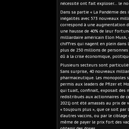
nécessité ont fait exploser… le no
Dans sa partie « La Pandémie des in
inégalités avec 573 nouveaux milli
correspond à une augmentation de l
une hausse de 40% de leur fortu
milliardaire américain Elon Musk,
chiffres qui nagent en plein dans 
plus de 250 millions de personnes
dû à la crise économique, politiqu
Plusieurs secteurs sont particuli
Sans surprise, 40 nouveaux milliard
pharmaceutique. Les monopoles sur 
permis aux leaders de Pfizer et 
qui tuait, confinait, exposait des 
redistribués aux actionnaires de ce
2021) ont été amassés au prix de 
« toujours plus », que ce soit par
d’autres vaccins, ou par le ciblage 
même de payer le prix fort des va
obtenir des doses.