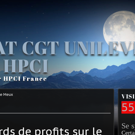
AT CGT UNILE
 HPCI
r HPCI France
Le Meux
VIS
55
Se 
rds de profits sur le
Certa