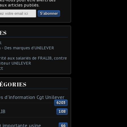
ux articles publiés.
ES
l
 - Des marques d'UNILEVER
rité aux salariés de FRALIB, contre
oiteur UNILEVER
ct
ÉGORIES
s d'information Cgt Unilever
6203
LIB
108
 importante usine
66