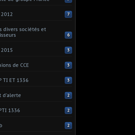
 2012
7
s divers sociétés et
isseurs
6
 2015
3
ions de CCE
3
 TI ET 1336
3
t d'alerte
2
PTI 1336
2
ib
2