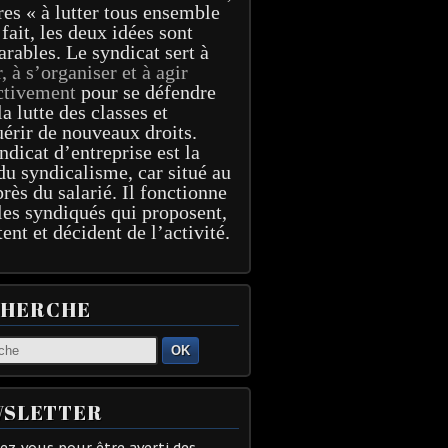
res « à lutter tous ensemble
 fait, les deux idées sont
arables. Le syndicat sert à
r, à s’organiser et à agir
ctivement
pour se défendre
la lutte des classes et
érir de nouveaux droits.
ndicat d’entreprise est la
du syndicalisme, car situé au
près du salarié. Il fonctionne
les syndiqués qui proposent,
tent et décident de l’activité.
CHERCHE
OK
SLETTER
z-vous pour être averti des