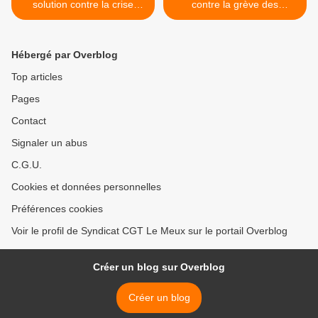
solution contre la crise
contre la grève des
hospitalière, notamment
cheminots ... assimilée à
celle des urgences
une trahison >
Hébergé par Overblog
Top articles
Pages
Contact
Signaler un abus
C.G.U.
Cookies et données personnelles
Préférences cookies
Voir le profil de Syndicat CGT Le Meux sur le portail Overblog
Créer un blog sur Overblog
Créer un blog