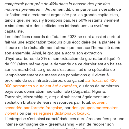
compterait pour près de 40% dans la hausse des prix des
matières premières
». Autrement dit, une partie considérable de
l’inflation est directement organisée par les grands capitalistes,
tandis que, ne nous y trompons pas, les 60% restants viennent
« simplement » des inefficiences intrinsèques au système
capitaliste.
Les bénéfices records de Total en 2023 se sont aussi et surtout
fait via une exploitation toujours plus écocidaire de la planète, à
l’heure ou le réchauffement climatique menace l’humanité dans
son ensemble. Ainsi, le groupe a accru son extraction
d’hydrocarbures de 2% et son extraction de gaz naturel liquéfié
de 9% (alors même que la demande de ce dernier est en baisse
sur les marchés). Le groupe s’est aussi fait une spécialité de
l’empoisonnement de masse des populations qui vivent à
proximité de ses infrastructures, que ça soit
au Texas, où 420
000 personnes y auraient été exposées
, ou dans de nombreux
pays sous domination néo-coloniale (Ouganda, Nigeria,
Tanzanie, Mozambique, etc) qui subissent également une
spoliation brutale de leurs ressources par Total,
souvent
secondée par l’armée française
, par
des groupes mercenaires
violents
ou par
les régimes dictatoriaux locaux
.
L’entreprise s’est ainsi caractérisée ces dernières années par une
intense campagne de « greenwashing » afin de redorer son