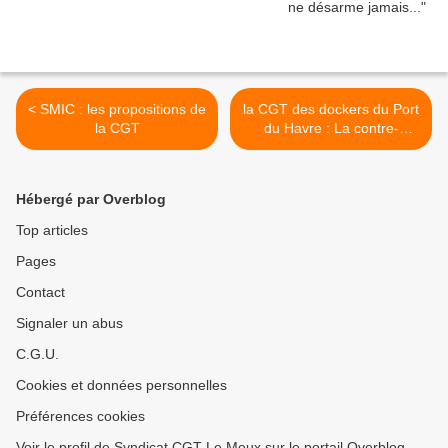
< SMIC : les propositions de
la CGT des dockers du Port
la CGT
du Havre : La contre-
réforme des retraites,
"Nous continuons de nous
mobiliser" >
Hébergé par Overblog
Top articles
Pages
Contact
Signaler un abus
C.G.U.
Cookies et données personnelles
Préférences cookies
Voir le profil de Syndicat CGT Le Meux sur le portail Overblog