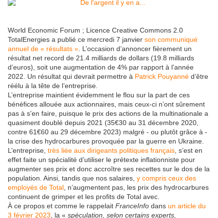
World Economic Forum ; Licence Creative Commons 2.0
TotalEnergies a publié ce mercredi 7 janvier
son communiqué
annuel de « résultats »
. L’occasion d’annoncer fièrement un
résultat net record de 21.4 milliards de dollars (19.8 milliards
d’euros), soit une augmentation de 4% par rapport à l’année
2022. Un résultat qui devrait permettre à
Patrick Pouyanné
d’être
réélu à la tête de l’entreprise.
L’entreprise maintient évidemment le flou sur la part de ces
bénéfices allouée aux actionnaires, mais ceux-ci n’ont sûrement
pas à s’en faire, puisque le prix des actions de la multinationale a
quasiment doublé depuis 2021 (35€30 au 31 décembre 2020,
contre 61€60 au 29 décembre 2023) malgré - ou plutôt grâce à -
la crise des hydrocarbures provoquée par la guerre en Ukraine.
L’entreprise,
très liée aux dirigeants politiques français
, s’est en
effet faite un spécialité d’utiliser le prétexte inflationniste pour
augmenter ses prix et donc accroître ses recettes sur le dos de la
population. Ainsi, tandis que nos salaires,
y compris ceux des
employés de Total
, n’augmentent pas, les prix des hydrocarbures
continuent de grimper et les profits de Total avec.
À ce propos et comme le rappelait
FranceInfo
dans
un article du
3 février 2023
, la «
spéculation, selon certains experts,