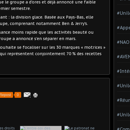
e le groupe a d'ores et déjà annoncé une faible
remier semestre.
#Unil
ant : la division glace. Basée aux Pays-Bas, elle
oupe, comprenant notamment Ben & Jerry's.
#Appe
sance moins rapide que les activités beauté ou
groupe a annoncé s'en séparer en mars.
#NAO
ouhaite se focaliser sur les 30 marques « motrices »
 qui représentent conjointement 70 % des recettes
#AVE
#Inté
#Unil
Repost
0
#Réun
#Unil
#Comi