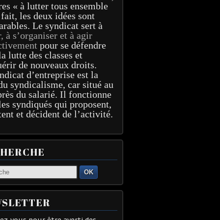
res « à lutter tous ensemble
 fait, les deux idées sont
arables. Le syndicat sert à
r, à s’organiser et à agir
ctivement
pour se défendre
la lutte des classes et
érir de nouveaux droits.
ndicat d’entreprise est la
du syndicalisme, car situé au
près du salarié. Il fonctionne
les syndiqués qui proposent,
tent et décident de l’activité.
CHERCHE
OK
SLETTER
z-vous pour être averti des