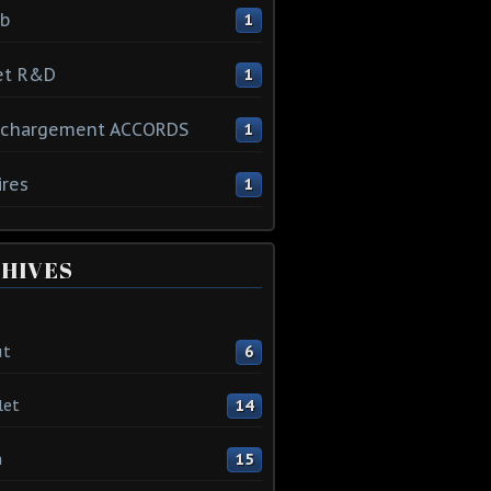
ib
1
et R&D
1
échargement ACCORDS
1
ires
1
HIVES
ût
6
let
14
n
15