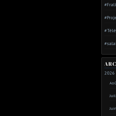
#Fral
#Proj
#Tél
#sala
ARC
2026
Ao
Juil
Jui