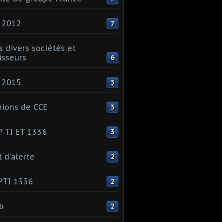
 2012
7
s divers sociétés et
isseurs
6
 2015
3
ions de CCE
3
 TI ET 1336
3
t d'alerte
2
PTI 1336
2
ib
2