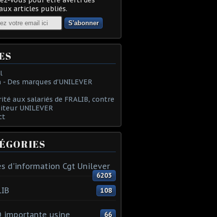
ux articles publiés.
ES
l
 - Des marques d'UNILEVER
rité aux salariés de FRALIB, contre
oiteur UNILEVER
ct
ÉGORIES
s d'information Cgt Unilever
6203
LIB
108
 importante usine
66