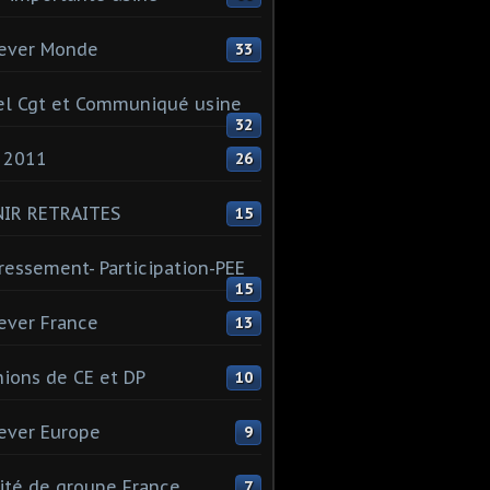
ever Monde
33
l Cgt et Communiqué usine
32
 2011
26
NIR RETRAITES
15
ressement- Participation-PEE
15
ever France
13
ions de CE et DP
10
ever Europe
9
té de groupe France
7