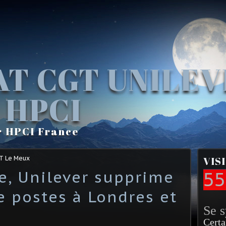
AT CGT UNILE
 HPCI
r HPCI France
GT Le Meux
VIS
ge, Unilever supprime
55
e postes à Londres et
Se 
Certa