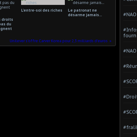
L'entre-soi des riches
Le patronat ne
#NAO
désarme jamais...
 droits
pas du
gagnent
#Info
fourn
Unilever s'offre Carver Korea pour 2,3 milliards d'euros
#NAO
#Réun
#SCOP
#Droi
#SCO
#fral