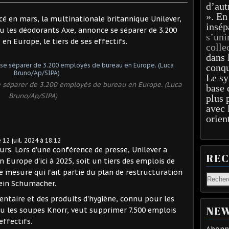
d’aut
». En
cé en mars, la multinationale britannique Unilever,
insép
u les déodorants Axe, annonce se séparer de 3.200
s’uni
en Europe, le tiers de ses effectifs.
colle
dans 
conqu
Le sy
se séparer de 3.200 employés de bureau en Europe. (Luca
base 
Bruno/Ap/SIPA)
plus 
avec 
orien
e 12 juil. 2024 à 18:12
rs. Lors d'une conférence de presse, Unilever a
RE
Europe d'ici à 2025, soit un tiers des emplois de
e mesure qui fait partie du plan de restructuration
Hein Schumacher.
entaire et des produits d'hygiène, connu pour les
NEW
u les soupes Knorr, veut supprimer 7.500 emplois
effectifs.
Abonne