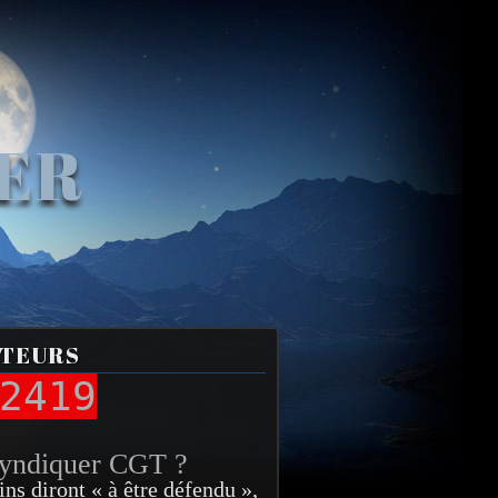
VER
ITEURS
2419
syndiquer CGT ?
ins diront « à être défendu »,