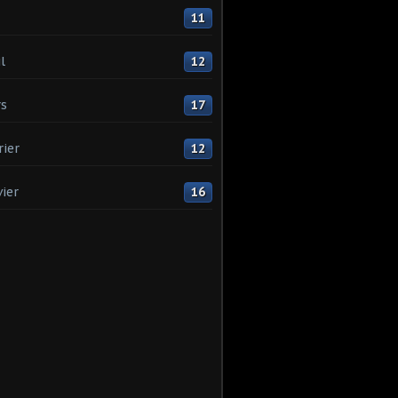
11
l
12
s
17
rier
12
vier
16