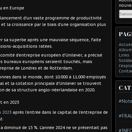
nouvea
au en Europe
Email
 lancement d'un vaste programme de productivité
et la croissance par le biais d'une organisation plus
PAG
er sa superbe après une mauvaise séquence, faite
Accuei
ions-acquisitions ratées.
Album
Links
omité d'entreprise européen d'Unilever, a précisé
Solida
s bureaux européens seraient touchés, mais
l'expl
treprise de Londres et de Rotterdam.
Conta
onnes dans le monde, dont 10.000 à 11.000 employés
al et la cotation principale d'Unilever se trouvent
CAT
on de sa structure anglo-néerlandaise en 2020.
#Note
t en 2023
n 2023
après l'entrée dans le capital de l'entreprise de
#FRA
z.
r a diminué de 15 %. L'année 2024 ne se présentait pas
#INFO