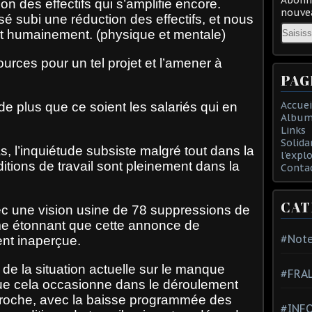
on des effectifs qui s’amplifie encore.
nouvea
é subi une réduction des effectifs, et nous
Email
rt humainement. (physique et mentale)
urces pour un tel projet et l’amener à
PAG
Accuei
s de plus que ce soient les salariés qui en
Album
Links
Solida
s, l’inquiétude subsiste malgré tout dans la
l'expl
ditions de travail sont pleinement dans la
Conta
CAT
vec une vision usine de 78 suppressions de
ême étonnant que cette annonce de
#Note
nt inaperçue.
e la situation actuelle sur le manque
#FRA
s que cela occasionne dans le déroulement
r proche, avec la baisse programmée des
#INFO