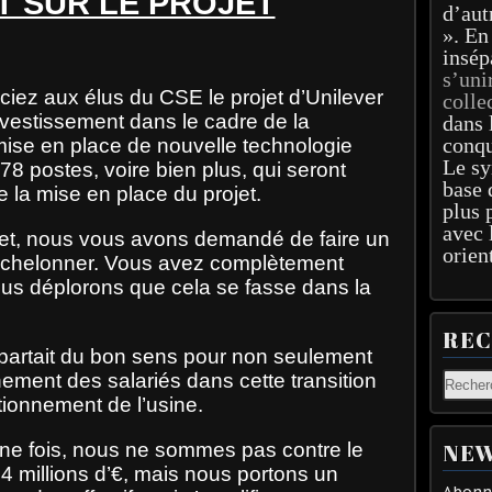
T SUR LE PROJET
d’aut
». En
insép
s’uni
ciez aux élus du CSE le projet d’Unilever
colle
’investissement dans le cadre de la
dans 
conqu
 mise en place de nouvelle technologie
Le sy
postes, voire bien plus, qui seront
base 
 la mise en place du projet.
plus 
avec 
ojet, nous vous avons demandé de faire un
orien
’échelonner. Vous avez complètement
ous déplorons que cela se fasse dans la
RE
 partait du bon sens pour non seulement
ement des salariés dans cette transition
tionnement de l’usine.
ne fois, nous ne sommes pas contre le
NEW
14 millions d’€, mais nous portons un
Abonne