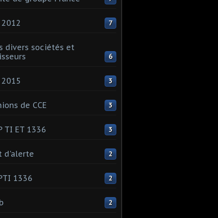
 2012
7
s divers sociétés et
isseurs
6
 2015
3
ions de CCE
3
 TI ET 1336
3
t d'alerte
2
PTI 1336
2
ib
2