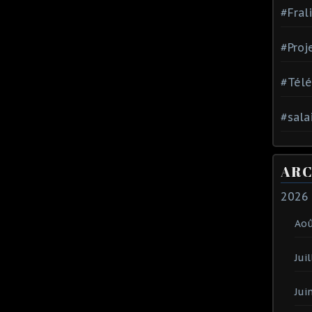
#Fral
#Proj
#Tél
#sala
ARC
2026
Ao
Juil
Jui