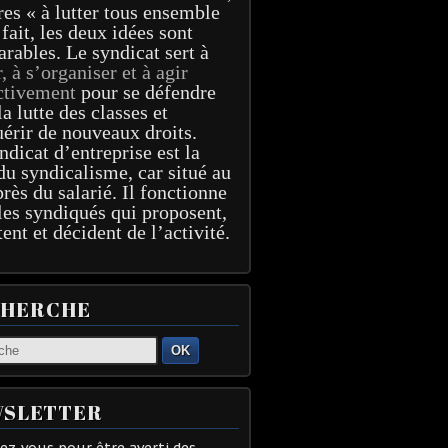
res « à lutter tous ensemble
 fait, les deux idées sont
arables. Le syndicat sert à
r, à s’organiser et à agir
ctivement
pour se défendre
la lutte des classes et
érir de nouveaux droits.
ndicat d’entreprise est la
du syndicalisme, car situé au
près du salarié. Il fonctionne
les syndiqués qui proposent,
tent et décident de l’activité.
CHERCHE
OK
SLETTER
z-vous pour être averti des