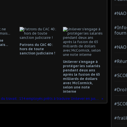
#NAO
#Info
fourn
ne
is...
Patrons du CAC 40 :
#NAO
hors de toute
sanction judiciaire !
#Réun
Unilever s'engage à
protéger les salariés
pendant deux ans
après la fusion de 65
#SCOP
milliards de dollars
avec McCormick,
selon une note
#Droi
interne
Droit du travail : 154 employés prêts à traduire Unilever en justice
#SCO
#fral