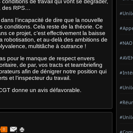
s conditions de travail qui vont se dégrader,
ts, des RPS…
#Unil
dans l’incapacité de dire que la nouvelle
 conditions. Cela reste de la théorie. Ce
#Appe
ns ce projet, c’est effectivement la baisse
 la robotisation, et au-delà des ambitions de
#NAO
olyvalence, multitâche à outrance !
#AVE
as pour le manque de respect envers
ritaire, de par, vos tracts et teambriefing
rateurs afin de dénigrer notre position qui
#Inté
ts et l’inspecteur du travail.
#Unil
 CGT donne un avis défavorable.
#Réun
#Unil
0
#Comi