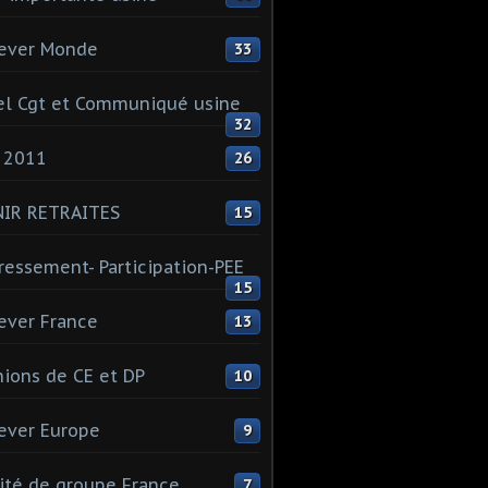
ever Monde
33
l Cgt et Communiqué usine
32
 2011
26
NIR RETRAITES
15
ressement- Participation-PEE
15
ever France
13
ions de CE et DP
10
ever Europe
9
té de groupe France
7