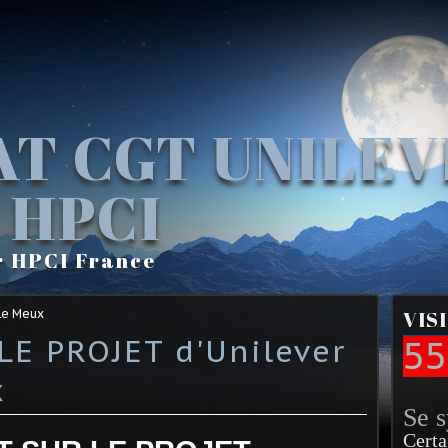
AT CGT UNILE
 HPCI
r HPCI France
Le Meux
VIS
LE PROJET d'Unilever
55
x
Se 
Certa