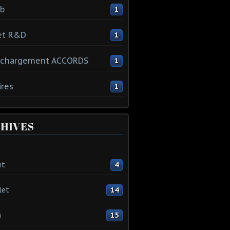
ib
1
et R&D
1
échargement ACCORDS
1
ires
1
HIVES
ût
4
let
14
n
15