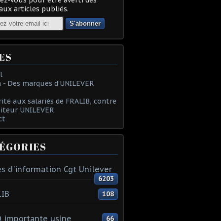
ux articles publiés.
ES
l
 - Des marques d'UNILEVER
rité aux salariés de FRALIB, contre
oiteur UNILEVER
ct
ÉGORIES
s d'information Cgt Unilever
6203
LIB
108
 importante usine
66