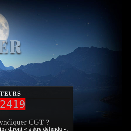
VER
ITEURS
2419
syndiquer CGT ?
ins diront « à être défendu »,