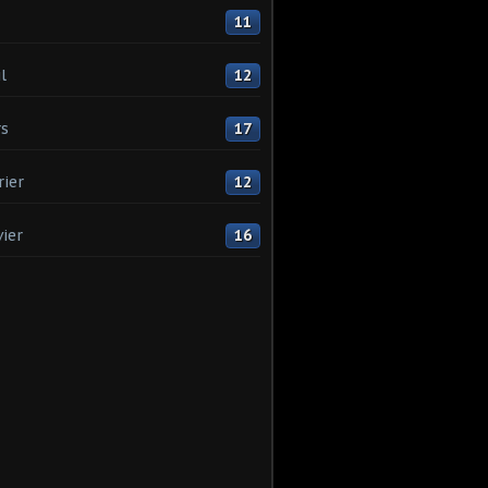
11
l
12
s
17
rier
12
vier
16