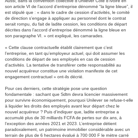
Aussi, dans la convention collective d’Unilever Côte d’Ivoire en
son article VI de l’accord d’entreprise dénommé “la ligne bleue”, il
est stipulé que : « dans le cadre de cession d’activités, le comité
de direction s’engage à appliquer au personnel dont le contrat
serait rompu, du fait de ladite cession, les conditions de départ
décrites dans l’accord d’entreprise dénommé la ligne bleue en
son paragraphe VI. » ont expliqué, les camarades.
« Cette clause contractuelle établit clairement que c’est
l’entreprise, en tant qu’employeur actuel, qui doit assumer les
conditions de départ de ses employés en cas de cession
d’activités. La tentative de transférer cette responsabilité au
nouvel acquéreur constitue une violation manifeste de cet
engagement contractuel » ont-ils décrié.
Pour ces derniers, cette stratégie pose une question
fondamentale : sachant que Sdtm devra licencier massivement
pour survivre économiquement, pourquoi Unilever se refuse-t-elle
à liquider les droits des employés avant leur départ chez le
nouvel acquéreur ? Puis d’indiquer que, ladite entreprise a
accumulé plus de 30 milliards FCFA de pertes sur dix ans, à
l’exception des années 2021 et 2023. L’entreprise détient
paradoxalement, un patrimoine immobilier considérable avec un
terrain de plus de 6 hectares évalué à 700 000 F le mètre carré