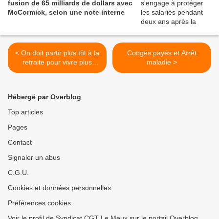
fusion de 65 milliards de dollars avec
McCormick, selon une note interne
< On doit partir plus tôt à la
Congés payés et Arrêt
retraite pour vivre plus
maladie >
vieux !
Hébergé par Overblog
Top articles
Pages
Contact
Signaler un abus
C.G.U.
Cookies et données personnelles
Préférences cookies
Voir le profil de Syndicat CGT Le Meux sur le portail Overblog