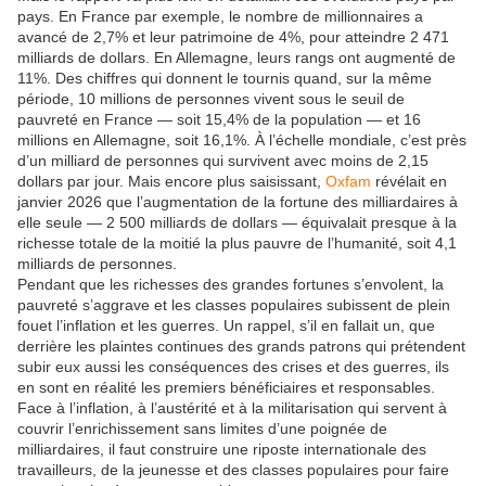
pays. En France par exemple, le nombre de millionnaires a
avancé de 2,7% et leur patrimoine de 4%, pour atteindre 2 471
milliards de dollars. En Allemagne, leurs rangs ont augmenté de
11%. Des chiffres qui donnent le tournis quand, sur la même
période, 10 millions de personnes vivent sous le seuil de
pauvreté en France — soit 15,4% de la population — et 16
millions en Allemagne, soit 16,1%. À l’échelle mondiale, c’est près
d’un milliard de personnes qui survivent avec moins de 2,15
dollars par jour. Mais encore plus saisissant,
Oxfam
révélait en
janvier 2026 que l’augmentation de la fortune des milliardaires à
elle seule — 2 500 milliards de dollars — équivalait presque à la
richesse totale de la moitié la plus pauvre de l’humanité, soit 4,1
milliards de personnes.
Pendant que les richesses des grandes fortunes s’envolent, la
pauvreté s’aggrave et les classes populaires subissent de plein
fouet l’inflation et les guerres. Un rappel, s’il en fallait un, que
derrière les plaintes continues des grands patrons qui prétendent
subir eux aussi les conséquences des crises et des guerres, ils
en sont en réalité les premiers bénéficiaires et responsables.
Face à l’inflation, à l’austérité et à la militarisation qui servent à
couvrir l’enrichissement sans limites d’une poignée de
milliardaires, il faut construire une riposte internationale des
travailleurs, de la jeunesse et des classes populaires pour faire