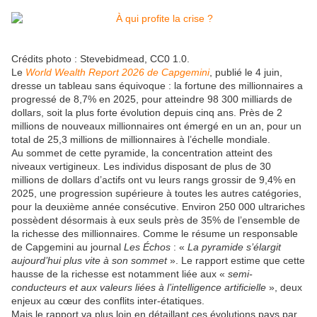
Crédits photo : Stevebidmead, CC0 1.0.
Le
World Wealth Report 2026 de Capgemini
, publié le 4 juin,
dresse un tableau sans équivoque : la fortune des millionnaires a
progressé de 8,7% en 2025, pour atteindre 98 300 milliards de
dollars, soit la plus forte évolution depuis cinq ans. Près de 2
millions de nouveaux millionnaires ont émergé en un an, pour un
total de 25,3 millions de millionnaires à l’échelle mondiale.
Au sommet de cette pyramide, la concentration atteint des
niveaux vertigineux. Les individus disposant de plus de 30
millions de dollars d’actifs ont vu leurs rangs grossir de 9,4% en
2025, une progression supérieure à toutes les autres catégories,
pour la deuxième année consécutive. Environ 250 000 ultrariches
possèdent désormais à eux seuls près de 35% de l’ensemble de
la richesse des millionnaires. Comme le résume un responsable
de Capgemini au journal
Les Échos
: «
La pyramide s’élargit
aujourd’hui plus vite à son sommet
». Le rapport estime que cette
hausse de la richesse est notamment liée aux «
semi-
conducteurs et aux valeurs liées à l’intelligence artificielle
», deux
enjeux au cœur des conflits inter-étatiques.
Mais le rapport va plus loin en détaillant ces évolutions pays par