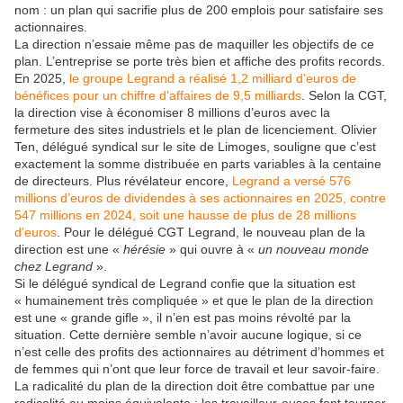
nom : un plan qui sacrifie plus de 200 emplois pour satisfaire ses
actionnaires.
La direction n’essaie même pas de maquiller les objectifs de ce
plan. L’entreprise se porte très bien et affiche des profits records.
En 2025,
le groupe Legrand a réalisé 1,2 milliard d’euros de
bénéfices pour un chiffre d’affaires de 9,5 milliards
. Selon la CGT,
la direction vise à économiser 8 millions d’euros avec la
fermeture des sites industriels et le plan de licenciement. Olivier
Ten, délégué syndical sur le site de Limoges, souligne que c’est
exactement la somme distribuée en parts variables à la centaine
de directeurs. Plus révélateur encore,
Legrand a versé 576
millions d’euros de dividendes à ses actionnaires en 2025, contre
547 millions en 2024, soit une hausse de plus de 28 millions
d’euros
. Pour le délégué CGT Legrand, le nouveau plan de la
direction est une «
hérésie
» qui ouvre à «
un nouveau monde
chez Legrand
».
Si le délégué syndical de Legrand confie que la situation est
« humainement très compliquée » et que le plan de la direction
est une « grande gifle », il n’en est pas moins révolté par la
situation. Cette dernière semble n’avoir aucune logique, si ce
n’est celle des profits des actionnaires au détriment d’hommes et
de femmes qui n’ont que leur force de travail et leur savoir-faire.
La radicalité du plan de la direction doit être combattue par une