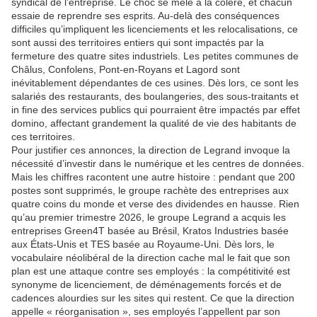
syndical de l’entreprise. Le choc se mêle à la colère, et chacun
essaie de reprendre ses esprits. Au-delà des conséquences
difficiles qu’impliquent les licenciements et les relocalisations, ce
sont aussi des territoires entiers qui sont impactés par la
fermeture des quatre sites industriels. Les petites communes de
Châlus, Confolens, Pont-en-Royans et Lagord sont
inévitablement dépendantes de ces usines. Dès lors, ce sont les
salariés des restaurants, des boulangeries, des sous-traitants et
in fine des services publics qui pourraient être impactés par effet
domino, affectant grandement la qualité de vie des habitants de
ces territoires.
Pour justifier ces annonces, la direction de Legrand invoque la
nécessité d’investir dans le numérique et les centres de données.
Mais les chiffres racontent une autre histoire : pendant que 200
postes sont supprimés, le groupe rachète des entreprises aux
quatre coins du monde et verse des dividendes en hausse. Rien
qu’au premier trimestre 2026, le groupe Legrand a acquis les
entreprises Green4T basée au Brésil, Kratos Industries basée
aux États-Unis et TES basée au Royaume-Uni. Dès lors, le
vocabulaire néolibéral de la direction cache mal le fait que son
plan est une attaque contre ses employés : la compétitivité est
synonyme de licenciement, de déménagements forcés et de
cadences alourdies sur les sites qui restent. Ce que la direction
appelle « réorganisation », ses employés l’appellent par son