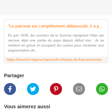
"Le patronat est complètement déboussolé, il a peur d'une révolution" : quand des milliers d'ouvriers grévistes occupaient les usines de la Somme en 1936
En juin 1936, les ouvriers de la Somme rejoignent l'élan qui
secoue déjà une partie du pays depuis début mai : ils se
mettent en grève et occupent les usines pour réclamer une
augmentation de...
https://france3-regions.franceinfo.fr/hauts-de-france/somme/le-patronat-est-completement-deboussole-il-a-peur-d-une-revolution-quand-des-milliers-d-ouvriers-grevistes-occupaient-les-usines-de-la-somme-en-1936-3358642.html
Partager
Vous aimerez aussi