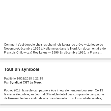
Comment s'est déroulé chez les cheminots la grande grève victorieuse de
Novembre/décembre 1995 à Hellemmes dans le Nord. Un documentaire de
François Chilowicz & Roy Lekus — 1996 En décembre 1995, la France
entière est paralysée par la grève des cheminots,...
Tout un symbole
Publié le 16/02/2018 à 22:15
Par
Syndicat CGT Le Meux
Poutou2017, la seule campagne a être intégralement remboursée ! Ce 13
février a été publié, au Journal Officiel, le détail des comptes de campagne
de l'ensemble des candidats à la présidentielle. Et si tous ont été validés, un
seul voit l'intégralité...