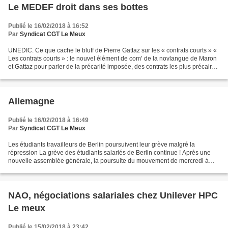
Le MEDEF droit dans ses bottes
Publié le 16/02/2018 à 16:52
Par
Syndicat CGT Le Meux
UNEDIC. Ce que cache le bluff de Pierre Gattaz sur les « contrats courts » «
Les contrats courts » : le nouvel élément de com’ de la novlangue de Maron
et Gattaz pour parler de la précarité imposée, des contrats les plus précaires
dont le nombre a triplé...
Allemagne
Publié le 16/02/2018 à 16:49
Par
Syndicat CGT Le Meux
Les étudiants travailleurs de Berlin poursuivent leur grève malgré la
répression La grève des étudiants salariés de Berlin continue ! Après une
nouvelle assemblée générale, la poursuite du mouvement de mercredi à
vendredi a en effet été votée. Hovhannes...
NAO, négociations salariales chez Unilever HPC
Le meux
Publié le 15/02/2018 à 23:42