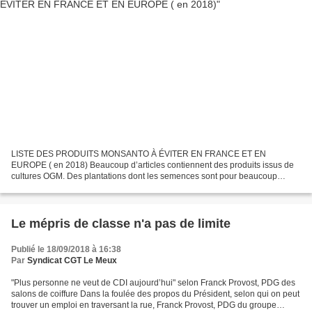
LISTE DES PRODUITS MONSANTO À ÉVITER EN FRANCE ET EN
EUROPE ( en 2018) Beaucoup d’articles contiennent des produits issus de
cultures OGM. Des plantations dont les semences sont pour beaucoup
brevetées par Monsanto, géant de l’industrie. L’ONGI Greenpeace...
Le mépris de classe n'a pas de limite
Publié le 18/09/2018 à 16:38
Par
Syndicat CGT Le Meux
"Plus personne ne veut de CDI aujourd’hui" selon Franck Provost, PDG des
salons de coiffure Dans la foulée des propos du Président, selon qui on peut
trouver un emploi en traversant la rue, Franck Provost, PDG du groupe