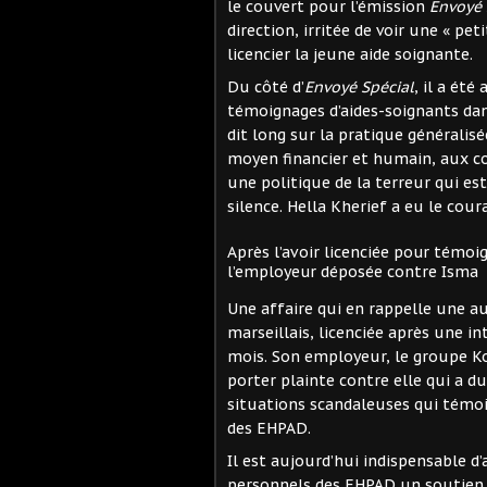
le couvert pour l’émission
Envoyé 
direction, irritée de voir une « pe
licencier la jeune aide soignante.
Du côté d’
Envoyé Spécial
, il a été
témoignages d’aides-soignants dan
dit long sur la pratique généralis
moyen financier et humain, aux con
une politique de la terreur qui es
silence. Hella Kherief a eu le cour
Après l’avoir licenciée pour témoi
l’employeur déposée contre Isma
Une affaire qui en rappelle une au
marseillais, licenciée après une i
mois. Son employeur, le groupe Ko
porter plainte contre elle qui a d
situations scandaleuses qui témoig
des EHPAD.
Il est aujourd’hui indispensable d
personnels des EHPAD un soutien 