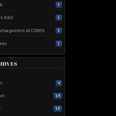
ib
1
et R&D
1
échargement ACCORDS
1
ires
1
HIVES
ût
4
let
14
n
15