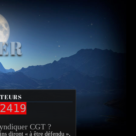
VER
ITEURS
2419
syndiquer CGT ?
ins diront « à être défendu »,