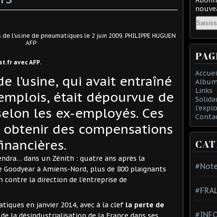
nouvea
Email
 de l'usine de pneumatiques le 2 juin 2009. PHILIPPE HUGUEN
AFP
PAG
t.fr avec AFP
.
Accuei
e l’usine, qui avait entraîné
Album
Links
 emplois, était dépourvue de
Solida
l'expl
selon les ex-employés. Ces
Conta
t obtenir des compensations
financières.
CAT
ndra… dans un Zénith : quatre ans après la
#Note
 Goodyear à Amiens-Nord, plus de 800 plaignants
contre la direction de l’entreprise de
#FRA
iques en janvier 2014, avec à la clef
la perte de
#INFO
 de la désindustrialisation de la France dans ses