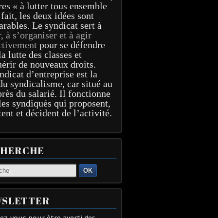
res « à lutter tous ensemble
 fait, les deux idées sont
arables. Le syndicat sert à
r, à s’organiser et à agir
ctivement
pour se défendre
la lutte des classes et
érir de nouveaux droits.
ndicat d’entreprise est la
du syndicalisme, car situé au
près du salarié. Il fonctionne
les syndiqués qui proposent,
tent et décident de l’activité.
CHERCHE
OK
SLETTER
z-vous pour être averti des