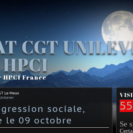
AT CGT UNILE
 HPCI
r HPCI France
GT Le Meux
VIS
Unilever
55
gression sociale,
 le 09 octobre
Se 
Certa