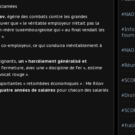
éclamées
#NAO
lov
, égérie des combats contre les grandes
ver que « le véritable employeur n’était pas la
#Info
on-mère luxembourgeoise qui « au final vendait les
fourn
 ».
 co-employeur, ce qui conduira inévitablement à
#NAO
aignants,
un « harcèlement généralisé et
#Réun
fermeture, avec une « discipline de fer », estime
vocat rouge ».
#SCOP
importantes « retombées économiques » : Me Rilov
quatre années de salaires
pour chacun des salariés
#Droi
#SCO
#fral