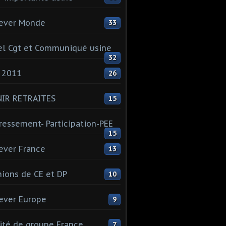
ever Monde
33
l Cgt et Communiqué usine
32
 2011
26
NIR RETRAITES
15
ressement- Participation-PEE
15
ever France
13
ions de CE et DP
10
ever Europe
9
té de groupe France
7