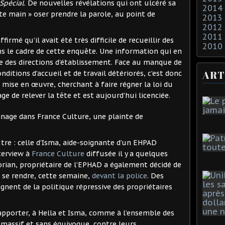
Spécial
. De nouvelles révélations qui ont ulcéré sa
2014
tite main » oser prendre la parole, au point de
2013
2012
2011
 affirmé qu’il avait été très difficile de recueillir des
2010
s le cadre de cette enquête. Une information qui en
ée des directions d’établissement. Face au manque de
ART
ditions d’accueil et de travail détériorés, c’est donc
t mise en œuvre, cherchant à faire régner la loi du
age de relever la tête et est aujourd’hui licenciée.
gnage dans France Culture, une plainte de
tre : celle d’Isma, aide-soignante d’un EHPAD
nterview à
France Culture
diffusée il y a quelques
rian, propriétaire de l’EPHAD a également décidé de
u se rendre, cette semaine,
devant la police
. Des
nent de la politique répressive des propriétaires
’apporter, à Hella et Isma, comme à l’ensemble des
massif et sans équivoque, contre leurs