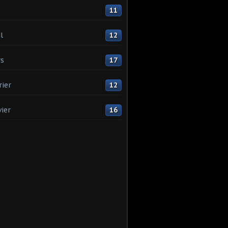
11
l
12
s
17
rier
12
vier
16