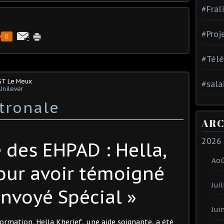
#Fral
#Proj
0
#Tél
GT Le Meux
#sala
Unilever
tronale
ARC
2026
 des EHPAD : Hella,
Ao
pour avoir témoigné
Juil
Envoyé Spécial »
Jui
nformation. Hella Kherief, une aide soignante, a été