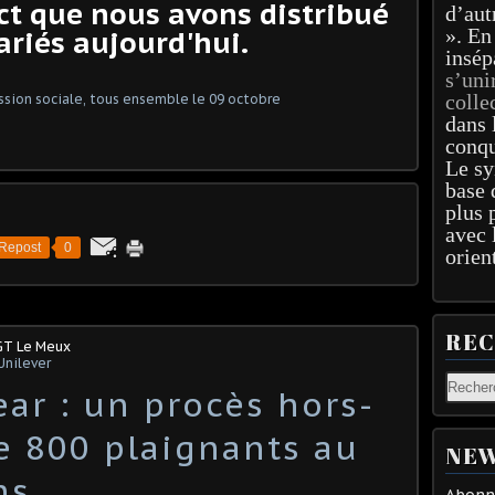
act que nous avons distribué
d’aut
». En
ariés aujourd'hui.
insép
s’uni
colle
dans 
conqu
Le sy
base 
plus 
avec 
Repost
0
orien
RE
GT Le Meux
Unilever
ar : un procès hors-
e 800 plaignants au
NEW
ns
Abonne