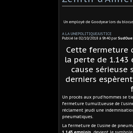
Un employé de Goodyear lors du blocus
A LA UNE
POLITIQUE
JUSTICE
Publié le
02/10/2018 à 9h40
par
SudOues
Cette fermeture d
la perte de 1.143
cause sérieuse 
derniers espèren
Un procès aux prud’hommes se tie
fermeture tumultueuse de l’usine
réclament jeudi une indemnisation 
pneumatiques.
La fermeture de l’usine de pneumat
1.143 emplois
, devient le symbole