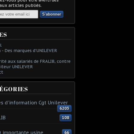
ux articles publiés.
ES
l
 - Des marques d'UNILEVER
rité aux salariés de FRALIB, contre
oiteur UNILEVER
ct
ÉGORIES
s d'information Cgt Unilever
6203
LIB
108
 importante usine
66