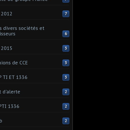
 2012
7
s divers sociétés et
isseurs
6
 2015
3
ions de CCE
3
 TI ET 1336
3
t d'alerte
2
PTI 1336
2
ib
2