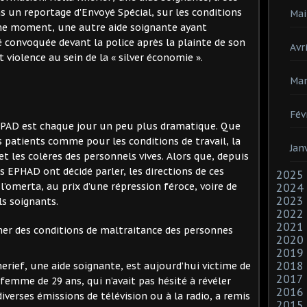
s un reportage d'Envoyé Spécial, sur les conditions
Mai
me moment, une autre aide soignante ayant
 convoquée devant la police après la plainte de son
Avri
 violence au sein de la « silver économie ».
Mar
Fév
 EHPAD est chaque jour un peu plus dramatique. Que
s patients comme pour les conditions de travail, la
Jan
 et les colères des personnels vives. Alors que, depuis
s EPHAD ont décidé parler, les directions de ces
2025
l’omerta, au prix d’une répression féroce, voire de
2024
2023
s soignants.
2022
2021
gner des conditions de maltraitance des personnes
2020
2019
2018
erief, une aide soignante, est aujourd’hui victime de
2017
femme de 29 ans, qui n’avait pas hésité à révéler
2016
iverses émissions de télévision ou à la radio, a remis
2015