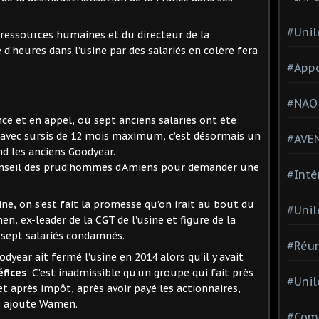
#Unil
 ressources humaines et du directeur de la
’heures dans l’usine par des salariés en colère fera
#Appe
#NAO
ce et en appel, où sept anciens salariés ont été
 avec sursis de 12 mois maximum, c’est désormais un
#AVE
nd les anciens Goodyear.
 conseil des prud’hommes d’Amiens pour demander une
#Inté
ine, on s’est fait la promesse qu’on irait au bout du
#Unil
n, ex-leader de la CGT de l’usine et figure de la
s sept salariés condamnés.
#Réun
odyear ait fermé l’usine en 2014 alors qu’il y avait
éfices
. C’est inadmissible qu’un groupe qui fait près
#Unil
net après impôt, après avoir payé les actionnaires,
», ajoute Wamen.
#Comi