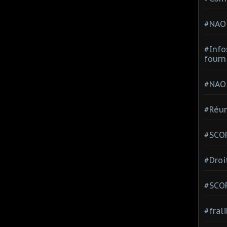
#NAO
#Info
fourn
#NAO
#Réun
#SCOP
#Droi
#SCO
#fral