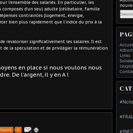
our l’ensemble des salariés. En particulier, les
nouvea
composés d’un seul adulte (célibataire, famille
Email
dépenses contraintes (logement, énergie,
nter bien plus rapidement que l’indice du prix à la
PAG
e revaloriser significativement les salaires. Il est
Accuei
 de la spéculation et de privilégier la rémunération
Album
Links
Solida
l'expl
moyens en place si nous voulons nous
Conta
re. De l’argent, il y en A !
CAT
#Note
#FRA
Repost
0
#INFO