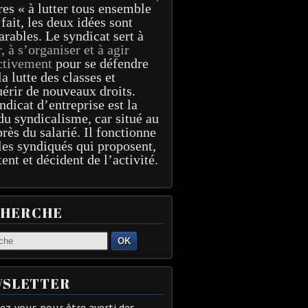
res « à lutter tous ensemble
 fait, les deux idées sont
arables. Le syndicat sert à
r, à s’organiser et à agir
ctivement
pour se défendre
la lutte des classes et
érir de nouveaux droits.
ndicat d’entreprise est la
du syndicalisme, car situé au
près du salarié. Il fonctionne
les syndiqués qui proposent,
tent et décident de l’activité.
CHERCHE
OK
SLETTER
z-vous pour être averti des