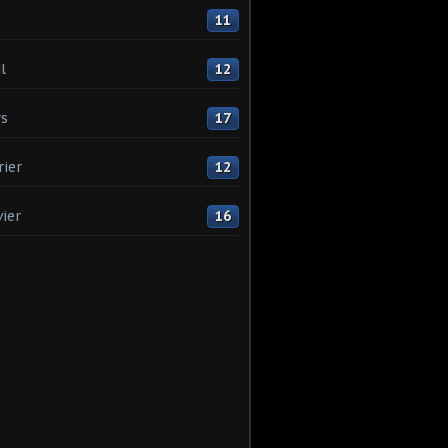
11
l
12
s
17
rier
12
vier
16