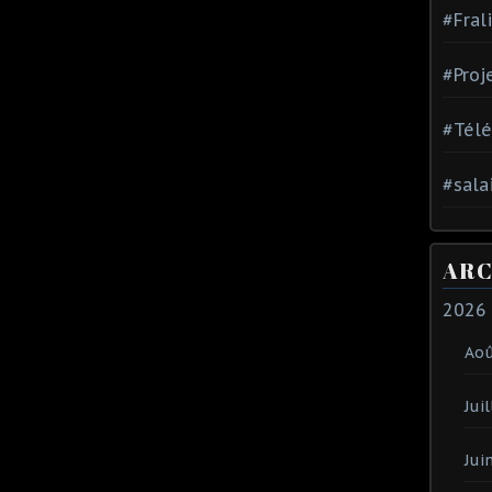
#Fral
#Proj
#Tél
#sala
ARC
2026
Ao
Juil
Jui