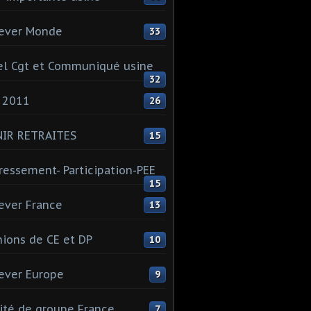
ever Monde
33
l Cgt et Communiqué usine
32
 2011
26
NIR RETRAITES
15
ressement- Participation-PEE
15
ever France
13
ions de CE et DP
10
ever Europe
9
té de groupe France
7