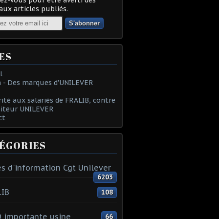
ux articles publiés.
ES
l
 - Des marques d'UNILEVER
rité aux salariés de FRALIB, contre
oiteur UNILEVER
ct
ÉGORIES
s d'information Cgt Unilever
6203
LIB
108
 importante usine
66