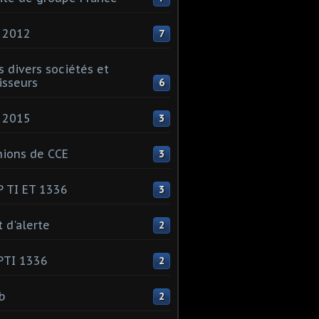
 2012
7
s divers sociétés et
isseurs
6
 2015
3
ions de CCE
3
 TI ET 1336
3
t d'alerte
2
PTI 1336
2
ib
2