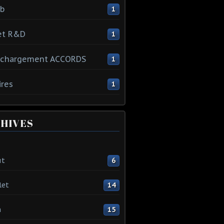
ib
1
et R&D
1
échargement ACCORDS
1
ires
1
HIVES
ût
6
let
14
n
15