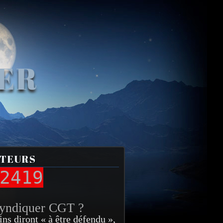
VER
ITEURS
2419
syndiquer CGT ?
ins diront « à être défendu »,