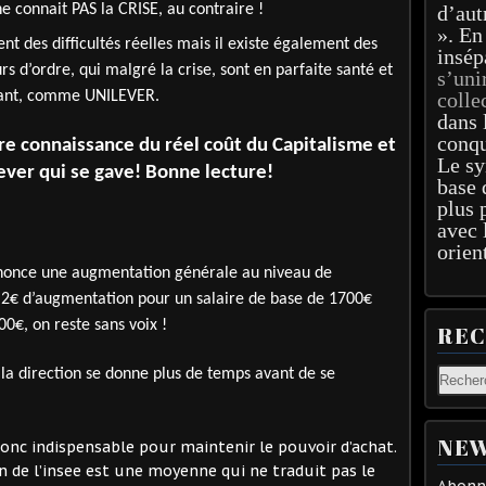
 connait PAS la CRISE, au contraire !
d’aut
». En
ent des difficultés réelles mais il existe également des
insép
s d’ordre, qui malgré la crise, sont en parfaite santé et
s’uni
rtant, comme UNILEVER.
colle
dans 
conqu
dre connaissance du réel coût du Capitalisme et
Le sy
ver qui se gave! Bonne lecture!
base 
plus 
avec 
orien
nonce une augmentation générale au niveau de
0,2€ d’augmentation pour un salaire de base de 1700€
0€, on reste sans voix !
RE
 la direction se donne plus de temps avant de se
NEW
 donc indispensable pour maintenir le pouvoir d’achat.
n de l’insee est une moyenne qui ne traduit pas le
Abonne