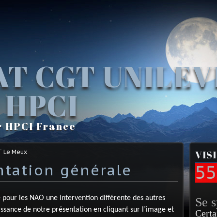
AT CGT UNILE
 HPCI
r HPCI France
T Le Meux
VIS
tation générale
55
 pour les NAO une intervention différente des autres
Se 
ssance de notre présentation en cliquant sur l’image et
Certa