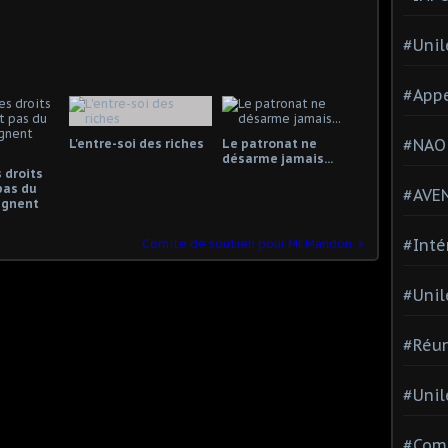
#Unil
#Appe
#NAO
L'entre-soi des riches
Le patronat ne
désarme jamais...
 droits
pas du
#AVE
gagnent
#Inté
Comité de soutien pour Mr Mandon
#Unil
#Réun
#Unil
#Comi